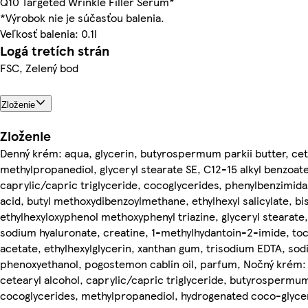
Q10 Targeted Wrinkle Filler Serum*
*Výrobok nie je súčasťou balenia.
Veľkosť balenia: 0.1l
Logá tretích strán
FSC, Zelený bod
Zloženie
Zloženie
Denný krém: aqua, glycerin, butyrospermum parkii butter, cet
methylpropanediol, glyceryl stearate SE, C12-15 alkyl benzoate
caprylic/capric triglyceride, cocoglycerides, phenylbenzimida
acid, butyl methoxydibenzoylmethane, ethylhexyl salicylate, bi
ethylhexyloxyphenol methoxyphenyl triazine, glyceryl stearate
sodium hyaluronate, creatine, 1-methylhydantoin-2-imide, to
acetate, ethylhexylglycerin, xanthan gum, trisodium EDTA, sod
phenoxyethanol, pogostemon cablin oil, parfum, Nočný krém: 
cetearyl alcohol, caprylic/capric triglyceride, butyrospermum
cocoglycerides, methylpropanediol, hydrogenated coco-glycer