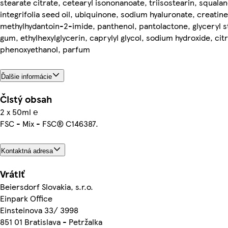
stearate citrate, cetearyl isononanoate, triisostearin, squal
integrifolia seed oil, ubiquinone, sodium hyaluronate, creatine
methylhydantoin-2-imide, panthenol, pantolactone, glyceryl s
gum, ethylhexylglycerin, caprylyl glycol, sodium hydroxide, citr
phenoxyethanol, parfum
Ďalšie informácie
Čistý obsah
2 x 50ml ℮
FSC - Mix - FSC® C146387.
Kontaktná adresa
Vrátiť
Beiersdorf Slovakia, s.r.o.
Einpark Office
Einsteinova 33/ 3998
851 01 Bratislava - Petržalka