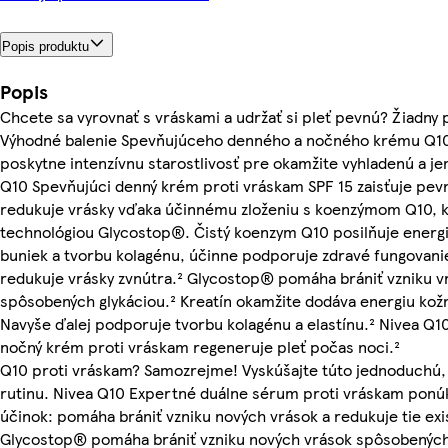
Popis produktu
Popis
Chcete sa vyrovnať s vráskami a udržať si pleť pevnú? Žiadny
Výhodné balenie Spevňujúceho denného a nočného krému Q1
poskytne intenzívnu starostlivosť pre okamžite vyhladenú a je
Q10 Spevňujúci denný krém proti vráskam SPF 15 zaisťuje pevn
redukuje vrásky vďaka účinnému zloženiu s koenzýmom Q10, 
technológiou Glycostop®. Čistý koenzym Q10 posilňuje energ
buniek a tvorbu kolagénu, účinne podporuje zdravé fungovanie
redukuje vrásky zvnútra.² Glycostop® pomáha brániť vzniku v
spôsobených glykáciou.² Kreatín okamžite dodáva energiu ko
Navyše ďalej podporuje tvorbu kolagénu a elastínu.² Nivea Q1
nočný krém proti vráskam regeneruje pleť počas noci.²
Q10 proti vráskam? Samozrejme! Vyskúšajte túto jednoduchú,
rutinu. Nivea Q10 Expertné duálne sérum proti vráskam ponú
účinok: pomáha brániť vzniku nových vrások a redukuje tie exi
Glycostop® pomáha brániť vzniku nových vrások spôsobených