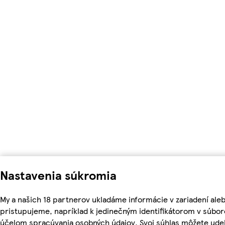
Nastavenia súkromia
My a našich 18 partnerov ukladáme informácie v zariadení ale
pristupujeme, napríklad k jedinečným identifikátorom v súbor
účelom spracúvania osobných údajov. Svoj súhlas môžete udel