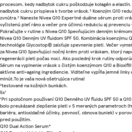
procesom, kedy nadbytok cukru poškodzuje kolagén a elastín.
nadbytok cukru prispieva k tvorbe vrások.² Koenzým Q10 redu
zvnútra.² Naneste Nivea Q10 Expertné duálne sérum proti vr
vyčistenú pleť ráno a večer pre účinnú redukciu aj prevenciu 
Pokračujte v rutine s Nivea Q10 Spevňujúcim denným krémom 
Nivea Q10 Denným UV fluidom SPF 50. Kombinácia koenzýmu Q1
technológie Glycostop® zaisťuje spevnenie pleti. Večer vym
za Nivea Q10 Spevňujúci nočný krém proti vráskam, ktorý na
regenerácii pleti počas noci. Ako posledný krok rutiny odpo
Sérum na vyplnenie vrások s čistým koenzýmom Q10 a Bioxifill
aktívne anti-ageing ingrediencie. Viditeľne vypĺňa jemné linky a
minút.To je vaša nová ošetrujúca rutina!
²testované na kožných bunkách.
5x¹
¹Pri spoločnom používaní Q10 Denného UV fluidu SPF 50 a Q10
bolo preukázané zlepšenie pleti v 5 meraných parametroch (h
bariéra, antioxidačné účinky, pevnosť, obnova buniek) v poro
pred použitím.
Q10 Dual Action Serum*