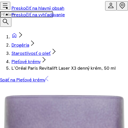
Preskočiť na hlavný obsah
Preskočiť na vyhľadávanie
Drogéria
Starostlivosť o pleť
Pleťové krémy
L'Oréal Paris Revitalift Laser X3 denný krém, 50 ml
Späť na Pleťové krémy