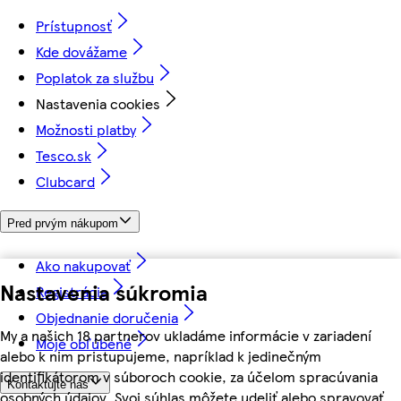
Prístupnosť
Kde dovážame
Poplatok za službu
Nastavenia cookies
Možnosti platby
Tesco.sk
Clubcard
Pred prvým nákupom
Ako nakupovať
Nastavenia súkromia
Registrácia
Objednanie doručenia
My a našich 18 partnerov ukladáme informácie v zariadení
Moje obľúbené
alebo k nim pristupujeme, napríklad k jedinečným
identifikátorom v súboroch cookie, za účelom spracúvania
Kontaktujte nás
osobných údajov. Svoj súhlas môžete udeliť alebo spravovať