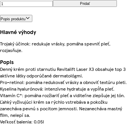
Pridať
Popis produktu
Hlavné výhody
Trojaký účinok: redukuje vrásky, pomáha spevniť pleť,
rozjasňuje.
Popis
Denný krém proti starnutiu Revitalift Laser X3 obsahuje top 3
aktívne látky odporúčané dermatológmi.
Pro-retinol: pomáha redukovať vrásky a obnoviť textúru pleti.
Kyselina hyalurónová: intenzívne hydratuje a vypĺňa pleť.
Vitamín C*: pomáha rozžiariť pleť a viditeľne zlepšuje jej tón.
Ľahký vyživujúci krém sa rýchlo vstrebáva a pokožku
zanecháva pevnú s pocitom jemnosti. Nezanecháva mastný
film, nelepí sa.
Veľkosť balenia: 0.05l