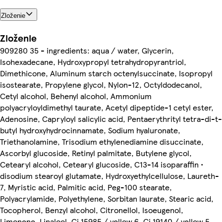
Zloženie
Zloženie
909280 35 - ingredients: aqua / water, Glycerin,
Isohexadecane, Hydroxypropyl tetrahydropyrantriol,
Dimethicone, Aluminum starch octenylsuccinate, Isopropyl
isostearate, Propylene glycol, Nylon-12, Octyldodecanol,
Cetyl alcohol, Behenyl alcohol, Ammonium
polyacryloyldimethyl taurate, Acetyl dipeptide-1 cetyl ester,
Adenosine, Capryloyl salicylic acid, Pentaerythrityl tetra-di-t-
butyl hydroxyhydrocinnamate, Sodium hyaluronate,
Triethanolamine, Trisodium ethylenediamine disuccinate,
Ascorbyl glucoside, Retinyl palmitate, Butylene glycol,
Cetearyl alcohol, Cetearyl glucoside, C13-14 isoparaffin •
disodium stearoyl glutamate, Hydroxyethylcellulose, Laureth-
7, Myristic acid, Palmitic acid, Peg-100 stearate,
Polyacrylamide, Polyethylene, Sorbitan laurate, Stearic acid,
Tocopherol, Benzyl alcohol, Citronellol, Isoeugenol,
Limonene, Linalool, Ci 15985 / yellow 6, Ci 19140 / yellow 5,