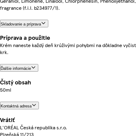
Geraniol, Limonene, Linalool, Chlorphenesin, Phenoxyethanol
fragrance (f.i.l. b234977/1).
Skladovanie a príprava
Príprava a použitie
Krém naneste každý deň krúživými pohybmi na dôkladne vyčist
krk.
Ďalšie informácie
Čistý obsah
50ml
Kontaktná adresa
Vrátiť
L'ORÉAL Česká republika s.r.o.
Plzeňská 11/213