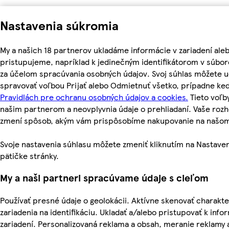
Nastavenia súkromia
My a našich 18 partnerov ukladáme informácie v zariadení ale
pristupujeme, napríklad k jedinečným identifikátorom v súbor
za účelom spracúvania osobných údajov. Svoj súhlas môžete ud
spravovať voľbou Prijať alebo Odmietnuť všetko, prípadne ke
Pravidlách pre ochranu osobných údajov a cookies.
Tieto voľ
našim partnerom a neovplyvnia údaje o prehliadaní. Vaše roz
zmení spôsob, akým vám prispôsobíme nakupovanie na našo
Svoje nastavenia súhlasu môžete zmeniť kliknutím na Nastaven
pätičke stránky.
My a naši partneri spracúvame údaje s cieľom
Používať presné údaje o geolokácii. Aktívne skenovať charakte
zariadenia na identifikáciu. Ukladať a/alebo pristupovať k inf
zariadení. Personalizovaná reklama a obsah, meranie reklamy 