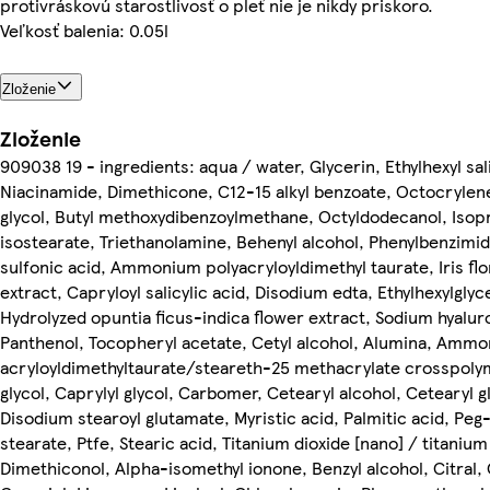
protivráskovú starostlivosť o pleť nie je nikdy priskoro.
Veľkosť balenia: 0.05l
Zloženie
Zloženie
909038 19 - ingredients: aqua / water, Glycerin, Ethylhexyl sal
Niacinamide, Dimethicone, C12-15 alkyl benzoate, Octocrylen
glycol, Butyl methoxydibenzoylmethane, Octyldodecanol, Isop
isostearate, Triethanolamine, Behenyl alcohol, Phenylbenzimi
sulfonic acid, Ammonium polyacryloyldimethyl taurate, Iris flo
extract, Capryloyl salicylic acid, Disodium edta, Ethylhexylglyc
Hydrolyzed opuntia ficus-indica flower extract, Sodium hyalur
Panthenol, Tocopheryl acetate, Cetyl alcohol, Alumina, Amm
acryloyldimethyltaurate/steareth-25 methacrylate crosspoly
glycol, Caprylyl glycol, Carbomer, Cetearyl alcohol, Cetearyl g
Disodium stearoyl glutamate, Myristic acid, Palmitic acid, Peg
stearate, Ptfe, Stearic acid, Titanium dioxide [nano] / titanium
Dimethiconol, Alpha-isomethyl ionone, Benzyl alcohol, Citral, C