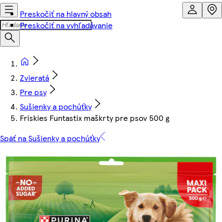
Preskočiť na hlavný obsah
Preskočiť na vyhľadávanie
Zvieratá
Pre psy
Sušienky a pochúťky
Friskies Funtastix maškrty pre psov 500 g
Späť na Sušienky a pochúťky