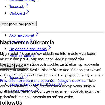
Tesco.sk
Clubcard
Pred prvým nákupom
Ako nakupovať
Nastavenia súkromia
Registrácia
Objednanie doručenia
My a našich 18 partnerov ukladáme informácie v zariadení
Moje obľúbené
alebo k nim pristupujeme, napríklad k jedinečným
identifikátorom v súboroch cookie, za účelom spracúvania
Kontaktujte nás
osobných údajov. Svoj súhlas môžete udeliť alebo spravovať
voľbou Prijať alebo Odmietnuť všetko, prípadne kedykoľvek v
Tesco.sk
Pravidlách pre ochranu osobných údajov a cookies.
Tieto
Zákaznícka linka - 0800222333
voľby oznámime našim partnerom a neovplyvnia údaje o
Výber obchodu
prehliadaní. Vaše rozhodnutie však zmení spôsob, akým vám
prispôsobíme nakupovanie na našom webe.
followUs