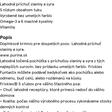
Lahodná príchuť slaniny a syra
S nízkym obsahom tuku
Vyrobené bez umelých farbív
Omega-3 a 6 mastné kyseliny
Vitamíny
Popis
Doplnkové krmivo pre dospelých psov. Lahodná príchuť
slaniny a syra.
www.purina.sk
Lahodná točená pochúťka s príchuťou slaniny a syra z tých
najlepších surovín, bez prídavku umelých farbív. Friskies
Funtastix môžete podávať kedykoľvek ako pochúťku alebo
odmenu, buď celú, alebo rozlámanú na kúsky.
Friskies® 5 sľubov pre vášho šťastného psa:
- Chuť: lahodné receptúry, ktoré prinesú radosť do vášho
domova
- Kvalita: počas nášho výrobného procesu vykonávame stovky
denných kontrol