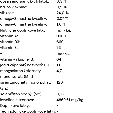
obsah anorganických látok:
3,3 %
hrubá vláknina:
0,9 %
vlhkosť:
24,0 %
omega-3 mastné kyseliny:
0,07 %
omega-6 mastné kyseliny:
1,6 %
Nutričné doplnkové látky:
m.j./kg:
vitamín A:
9900
vitamín D3:
660
vitamín E:
73
-
mg/kg:
vitamíny skupiny B:
64
jodid vápenatý bezvodý: (I:)
1,6
manganistan železnatý
4,7
monohydrát: (Mn:)
síran zinočnatý monohydrát:
120
(Zn:)
seleničitan sodný: (Se:)
0,16
kyselina citrónová:
4869,61 mg/kg
Doplnkové látky:
-
Technologické doplnkové látky:
-