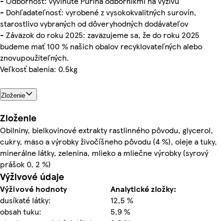
- Odbornosť: vyvinuté Purina odborníkmi na výživu
- Dohľadateľnosť: vyrobené z vysokokvalitných surovín,
starostlivo vybraných od dôveryhodných dodávateľov
- Záväzok do roku 2025: zaväzujeme sa, že do roku 2025
budeme mať 100 % našich obalov recyklovateľných alebo
znovupoužiteľných.
Veľkosť balenia: 0.5kg
Zloženie
Zloženie
Obilniny, bielkovinové extrakty rastlinného pôvodu, glycerol,
cukry, mäso a výrobky živočíšneho pôvodu (4 %), oleje a tuky,
minerálne látky, zelenina, mlieko a mliečne výrobky (syrový
prášok 0, 2 %)
Výživové údaje
Výživové hodnoty
Analytické zložky:
dusíkaté látky:
12,5 %
obsah tuku:
5,9 %