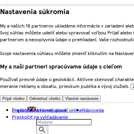
Nastavenia súkromia
My a našich 18 partnerov ukladáme informácie v zariadení ale
Svoj súhlas môžete udeliť alebo spravovať voľbou Prijať aleb
partnerom a neovplyvnia údaje o prehliadaní. Vaše rozhodnu
Svoje nastavenia súhlasu môžete zmeniť kliknutím na Nastaven
My a naši partneri spracúvame údaje s cieľom
Používať presné údaje o geolokácii. Aktívne skenovať charakter
meranie reklamy a obsahu, prieskum publika a vývoj služieb.
Prijať všetko
Odmietnuť všetko
Vlastné nastavenie
Preskočiť na hlavný obsah
English
Ako nakupovať online
Nápoveda
Preskočiť na vyhľadávanie