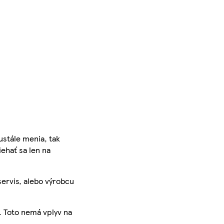
ustále menia, tak
iehať sa len na
servis, alebo výrobcu
. Toto nemá vplyv na