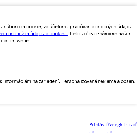
m v súboroch cookie, za účelom spracúvania osobných údajov.
anu osobných údajov a cookies.
Tieto voľby oznámime našim
a našom webe.
ť k informáciám na zariadení. Personalizovaná reklama a obsah,
Prihlásiť
Zaregistrovať
sa
sa