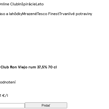
nline Club
Inšpirácie
Leto
so a lahôdky
Mrazené
Tesco Finest
Trvanlivé potraviny
Club Ron Viejo rum 37,5% 70 cl
hodnotení
1 €/l
Pridať