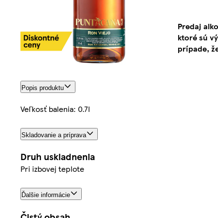
Predaj alk
ktoré sú v
prípade, ž
Popis produktu
Veľkosť balenia: 0.7l
Skladovanie a príprava
Druh uskladnenia
Pri izbovej teplote
Ďalšie informácie
Čistý obsah