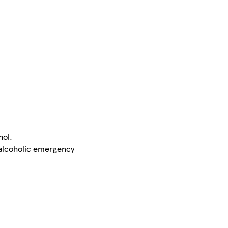
hol.
i-alcoholic emergency