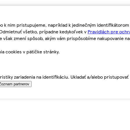
bo k nim pristupujeme, napríklad k jedinečným identifikátoro
o Odmietnuť všetko, prípadne kedykoľvek v
Pravidlách pre ochr
tie však zmení spôsob, akým vám prispôsobíme nakupovanie n
ia cookies v pätičke stránky.
istiky zariadenia na identifikáciu. Ukladať a/alebo pristupova
Zoznam partnerov