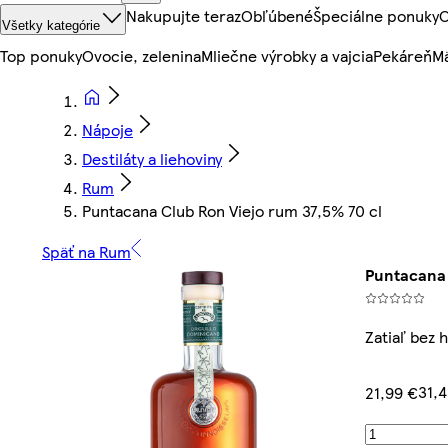
Nakupujte teraz
Obľúbené
Špeciálne ponuky
O
Všetky kategórie
Top ponuky
Ovocie, zelenina
Mliečne výrobky a vajcia
Pekáreň
Mä
Nápoje
Destiláty a liehoviny
Rum
Puntacana Club Ron Viejo rum 37,5% 70 cl
Späť na Rum
Puntacana 
Zatiaľ bez 
31,4
21,99 €