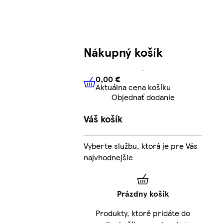
Nákupný košík
0,00 €
Aktuálna cena košíku
0,00 €
Aktuálna cena košíku
Objednať dodanie
Váš košík
Vyberte službu, ktorá je pre Vás
najvhodnejšie
Prázdny košík
Produkty, ktoré pridáte do