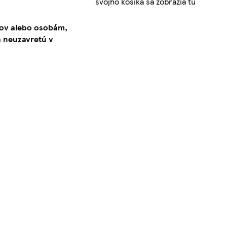
svojho košíka sa zobrazia tu
kov alebo osobám,
 neuzavretú v