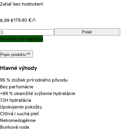
Zatiaľ bez hodnotení
179,80 €/l
8,99 €
Pridať
Vhodné pre vegánov
Popis produktu
Hlavné výhody
95 % zložiek prírodného pôvodu
Bez parfumácie
+89 % okamžité zvýšenie hydratácie
72H hydratácia
Upokojenie pokožky
Citlivá i suchá pleť
Nekomedogénne
Bunková voda