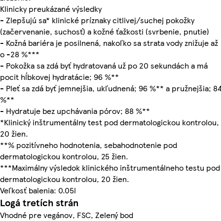
Klinicky preukázané výsledky
- Zlepšujú sa* klinické príznaky citlivej/suchej pokožky
(začervenanie, suchosť) a kožné ťažkosti (svrbenie, pnutie)
- Kožná bariéra je posilnená, nakoľko sa strata vody znižuje až
o -28 %***
- Pokožka sa zdá byť hydratovaná už po 20 sekundách a má
pocit hĺbkovej hydratácie; 96 %**
- Pleť sa zdá byť jemnejšia, ukľudnená; 96 %** a pružnejšia; 8
%**
- Hydratuje bez upchávania pórov; 88 %**
*Klinický inštrumentálny test pod dermatologickou kontrolou,
20 žien.
**% pozitívneho hodnotenia, sebahodnotenie pod
dermatologickou kontrolou, 25 žien.
***Maximálny výsledok klinického inštrumentálneho testu pod
dermatologickou kontrolou, 20 žien.
Veľkosť balenia: 0.05l
Logá tretích strán
Vhodné pre vegánov, FSC, Zelený bod