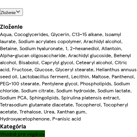
Zloženie
Zloženie
Aqua, Cocoglycerides, Glycerin, C13-15 alkane, Isoamyl
laurate, Sodium acrylates copolymer, Arachidyl alcohol,
Betaine, Sodium hyaluronate, 1, 2-hexanediol, Allantoin,
Alpha-glucan oligosaccharide, Arachidyl glucoside, Behenyl
alcohol, Bisabolol, Caprylyl glycol, Cetearyl alcohol, Citric
acid, Fructose, Glucose, Glyceryl stearate, Helianthus annuus
seed oil, Lactobacillus ferment, Lecithin, Maltose, Panthenol,
PEG-100 stearate, Pentylene glycol, Phospholipids, Sodium
chloride, Sodium citrate, Sodium hydroxide, Sodium lactate,
Sodium PCA, Sphingolipids, Spirulina platensis extract,
Tetrasodium glutamate diacetate, Tocopherol, Tocopheryl
acetate, Trehalose, Urea, Xanthan gum,
Hydroxyacetophenone, P-anisic acid
Kategória
Vhodné pre vegánov