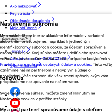
Ako nakupovať
Registrácia
Objednanie doručenia
Nastavenia súkromia
Moje obľúbené
My a našich 18 partnerov ukladáme informácie v zariadení
Kontaktujte nás
alebo k nim pristupujeme, napríklad k jedinečným
identifikátorom v súboroch cookie, za účelom spracúvania
Tesco.sk
osobných údajov. Svoj súhlas môžete udeliť alebo spravovať
Zákaznícka linka - 0800222333
voľbou Prijať alebo Odmietnuť všetko, prípadne kedykoľvek v
Pravidlách pre ochranu osobných údajov a cookies.
Tieto voľb
Výber obchodu
oznámime našim partnerom a neovplyvnia údaje o
prehliadaní. Vaše rozhodnutie však zmení spôsob, akým vám
followUs
prispôsobíme nakupovanie na našom webe.
Svoje nastavenia súhlasu môžete zmeniť kliknutím na
Nastavenia cookies v pätičke stránky.
My a naši partneri spracúvame údaje s cieľom