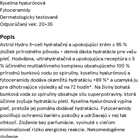
Kyselina hyalurónová
Fytoceramidy
Dermatologicky testované
Odporúčaný vek: 20-35
Popis
Astrid Hydro X-cell hydratačný a upokojujúci krém s 95 %
zložiek prírodného pôvodu - denná dávka hydratácie pre vašu
pleť. Hodvábna, ultrahydratačná a upokojujúca receptúra s 5
% účinného multiaktívneho komplexu obsahujúceho 100 %
prírodnú bunkovú vodu zo spirulíny, kyselinu hyalurónovú a
fytoceramidy dodáva okamžitú hydratáciu +89 %* a uzamyká ju
pre dlhotrvajúce výsledky až na 72 hodín*. Na živiny bohatá
bunková voda zo spiruliny obsahuje silu superpotraviny, ktorá
účinne zvyšuje hydratáciu pleti. Kyselina hyalurónová vypína
pleť, pretože jej pomáha dodávať hydratáciu. Fytoceramidy
posilňujú ochrannú bariéru pokožky a udržiavajú v nej tak
vlhkosť. Zloženie bez parfumácie, vyvinuté s cieľom
minimalizovať riziko alergickej reakcie. Nekomedogénne
zloženie.