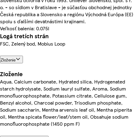
Slovensku otvorila v roku 1993. Unilever Slovensko, spol. s r.
o. - so sídlom v Bratislave - je súčasťou obchodnej jednotky
Česká republika a Slovensko a regiónu Východná Európa (EE)
spolu s ďalšími devätnástimi krajinami.
Veľkosť balenia: 0.075l
Logá tretích strán
FSC, Zelený bod, Mobius Loop
Zloženie
Zloženie
Aqua, Calcium carbonate, Hydrated silica, Hydrogenated
starch hydrolysate, Sodium lauryl sulfate, Aroma, Sodium
monofluorophosphate, Potassium citrate, Cellulose gum,
Benzyl alcohol, Charcoal powder, Trisodium phosphate,
Sodium saccharin, Mentha arvensis leaf oil, Mentha piperita
oil, Mentha spicata flower/leaf/stem oil, Obsahuje sodium
monofluorophosphate (1450 ppm F)