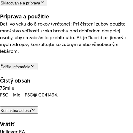
Skladovanie a príprava
Príprava a použitie
Deti vo veku do 6 rokov (vrátane): Pri čistení zubov použite
množstvo veľkosti zrnka hrachu pod dohľadom dospelej
osoby, aby sa zabránilo prehltnutiu. Ak je fluorid prijímaný z
iných zdrojov, konzultujte so zubným alebo všeobecným
lekárom.
Ďalšie informácie
Čistý obsah
75ml ℮
FSC - Mix - FSC® C041494.
Kontaktná adresa
Vrátiť
Unilever RA