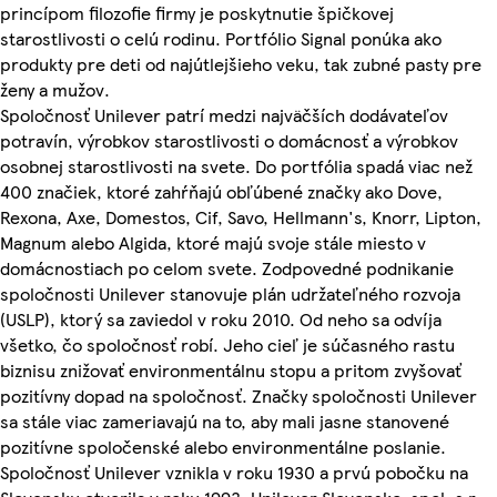
princípom filozofie firmy je poskytnutie špičkovej
starostlivosti o celú rodinu. Portfólio Signal ponúka ako
produkty pre deti od najútlejšieho veku, tak zubné pasty pre
ženy a mužov.
Spoločnosť Unilever patrí medzi najväčších dodávateľov
potravín, výrobkov starostlivosti o domácnosť a výrobkov
osobnej starostlivosti na svete. Do portfólia spadá viac než
400 značiek, ktoré zahŕňajú obľúbené značky ako Dove,
Rexona, Axe, Domestos, Cif, Savo, Hellmann's, Knorr, Lipton,
Magnum alebo Algida, ktoré majú svoje stále miesto v
domácnostiach po celom svete. Zodpovedné podnikanie
spoločnosti Unilever stanovuje plán udržateľného rozvoja
(USLP), ktorý sa zaviedol v roku 2010. Od neho sa odvíja
všetko, čo spoločnosť robí. Jeho cieľ je súčasného rastu
biznisu znižovať environmentálnu stopu a pritom zvyšovať
pozitívny dopad na spoločnosť. Značky spoločnosti Unilever
sa stále viac zameriavajú na to, aby mali jasne stanovené
pozitívne spoločenské alebo environmentálne poslanie.
Spoločnosť Unilever vznikla v roku 1930 a prvú pobočku na