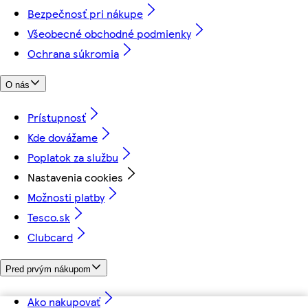
Bezpečnosť pri nákupe
Všeobecné obchodné podmienky
Ochrana súkromia
O nás
Prístupnosť
Kde dovážame
Poplatok za službu
Nastavenia cookies
Možnosti platby
Tesco.sk
Clubcard
Pred prvým nákupom
Ako nakupovať