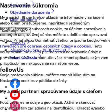
Nastavenia súkromia
Registrácia
Objednanie doručenia
My a našich 18 partnerov ukladáme informácie v zariadení
Moje obľúbené
alebo k nim pristupujeme, napríklad k jedinečným
identifikátorom v súboroch cookie, za účelom spracúvania
Kontaktujte nás
osobných údajov. Svoj súhlas môžete udeliť alebo spravovať
voľbou Prijať alebo Odmietnuť všetko, prípadne kedykoľvek v
Tesco.sk
Pravidlách pre ochranu osobných údajov a cookies.
Tieto
Zákaznícka linka - 0800222333
voľby oznámime našim partnerom a neovplyvnia údaje o
Výber obchodu
prehliadaní. Vaše rozhodnutie však zmení spôsob, akým vám
prispôsobíme nakupovanie na našom webe.
followUs
Svoje nastavenia súhlasu môžete zmeniť kliknutím na
Nastavenia cookies v pätičke stránky.
My a naši partneri spracúvame údaje s cieľom
Používať presné údaje o geolokácii. Aktívne skenovať
charakteristiky zariadenia na identifikáciu. Ukladať a/alebo