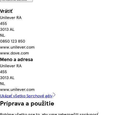
Vrátiť
Unilever RA
455
3013 AL
NL
0850 123 850
www.unilever.com
www.dove.com
Meno a adresa
Unilever RA
455
3013 AL
NL
www.unilever.com
Ukázať všetko Sprchové gély
Príprava a použitie
Robíme všetko pre to, aby sme zabezpečili správnosť