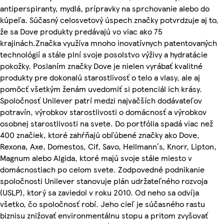
antiperspiranty, mydlá, prípravky na sprchovanie alebo do
kúpeľa. Súčasný celosvetový úspech značky potvrdzuje aj to,
že sa Dove produkty predávajú vo viac ako 75
krajinách.Značka využíva mnoho inovatívnych patentovaných
technológií a stále plní svoje posolstvo výživy a hydratácie
pokožky. Poslaním značky Dove je nielen vyrábať kvalitné
produkty pre dokonalú starostlivosť o telo a vlasy, ale aj
pomôcť všetkým ženám uvedomiť si potenciál ich krásy.
Spoločnosť Unilever patrí medzi najväčších dodávateľov
potravín, výrobkov starostlivosti o domácnosť a výrobkov
osobnej starostlivosti na svete. Do portfólia spadá viac než
400 značiek, ktoré zahŕňajú obľúbené značky ako Dove,
Rexona, Axe, Domestos, Cif, Savo, Hellmann´s, Knorr, Lipton,
Magnum alebo Algida, ktoré majú svoje stále miesto v
domácnostiach po celom svete. Zodpovedné podnikanie
spoločnosti Unilever stanovuje plán udržateľného rozvoja
(USLP), ktorý sa zaviedol v roku 2010. Od neho sa odvíja
všetko, čo spoločnosť robí. Jeho cieľ je súčasného rastu
biznisu znižovať environmentálnu stopu a pritom zvyšovať