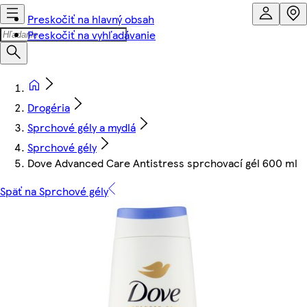
Preskočiť na hlavný obsah
Preskočiť na vyhľadávanie
Drogéria
Sprchové gély a mydlá
Sprchové gély
Dove Advanced Care Antistress sprchovací gél 600 ml
Späť na Sprchové gély