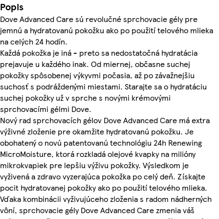
Popis
Dove Advanced Care sú revolučné sprchovacie gély pre
jemnú a hydratovanú pokožku ako po použití telového mlieka
na celých 24 hodín.
Každá pokožka je iná - preto sa nedostatočná hydratácia
prejavuje u každého inak. Od miernej, občasne suchej
pokožky spôsobenej výkyvmi počasia, až po závažnejšiu
suchosť s podráždenými miestami. Starajte sa o hydratáciu
suchej pokožky už v sprche s novými krémovými
sprchovacími gélmi Dove.
Nový rad sprchovacích gélov Dove Advanced Care má extra
výživné zloženie pre okamžite hydratovanú pokožku. Je
obohatený o novú patentovanú technológiu 24h Renewing
MicroMoisture, ktorá rozkladá olejové kvapky na milióny
mikrokvapiek pre lepšiu výživu pokožky. Výsledkom je
vyživená a zdravo vyzerajúca pokožka po celý deň. Získajte
pocit hydratovanej pokožky ako po použití telového mlieka.
Vďaka kombinácii vyživujúceho zloženia s radom nádherných
vôní, sprchovacie gély Dove Advanced Care zmenia váš