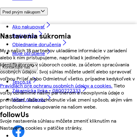
Pred prvým nákupom
Ako nakupovať
Nastavenia súkromia
Registrácia
Objednanie doručenia
My a našich 18 partnerov ukladáme informácie v zariadení
Moje obľúbené
alebo k nim pristupujeme, napríklad k jedinečným
identifikátorom v súboroch cookie, za účelom spracúvania
Kontaktujte nás
osobných údajov. Svoj súhlas môžete udeliť alebo spravovať
voľbou Prijať alebo Odmietnuť všetko, prípadne kedykoľvek v
Tesco.sk
Pravidlách pre ochranu osobných údajov a cookies.
Tieto
Zákaznícka linka - 0800222333
voľby oznámime našim partnerom a neovplyvnia údaje o
Výber obchodu
prehliadaní. Vaše rozhodnutie však zmení spôsob, akým vám
prispôsobíme nakupovanie na našom webe.
followUs
Svoje nastavenia súhlasu môžete zmeniť kliknutím na
Nastavenia cookies v pätičke stránky.