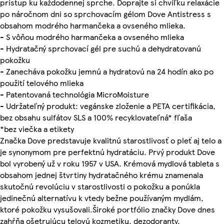
prístup ku každodennej sprche. Doprajte si chvíľku relaxácie
po náročnom dni so sprchovacím gélom Dove Antistress s
obsahom modrého harmančeka a ovseného mlieka.
- S vôňou modrého harmančeka a ovseného mlieka
- Hydratačný sprchovací gél pre suchú a dehydratovanú
pokožku
- Zanecháva pokožku jemnú a hydratovú na 24 hodín ako po
použití telového mlieka
- Patentovaná technológia MicroMoisture
- Udržateľný produkt: vegánske zloženie a PETA certifikácia,
bez obsahu sulfátov SLS a 100% recyklovateľná* fľaša
*bez viečka a etikety
Značka Dove predstavuje kvalitnú starostlivosť o pleť aj telo a
je synonymom pre perfektnú hydratáciu. Prvý produkt Dove
bol vyrobený už v roku 1957 v USA. Krémová mydlová tableta s
obsahom jednej štvrtiny hydratačného krému znamenala
skutočnú revolúciu v starostlivosti o pokožku a ponúkla
jedinečnú alternatívu k vtedy bežne používaným mydlám,
ktoré pokožku vysušovali.Široké portfólio značky Dove dnes
zahŕňa ošetrujúcu telovú kozmetiku, dezodoranty,