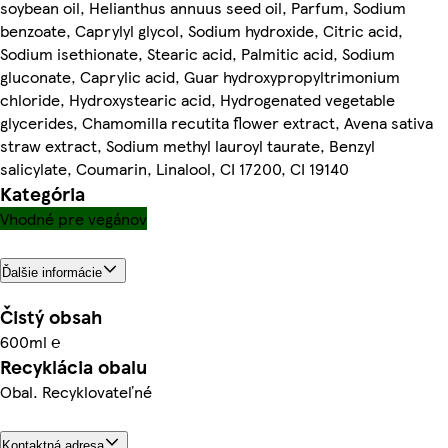
soybean oil, Helianthus annuus seed oil, Parfum, Sodium
benzoate, Caprylyl glycol, Sodium hydroxide, Citric acid,
Sodium isethionate, Stearic acid, Palmitic acid, Sodium
gluconate, Caprylic acid, Guar hydroxypropyltrimonium
chloride, Hydroxystearic acid, Hydrogenated vegetable
glycerides, Chamomilla recutita flower extract, Avena sativa
straw extract, Sodium methyl lauroyl taurate, Benzyl
salicylate, Coumarin, Linalool, CI 17200, CI 19140
Kategória
Vhodné pre vegánov
Ďalšie informácie
Čistý obsah
600ml ℮
Recyklácia obalu
Obal. Recyklovateľné
Kontaktná adresa