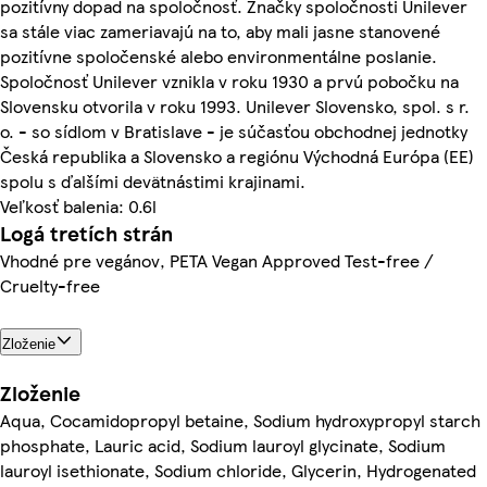
pozitívny dopad na spoločnosť. Značky spoločnosti Unilever
sa stále viac zameriavajú na to, aby mali jasne stanovené
pozitívne spoločenské alebo environmentálne poslanie.
Spoločnosť Unilever vznikla v roku 1930 a prvú pobočku na
Slovensku otvorila v roku 1993. Unilever Slovensko, spol. s r.
o. - so sídlom v Bratislave - je súčasťou obchodnej jednotky
Česká republika a Slovensko a regiónu Východná Európa (EE)
spolu s ďalšími devätnástimi krajinami.
Veľkosť balenia: 0.6l
Logá tretích strán
Vhodné pre vegánov, PETA Vegan Approved Test-free /
Cruelty-free
Zloženie
Zloženie
Aqua, Cocamidopropyl betaine, Sodium hydroxypropyl starch
phosphate, Lauric acid, Sodium lauroyl glycinate, Sodium
lauroyl isethionate, Sodium chloride, Glycerin, Hydrogenated