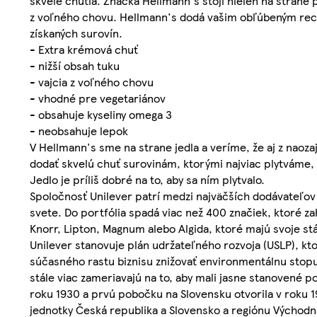
skvele chutia. Značka Hellmann's stojí nielen na strane p
z voľného chovu. Hellmann's dodá vašim obľúbeným rec
získaných surovín.
- Extra krémová chuť
- nižší obsah tuku
- vajcia z voľného chovu
- vhodné pre vegetariánov
- obsahuje kyseliny omega 3
- neobsahuje lepok
V Hellmann's sme na strane jedla a veríme, že aj z naoz
dodať skvelú chuť surovinám, ktorými najviac plytváme,
Jedlo je príliš dobré na to, aby sa ním plytvalo.
Spoločnosť Unilever patrí medzi najväčších dodávateľov 
svete. Do portfólia spadá viac než 400 značiek, ktoré z
Knorr, Lipton, Magnum alebo Algida, ktoré majú svoje 
Unilever stanovuje plán udržateľného rozvoja (USLP), kto
súčasného rastu biznisu znižovať environmentálnu stopu
stále viac zameriavajú na to, aby mali jasne stanovené 
roku 1930 a prvú pobočku na Slovensku otvorila v roku 19
jednotky Česká republika a Slovensko a regiónu Východná