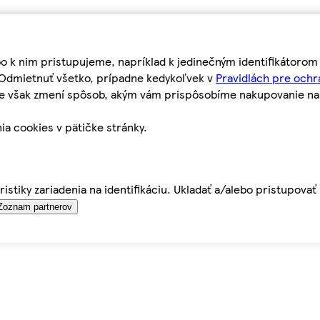
bo k nim pristupujeme, napríklad k jedinečným identifikátoro
o Odmietnuť všetko, prípadne kedykoľvek v
Pravidlách pre ochr
tie však zmení spôsob, akým vám prispôsobíme nakupovanie n
ia cookies v pätičke stránky.
istiky zariadenia na identifikáciu. Ukladať a/alebo pristupova
Zoznam partnerov