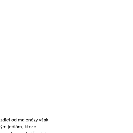
ozdiel od majonézy však
ným jedlám, ktoré