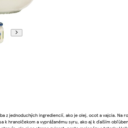
 z jednoduchých ingrediencií, ako je olej, ocot a vajcia. Na r
í sa k hranolčekom a vyprážanému syru, ako aj k ďalším obľúbe