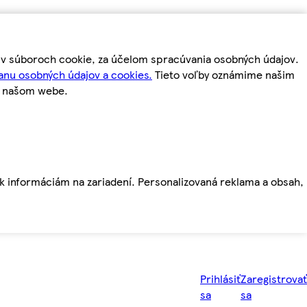
m v súboroch cookie, za účelom spracúvania osobných údajov.
anu osobných údajov a cookies.
Tieto voľby oznámime našim
a našom webe.
ť k informáciám na zariadení. Personalizovaná reklama a obsah,
Prihlásiť
Zaregistrovať
sa
sa