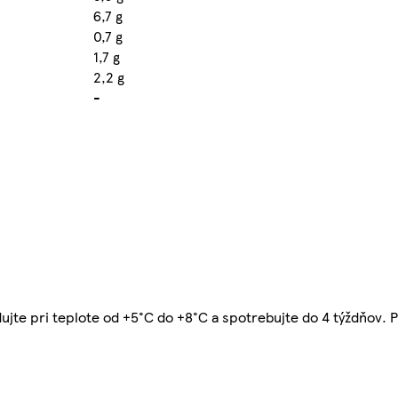
6,7 g
0,7 g
1,7 g
2,2 g
-
dujte pri teplote od +5°C do +8°C a spotrebujte do 4 týždňov. 