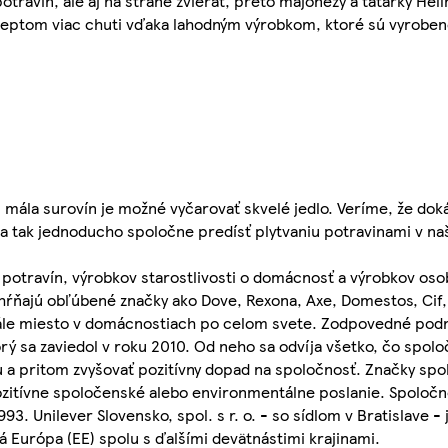
otravín, ale aj na strane zvierat, preto majonézy a tatarky Hel
eptom viac chuti vďaka lahodným výrobkom, ktoré sú vyrobe
aj mála surovín je možné vyčarovať skvelé jedlo. Veríme, že do
 a tak jednoducho spoločne predísť plytvaniu potravinami v n
potravín, výrobkov starostlivosti o domácnosť a výrobkov osob
ahŕňajú obľúbené značky ako Dove, Rexona, Axe, Domestos, Cif,
stále miesto v domácnostiach po celom svete. Zodpovedné podn
rý sa zaviedol v roku 2010. Od neho sa odvíja všetko, čo spoloč
 a pritom zvyšovať pozitívny dopad na spoločnosť. Značky spol
pozitívne spoločenské alebo environmentálne poslanie. Spoločno
93. Unilever Slovensko, spol. s r. o. - so sídlom v Bratislave 
 Európa (EE) spolu s ďalšími devätnástimi krajinami.