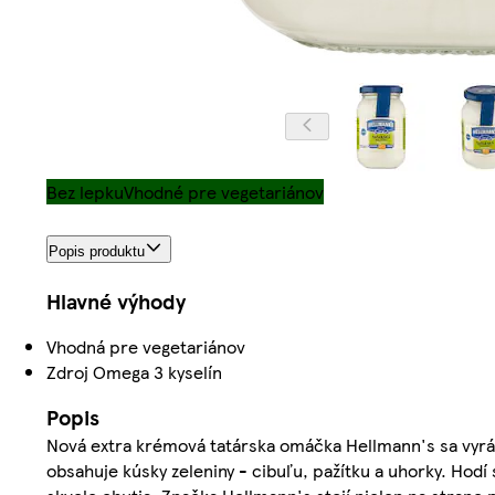
Bez lepku
Vhodné pre vegetariánov
Popis produktu
Hlavné výhody
Vhodná pre vegetariánov
Zdroj Omega 3 kyselín
Popis
Nová extra krémová tatárska omáčka Hellmann's sa vyrába
obsahuje kúsky zeleniny - cibuľu, pažítku a uhorky. Hod