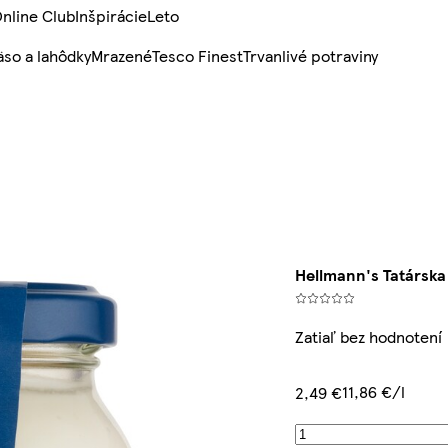
nline Club
Inšpirácie
Leto
so a lahôdky
Mrazené
Tesco Finest
Trvanlivé potraviny
Hellmann's Tatárska
Zatiaľ bez hodnotení
11,86 €/l
2,49 €