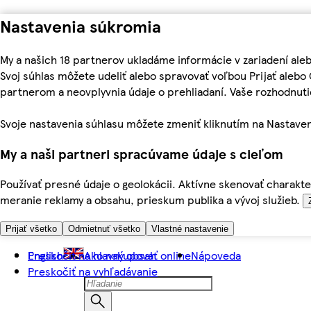
Nastavenia súkromia
My a našich 18 partnerov ukladáme informácie v zariadení ale
Svoj súhlas môžete udeliť alebo spravovať voľbou Prijať aleb
partnerom a neovplyvnia údaje o prehliadaní. Vaše rozhodnu
Svoje nastavenia súhlasu môžete zmeniť kliknutím na Nastaven
My a naši partneri spracúvame údaje s cieľom
Používať presné údaje o geolokácii. Aktívne skenovať charakter
meranie reklamy a obsahu, prieskum publika a vývoj služieb.
Prijať všetko
Odmietnuť všetko
Vlastné nastavenie
Preskočiť na hlavný obsah
English
Ako nakupovať online
Nápoveda
Preskočiť na vyhľadávanie