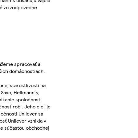
lmann's obsahujú vajcia
né zo zodpovedne
kážeme spracovať a
ašich domácnostiach.
nej starostlivosti na
 Savo, Hellmann´s,
ikanie spoločnosti
nosť robí. Jeho cieľ je
očnosti Unilever sa
sť Unilever vznikla v
- je súčasťou obchodnej