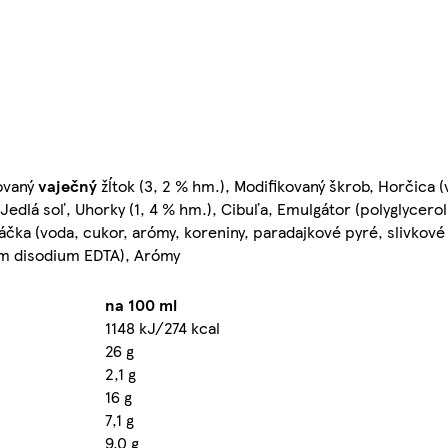
zovaný
vaječný
žĺtok (3, 2 % hm.), Modifikovaný škrob, Horčica 
Jedlá soľ, Uhorky (1, 4 % hm.), Cibuľa, Emulgátor (polyglycerolp
áčka (voda, cukor, arómy, koreniny, paradajkové pyré, slivkové
cium disodium EDTA), Arómy
na 100 ml
1148 kJ/274 kcal
26 g
2,1 g
16 g
7,1 g
9,0 g