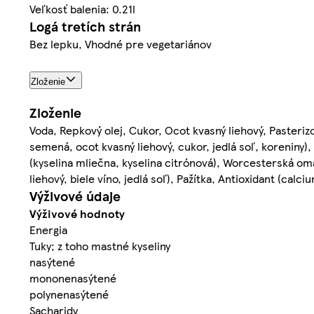
Veľkosť balenia: 0.21l
Logá tretích strán
Bez lepku, Vhodné pre vegetariánov
Zloženie
Zloženie
Voda, Repkový olej, Cukor, Ocot kvasný liehový, Pasteri
semená, ocot kvasný liehový, cukor, jedlá soľ, koreniny), 
(kyselina mliečna, kyselina citrónová), Worcesterská om
liehový, biele víno, jedlá soľ), Pažítka, Antioxidant (cal
Výživové údaje
Výživové hodnoty
Energia
Tuky; z toho mastné kyseliny
nasýtené
mononenasýtené
polynenasýtené
Sacharidy