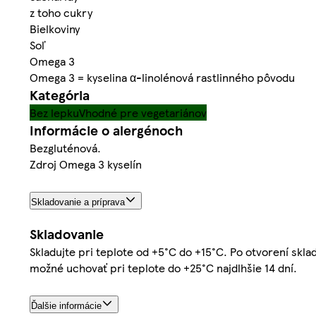
z toho cukry
Bielkoviny
Soľ
Omega 3
Omega 3 = kyselina α-linolénová rastlinného pôvodu
Kategória
Bez lepku
Vhodné pre vegetariánov
Informácie o alergénoch
Bezgluténová.
Zdroj Omega 3 kyselín
Skladovanie a príprava
Skladovanie
Skladujte pri teplote od +5°C do +15°C. Po otvorení skla
možné uchovať pri teplote do +25°C najdlhšie 14 dní.
Ďalšie informácie