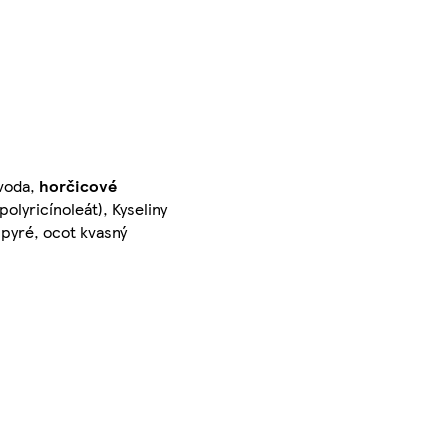
(voda,
horčicové
olyricínoleát), Kyseliny
 pyré, ocot kvasný