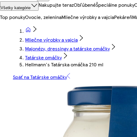
Nakupujte teraz
Obľúbené
Špeciálne ponuky
O
Všetky kategórie
Top ponuky
Ovocie, zelenina
Mliečne výrobky a vajcia
Pekáreň
Mä
Mliečne výrobky a vajcia
Majonézy, dressingy a tatárske omáčky
Tatárske omáčky
Hellmann's Tatárska omáčka 210 ml
Späť na Tatárske omáčky