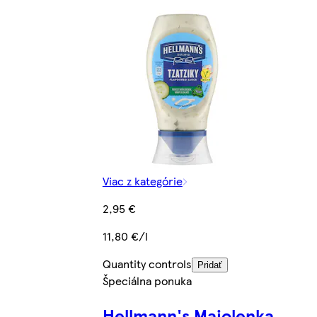
Viac z kategórie
2,95 €
11,80 €/l
Quantity controls
Pridať
Špeciálna ponuka
Hellmann's Majolenka