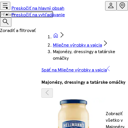
Preskočiť na hlavný obsah
Preskočiť na vyhľadávanie
Mliečne výrobky a vajcia
Majonézy, dressingy a tatárske
omáčky
Späť na Mliečne výrobky a vajcia
Majonézy, dressingy a tatárske omáčky
Zobraziť
všetko v
Majonézy,