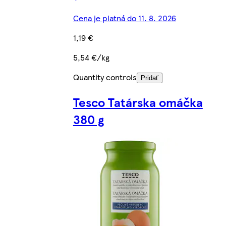
Cena je platná do 11. 8. 2026
1,19 €
5,54 €/kg
Quantity controls
Pridať
Tesco Tatárska omáčka
380 g