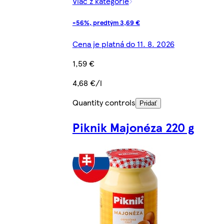
Viac z kategórie
-56%, predtým 3,69 €
Cena je platná do 11. 8. 2026
1,59 €
4,68 €/l
Quantity controls
Pridať
Piknik Majonéza 220 g