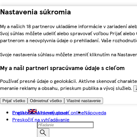
Nastavenia súkromia
My a našich 18 partnerov ukladáme informácie v zariadení ale
Svoj súhlas môžete udeliť alebo spravovať voľbou Prijať aleb
partnerom a neovplyvnia údaje o prehliadaní. Vaše rozhodnu
Svoje nastavenia súhlasu môžete zmeniť kliknutím na Nastaven
My a naši partneri spracúvame údaje s cieľom
Používať presné údaje o geolokácii. Aktívne skenovať charakter
meranie reklamy a obsahu, prieskum publika a vývoj služieb.
Prijať všetko
Odmietnuť všetko
Vlastné nastavenie
Preskočiť na hlavný obsah
English
Ako nakupovať online
Nápoveda
Preskočiť na vyhľadávanie