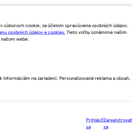
m v súboroch cookie, za účelom spracúvania osobných údajov.
anu osobných údajov a cookies.
Tieto voľby oznámime našim
a našom webe.
ť k informáciám na zariadení. Personalizovaná reklama a obsah,
Prihlásiť
Zaregistrovať
sa
sa