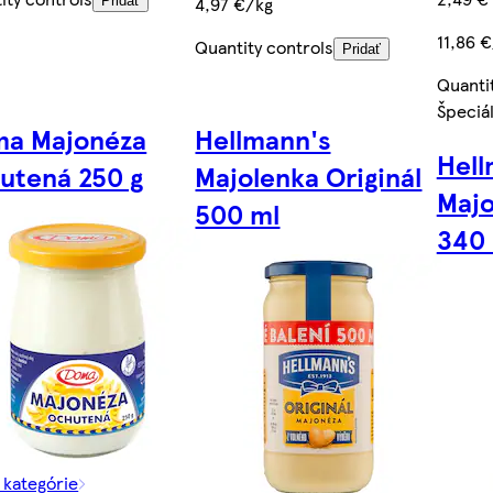
4,97 €/kg
Pridať
11,86 €
Quantity controls
Pridať
Quanti
Špeciá
a Majonéza
Hellmann's
Hell
utená 250 g
Majolenka Originál
Majo
500 ml
340
z kategórie