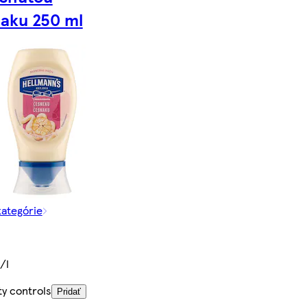
aku 250 ml
kategórie
/l
ty controls
Pridať