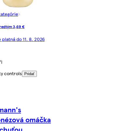
kategórie
redtým 3,69 €
 platná do 11. 8. 2026
/l
ty controls
Pridať
mann's
onézová omáčka
íchuťou