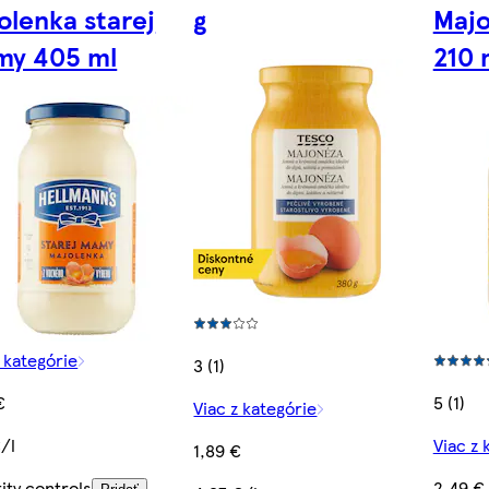
olenka starej
g
Majo
y 405 ml
210 
z kategórie
3 (1)
€
5 (1)
Viac z kategórie
€/l
Viac z 
1,89 €
ity controls
2,49 €