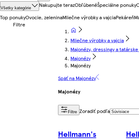
Nakupujte teraz
Obľúbené
Špeciálne ponuky
O
Všetky kategórie
Top ponuky
Ovocie, zelenina
Mliečne výrobky a vajcia
Pekáreň
Mä
Mliečne výrobky a vajcia
Majonézy, dressingy a tatársk
Majonézy
Majonézy
Späť na Majonézy
Majonézy
Zoradiť podľa
Filtre
Hellmann's
Hel