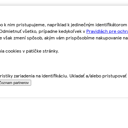
bo k nim pristupujeme, napríklad k jedinečným identifikátoro
o Odmietnuť všetko, prípadne kedykoľvek v
Pravidlách pre ochr
tie však zmení spôsob, akým vám prispôsobíme nakupovanie n
ia cookies v pätičke stránky.
istiky zariadenia na identifikáciu. Ukladať a/alebo pristupova
Zoznam partnerov