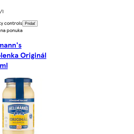
/l
ty controls
Pridať
lna ponuka
mann's
lenka Originál
 ml