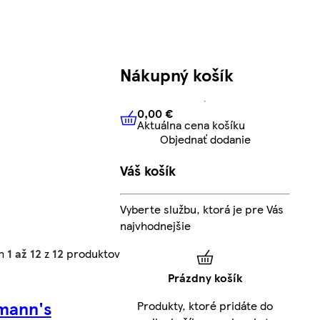
Nákupný košík
0,00 €
Aktuálna cena košíku
0,00 €
Aktuálna cena košíku
Objednať dodanie
Váš košík
Vyberte službu, ktorá je pre Vás
najvhodnejšie
ch
1 až 12
z
12
produktov
Prázdny košík
mann's
Produkty, ktoré pridáte do