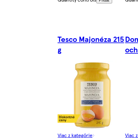
Pridať
Tesco Majonéza 215
Dom
g
och
Viac z kategórie
Viac 