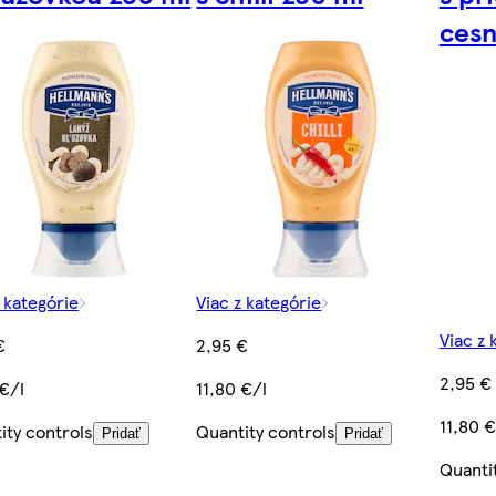
cesn
z kategórie
Viac z kategórie
Viac z 
€
2,95 €
2,95 €
 €/l
11,80 €/l
11,80 €
ity controls
Quantity controls
Pridať
Pridať
Quanti