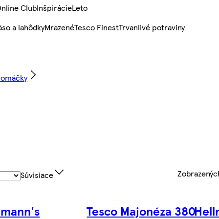
nline Club
Inšpirácie
Leto
so a lahôdky
Mrazené
Tesco Finest
Trvanlivé potraviny
e omáčky
Zobrazený
Súvisiace
lmann's
Tesco Majonéza 380
Hell