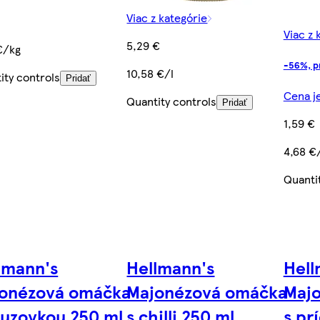
Viac z kategórie
€
Viac z 
5,29 €
€/kg
-56%, p
10,58 €/l
ity controls
Pridať
Cena je
Quantity controls
Pridať
1,59 €
4,68 €
Quanti
lmann's
Hellmann's
Hell
onézová omáčka
Majonézová omáčka
Maj
ľuzovkou 250 ml
s chilli 250 ml
s pr