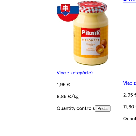
Viac z kategórie
Viac 
1,95 €
2,95 
8,86 €/kg
11,80
Quantity controls
Pridať
Quant