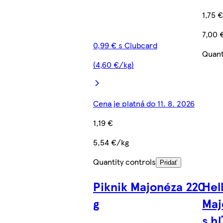
1,75 
7,00 
0,99 € s Clubcard
Quant
(4,60 €/kg)
Cena je platná do 11. 8. 2026
1,19 €
5,54 €/kg
Quantity controls
Pridať
Piknik Majonéza 220
Hel
g
Maj
s h