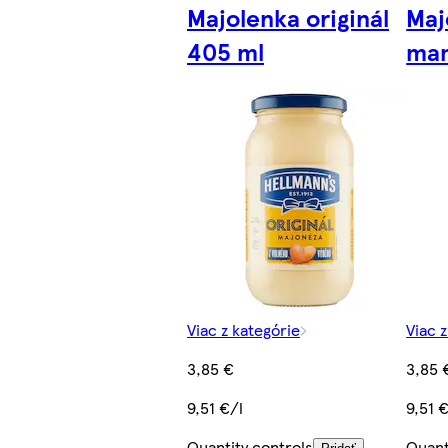
Majolenka originál
Maj
405 ml
mam
Viac z kategórie
Viac 
3,85 €
3,85 
9,51 €/l
9,51 
Quantity controls
Quant