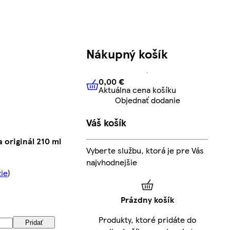
Nákupný košík
0,00 €
Aktuálna cena košíku
0,00 €
Aktuálna cena košíku
Objednať dodanie
Váš košík
 originál 210 ml
Vyberte službu, ktorá je pre Vás
najvhodnejšie
zie
)
Prázdny košík
Produkty, ktoré pridáte do
Pridať