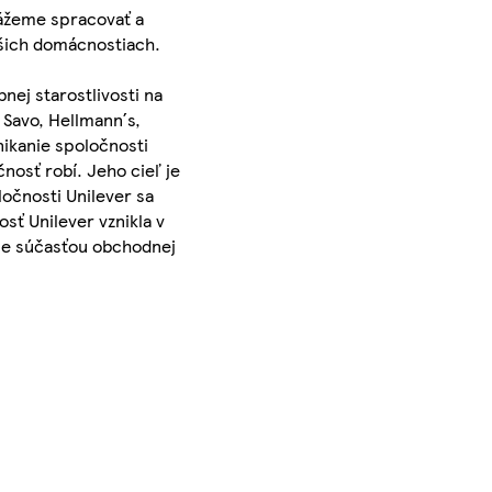
kážeme spracovať a
ašich domácnostiach.
nej starostlivosti na
 Savo, Hellmann´s,
ikanie spoločnosti
nosť robí. Jeho cieľ je
očnosti Unilever sa
sť Unilever vznikla v
- je súčasťou obchodnej