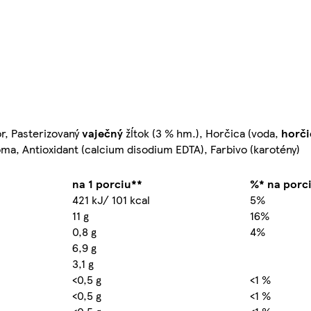
or, Pasterizovaný
vaječný
žĺtok (3 % hm.), Horčica (voda,
horč
róma, Antioxidant (calcium disodium EDTA), Farbivo (karotény)
na 1 porciu**
%* na porc
421 kJ/ 101 kcal
5%
11 g
16%
0,8 g
4%
6,9 g
3,1 g
<0,5 g
<1 %
<0,5 g
<1 %