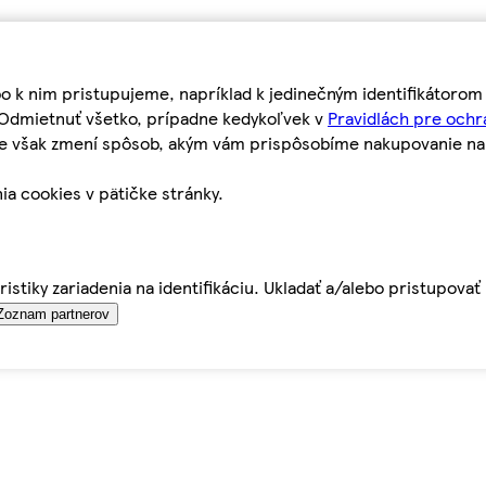
bo k nim pristupujeme, napríklad k jedinečným identifikátoro
o Odmietnuť všetko, prípadne kedykoľvek v
Pravidlách pre ochr
tie však zmení spôsob, akým vám prispôsobíme nakupovanie n
ia cookies v pätičke stránky.
istiky zariadenia na identifikáciu. Ukladať a/alebo pristupova
Zoznam partnerov