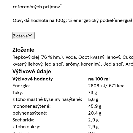
*
referenčných príjmov
Obvyklá hodnota na 100g: % energetický podiel{energia}
Zloženie
Zloženie
Repkový olej (76 % hm.), Voda, Ocot kvasný liehový, Cuk
kvasný liehový, jedlá soľ, arómy, koreniny), Jedlá soľ, A
Výživové údaje
Výživové hodnoty
na 100 ml
Energia:
2808 kJ/ 671 kcal
Tuky:
73 g
z toho mastné kyseliny nasýtené:
5,6 g
mononenasýtené:
45,9 g
polynenasýtené:
20,4 g
Sacharidy:
2,9 g
z toho cukry:
2,9 g