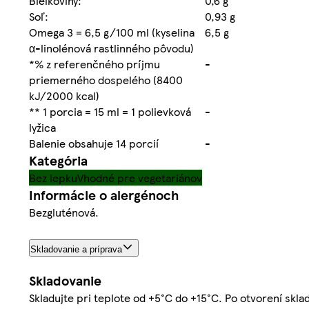
Bielkoviny:
0,6 g
Soľ:
0,93 g
Omega 3 = 6,5 g/100 ml (kyselina
6,5 g
α-linolénová rastlinného pôvodu)
*% z referenčného príjmu
-
priemerného dospelého (8400
kJ/2000 kcal)
** 1 porcia = 15 ml = 1 polievková
-
lyžica
Balenie obsahuje 14 porcií
-
Kategória
Bez lepku
Vhodné pre vegetariánov
Informácie o alergénoch
Bezgluténová.
Skladovanie a príprava
Skladovanie
Skladujte pri teplote od +5°C do +15°C. Po otvorení skla