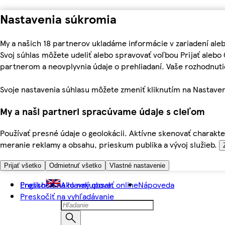
Nastavenia súkromia
My a našich 18 partnerov ukladáme informácie v zariadení ale
Svoj súhlas môžete udeliť alebo spravovať voľbou Prijať aleb
partnerom a neovplyvnia údaje o prehliadaní. Vaše rozhodnu
Svoje nastavenia súhlasu môžete zmeniť kliknutím na Nastaven
My a naši partneri spracúvame údaje s cieľom
Používať presné údaje o geolokácii. Aktívne skenovať charakter
meranie reklamy a obsahu, prieskum publika a vývoj služieb.
Prijať všetko
Odmietnuť všetko
Vlastné nastavenie
Preskočiť na hlavný obsah
English
Ako nakupovať online
Nápoveda
Preskočiť na vyhľadávanie