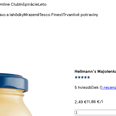
nline Club
Inšpirácie
Leto
so a lahôdky
Mrazené
Tesco Finest
Trvanlivé potraviny
Hellmann's Majolenka
5 hviezdičiek
(
1 recen
11,86 €/l
2,49 €