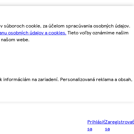
m v súboroch cookie, za účelom spracúvania osobných údajov.
anu osobných údajov a cookies.
Tieto voľby oznámime našim
a našom webe.
ť k informáciám na zariadení. Personalizovaná reklama a obsah,
Prihlásiť
Zaregistrovať
sa
sa