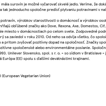
aj mála surovín je možné vyčarovať skvelé jedlo. Veríme, že do
 a tak jednoducho spoločne predísť plytvaniu potravinami v n
potravín, výrobkov starostlivosti o domácnosť a výrobkov osob
ahŕňajú obľúbené značky ako Dove, Rexona, Axe, Domestos, Cif,
stále miesto v domácnostiach po celom svete. Zodpovedné podn
rý sa zaviedol v roku 2010. Od neho sa odvíja všetko, čo spoloč
 a pritom zvyšovať pozitívny dopad na spoločnosť. Značky spol
pozitívne spoločenské alebo environmentálne poslanie. Spoločno
93. Unilever Slovensko, spol. s r. o. - so sídlom v Bratislave 
 Európa (EE) spolu s ďalšími devätnástimi krajinami.
l (European Vegetarian Union)