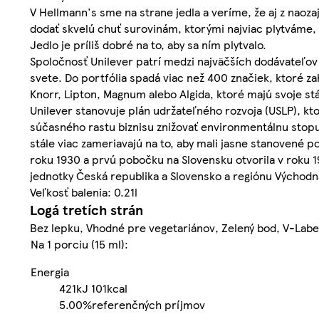
V Hellmann's sme na strane jedla a veríme, že aj z naoz
dodať skvelú chuť surovinám, ktorými najviac plytváme,
Jedlo je príliš dobré na to, aby sa ním plytvalo.
Spoločnosť Unilever patrí medzi najväčších dodávateľov 
svete. Do portfólia spadá viac než 400 značiek, ktoré z
Knorr, Lipton, Magnum alebo Algida, ktoré majú svoje 
Unilever stanovuje plán udržateľného rozvoja (USLP), kto
súčasného rastu biznisu znižovať environmentálnu stopu
stále viac zameriavajú na to, aby mali jasne stanovené 
roku 1930 a prvú pobočku na Slovensku otvorila v roku 19
jednotky Česká republika a Slovensko a regiónu Východná
Veľkosť balenia: 0.21l
Logá tretích strán
Bez lepku, Vhodné pre vegetariánov, Zelený bod, V-Labe
Na 1 porciu (15 ml):
Energia
421kJ
101kcal
5.00%
referenčných príjmov