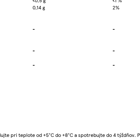
<0,5 g
<1 %
0,14 g
2%
-
-
-
-
-
-
dujte pri teplote od +5°C do +8°C a spotrebujte do 4 týždňov. 