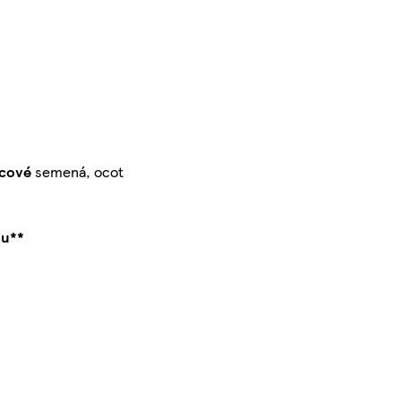
icové
semená, ocot
iu**