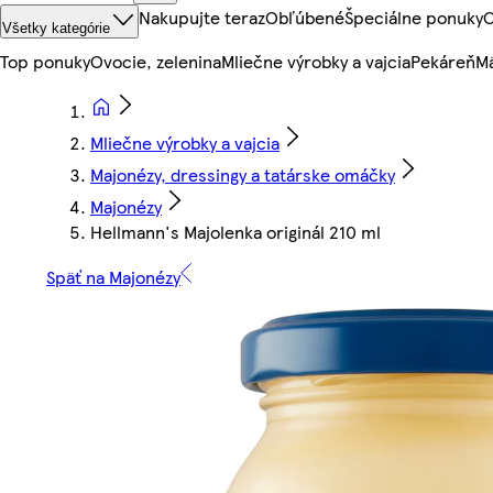
Nakupujte teraz
Obľúbené
Špeciálne ponuky
O
Všetky kategórie
Top ponuky
Ovocie, zelenina
Mliečne výrobky a vajcia
Pekáreň
Mä
Mliečne výrobky a vajcia
Majonézy, dressingy a tatárske omáčky
Majonézy
Hellmann's Majolenka originál 210 ml
Späť na Majonézy