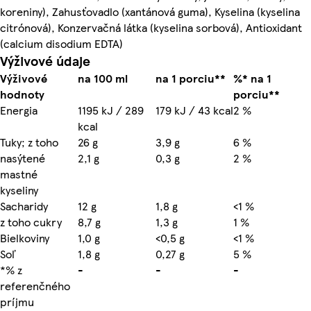
koreniny), Zahusťovadlo (xantánová guma), Kyselina (kyselina
citrónová), Konzervačná látka (kyselina sorbová), Antioxidant
(calcium disodium EDTA)
Výživové údaje
Výživové
na 100 ml
na 1 porciu**
%* na 1
hodnoty
porciu**
Energia
1195 kJ / 289
179 kJ / 43 kcal
2 %
kcal
Tuky; z toho
26 g
3,9 g
6 %
nasýtené
2,1 g
0,3 g
2 %
mastné
kyseliny
Sacharidy
12 g
1,8 g
<1 %
z toho cukry
8,7 g
1,3 g
1 %
Bielkoviny
1,0 g
<0,5 g
<1 %
Soľ
1,8 g
0,27 g
5 %
*% z
-
-
-
referenčného
príjmu