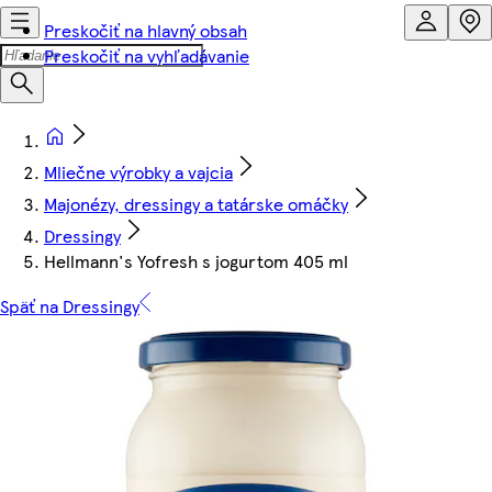
Preskočiť na hlavný obsah
Preskočiť na vyhľadávanie
Mliečne výrobky a vajcia
Majonézy, dressingy a tatárske omáčky
Dressingy
Hellmann's Yofresh s jogurtom 405 ml
Späť na Dressingy