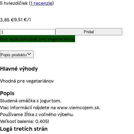
5 hviezdičiek
(
1 recenzie
)
9,51 €/l
3,85 €
Pridať
Bez lepku
Vhodné pre vegetariánov
Popis produktu
Hlavné výhody
Vhodná pre vegetariánov
Popis
Studená omáčka s jogurtom.
Viac informácií nájdete na www.viemcojem.sk.
Používame žĺtka z voľného výbehu.
Veľkosť balenia: 0.405l
Logá tretích strán