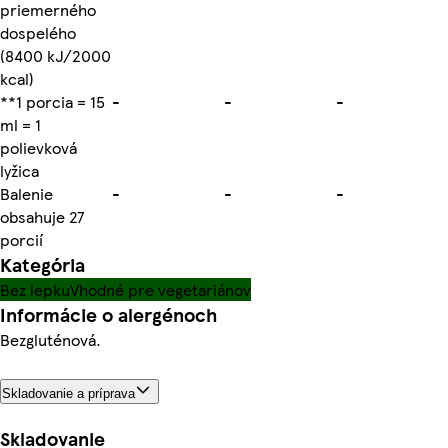
priemerného
dospelého
(8400 kJ/2000
kcal)
**1 porcia = 15
-
-
-
ml = 1
polievková
lyžica
Balenie
-
-
-
obsahuje 27
porcií
Kategória
Bez lepku
Vhodné pre vegetariánov
Informácie o alergénoch
Bezgluténová.
Skladovanie a príprava
Skladovanie