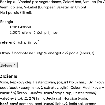
Bez lepku, Vhodné pre vegetariánov, Zelený bod, Vím, co jím /
Viem, čo jem, V-Label (European Vegetarian Union)
Na 1 porciu (15 ml):
Energia
179kJ
43kcal
2.00%
referenčných príjmov
*
referenčných príjmov
Obvyklá hodnota na 100g: % energetický podiel{energia}
Zloženie
Zloženie
Voda, Repkový olej, Pasterizovaný
jogurt
(15 % hm.), Bylinkový
ocot (ocot kvasný liehový, extrakt z bylín), Cukor, Modifikovaný
kukuričný škrob, Glukózo-fruktózový sirup, Pasterizovaný
vaječný
žĺtok (2, 2 % hm.), Jedlá soľ, Horčica (voda,
horčicové
semená, ocot kvasný liehový, jedlá soľ, arómy,