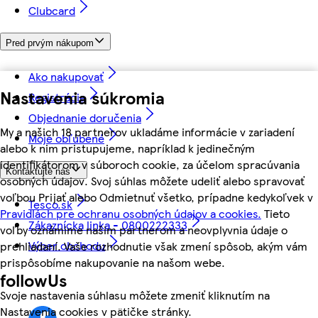
Clubcard
Pred prvým nákupom
Ako nakupovať
Nastavenia súkromia
Registrácia
Objednanie doručenia
My a našich 18 partnerov ukladáme informácie v zariadení
Moje obľúbené
alebo k nim pristupujeme, napríklad k jedinečným
identifikátorom v súboroch cookie, za účelom spracúvania
Kontaktujte nás
osobných údajov. Svoj súhlas môžete udeliť alebo spravovať
voľbou Prijať alebo Odmietnuť všetko, prípadne kedykoľvek v
Tesco.sk
Pravidlách pre ochranu osobných údajov a cookies.
Tieto
Zákaznícka linka - 0800222333
voľby oznámime našim partnerom a neovplyvnia údaje o
Výber obchodu
prehliadaní. Vaše rozhodnutie však zmení spôsob, akým vám
prispôsobíme nakupovanie na našom webe.
followUs
Svoje nastavenia súhlasu môžete zmeniť kliknutím na
Nastavenia cookies v pätičke stránky.