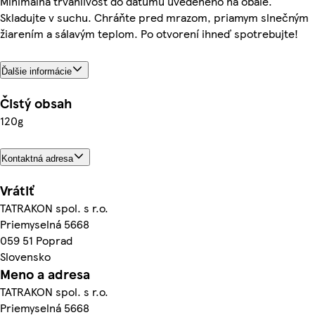
Minimálna trvanlivosť do dátumu uvedeného na obale.
Skladujte v suchu. Chráňte pred mrazom, priamym slnečným
žiarením a sálavým teplom. Po otvorení ihneď spotrebujte!
Ďalšie informácie
Čistý obsah
120g
Kontaktná adresa
Vrátiť
TATRAKON spol. s r.o.
Priemyselná 5668
059 51 Poprad
Slovensko
Meno a adresa
TATRAKON spol. s r.o.
Priemyselná 5668