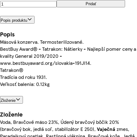
Pridať
Popis produktu
Popis
Mäsová konzerva. Termosterilizované.
BestBuy Award® - Tatrakon: Nátierky - Najlepší pomer ceny a
kvality General 2019/2020 -
www.bestbuyaward.org/slovakia-191JI14.
Tatrakon®
Tradícia od roku 1931.
Veľkosť balenia: 0.12kg
Zloženie
Zloženie
Voda, Bravčové mäso 23%, Údený bravčový bôčik 20%
(bravčový bok, jedlá soľ, stabilizátor E 250),
Vaječná
zmes,
Paradajkový pretlak, Rastlinná vláknina, Bravčové kože, Jedlá