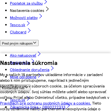
Poplatok za službu
Nastavenia cookies
Možnosti platby
Tesco.sk
Clubcard
Pred prvým nákupom
Ako nakupovať
Nastavenia súkromia
Registrácia
Objednanie doručenia
My a našich 18 partnerov ukladáme informácie v zariadení
Moje obľúbené
alebo k nim pristupujeme, napríklad k jedinečným
identifikátorom v súboroch cookie, za účelom spracúvania
Kontaktujte nás
osobných údajov. Svoj súhlas môžete udeliť alebo spravovať
voľbou Prijať alebo Odmietnuť všetko, prípadne kedykoľvek v
Tesco.sk
Pravidlách pre ochranu osobných údajov a cookies.
Tieto
Zákaznícka linka - 0800222333
voľby oznámime našim partnerom a neovplyvnia údaje o