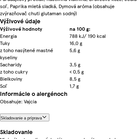
soľ, Paprika mletá sladká, Dymová aróma (obsahuje
zvýrazňovač chuti glutaman sodný)
Výživové údaje
Výživové hodnoty
na 100 g:
Energia
788 kJ/ 190 kcal
Tuky
16,0 g
z toho nasýtené mastné
5,6 g
kyseliny
Sacharidy
3,5 g
z toho cukry
< 0,5 g
Bielkoviny
8,5 g
Soľ
1,7 g
Informácie o alergénoch
Obsahuje: Vajcia
Skladovanie a príprava
Skladovanie