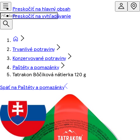
Preskočiť na hlavný obsah
Preskočiť na vyhľadávanie
Trvanlivé potraviny
Konzervované potraviny
Paštéty a pomazánky
Tatrakon Bôčiková nátierka 120 g
Späť na Paštéty a pomazánky