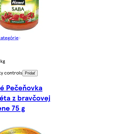
kategórie
/kg
ty controls
Pridať
é Pečeňovka
éta z bravčovej
ne 75 g