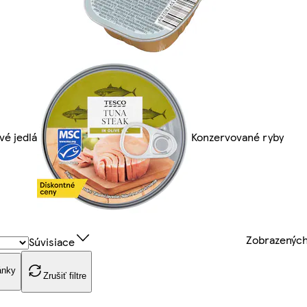
vé jedlá
Konzervované ryby
Zobrazenýc
Súvisiace
ánky
Zrušiť filtre