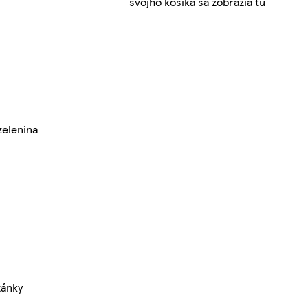
svojho košíka sa zobrazia tu
zelenina
zánky