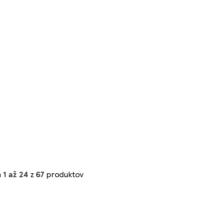
h
1 až 24
z
67
produktov