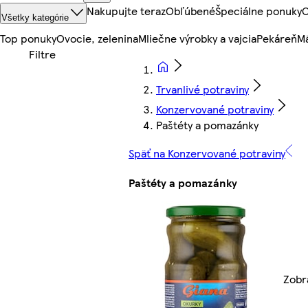
Nakupujte teraz
Obľúbené
Špeciálne ponuky
O
Všetky kategórie
Top ponuky
Ovocie, zelenina
Mliečne výrobky a vajcia
Pekáreň
Mä
Trvanlivé potraviny
Konzervované potraviny
Paštéty a pomazánky
Späť na Konzervované potraviny
Paštéty a pomazánky
Zobr