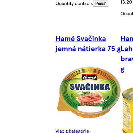
13,20
Quantity controls
Pridať
Quant
Hamé Svačinka
Ham
jemná nátierka 75 g
Lah
bra
g
Viac z kategórie