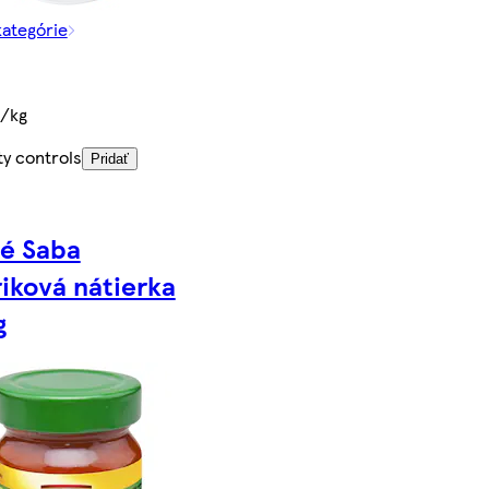
kategórie
€/kg
ty controls
Pridať
é Saba
iková nátierka
g