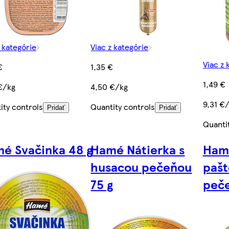
z kategórie
Viac z kategórie
Viac z 
€
1,35 €
1,49 €
€/kg
4,50 €/kg
9,31 €
ity controls
Quantity controls
Pridať
Pridať
Quanti
é Svačinka 48 g
Hamé Nátierka s
Ham
husacou pečeňou
pašt
75 g
peče