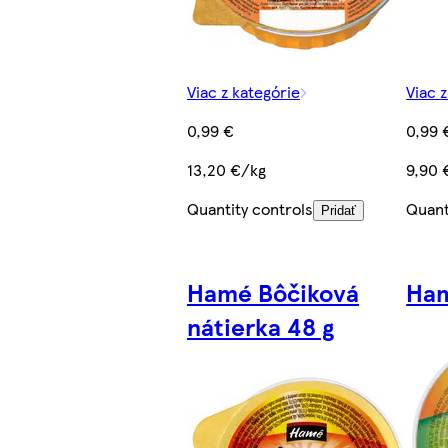
Viac z kategórie
Viac 
0,99 €
0,99 
13,20 €/kg
9,90 
Quantity controls
Quant
Pridať
Hamé Bôčiková
Ham
nátierka 48 g