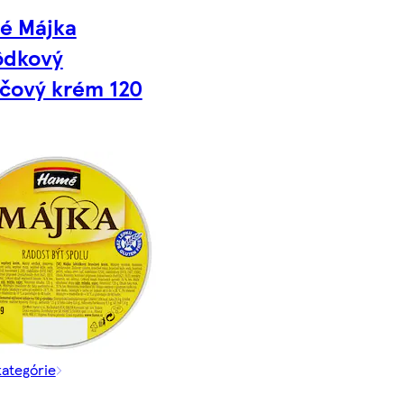
é Májka
ôdkový
čový krém 120
kategórie