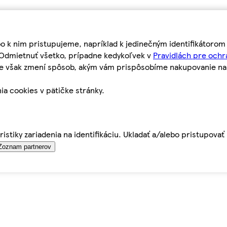
bo k nim pristupujeme, napríklad k jedinečným identifikátoro
o Odmietnuť všetko, prípadne kedykoľvek v
Pravidlách pre ochr
tie však zmení spôsob, akým vám prispôsobíme nakupovanie n
ia cookies v pätičke stránky.
istiky zariadenia na identifikáciu. Ukladať a/alebo pristupova
Zoznam partnerov