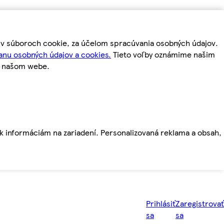
m v súboroch cookie, za účelom spracúvania osobných údajov.
anu osobných údajov a cookies.
Tieto voľby oznámime našim
a našom webe.
ť k informáciám na zariadení. Personalizovaná reklama a obsah,
Prihlásiť
Zaregistrovať
sa
sa