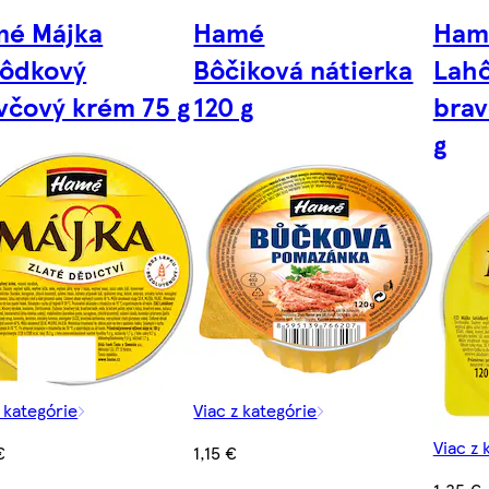
é Májka
Hamé
Ham
ôdkový
Bôčiková nátierka
Lah
včový krém 75 g
120 g
brav
g
z kategórie
Viac z kategórie
Viac z 
€
1,15 €