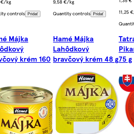
1,35 €
 €/kg
9,58 €/kg
11,25 
ity controls
Quantity controls
Pridať
Pridať
Quanti
é Májka
Hamé Májka
Tatr
ôdkový
Lahôdkový
Pika
včový krém 160
bravčový krém 48 g
75 g