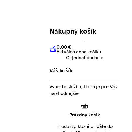
Nákupný košík
0,00 €
Aktuálna cena košíku
0,00 €
Aktuálna cena košíku
Objednať dodanie
Váš košík
Vyberte službu, ktorá je pre Vás
najvhodnejšie
Prázdny košík
Produkty, ktoré pridáte do