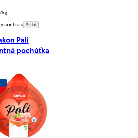
€/kg
ty controls
Pridať
akon Pali
ntná pochúťka