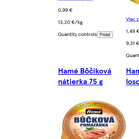
0,99 €
Viac 
13,20 €/kg
1,49 
Quantity controls
Pridať
9,31 
Quant
Hamé Bôčiková
Ham
nátierka 75 g
los