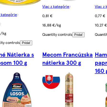
Viac z kategórie
Viac z 
z kategórie
0,81 €
0,77 €
€
16,88 €/kg
10,27 
€/kg
Quantity controls
Quanti
Pridať
ity controls
Pridať
é Nátierka s
Mecom Francúzska
Ham
osom 100 g
nátierka 300 g
papr
160 