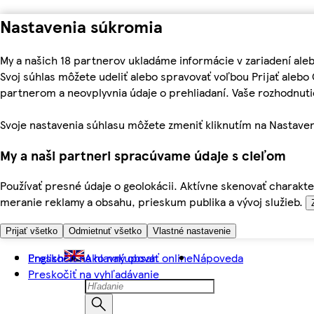
Nastavenia súkromia
My a našich 18 partnerov ukladáme informácie v zariadení ale
Svoj súhlas môžete udeliť alebo spravovať voľbou Prijať aleb
partnerom a neovplyvnia údaje o prehliadaní. Vaše rozhodnu
Svoje nastavenia súhlasu môžete zmeniť kliknutím na Nastaven
My a naši partneri spracúvame údaje s cieľom
Používať presné údaje o geolokácii. Aktívne skenovať charakter
meranie reklamy a obsahu, prieskum publika a vývoj služieb.
Prijať všetko
Odmietnuť všetko
Vlastné nastavenie
Preskočiť na hlavný obsah
English
Ako nakupovať online
Nápoveda
Preskočiť na vyhľadávanie