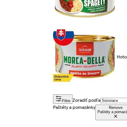
Hoto
Zoradiť podľa
Filtre
Paštéty a pomazánky
Remove
Paštéty a pomaz