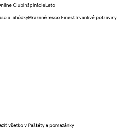
nline Club
Inšpirácie
Leto
so a lahôdky
Mrazené
Tesco Finest
Trvanlivé potraviny
aziť všetko v Paštéty a pomazánky