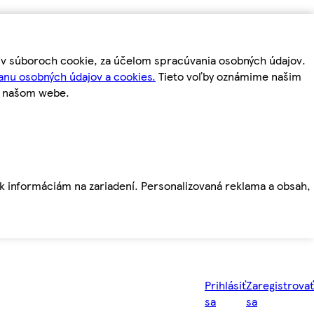
m v súboroch cookie, za účelom spracúvania osobných údajov.
anu osobných údajov a cookies.
Tieto voľby oznámime našim
a našom webe.
ť k informáciám na zariadení. Personalizovaná reklama a obsah,
Prihlásiť
Zaregistrovať
sa
sa