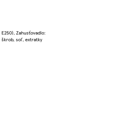
r E250), Zahusťovadlo:
 škrob, soľ, extratky