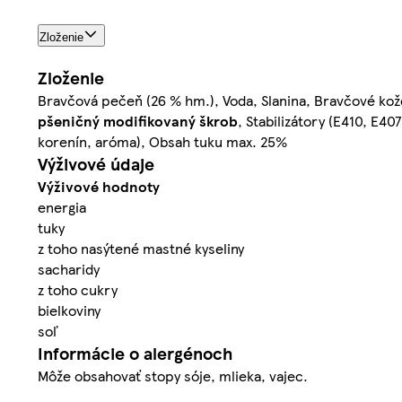
Zloženie
Zloženie
Bravčová pečeň (26 % hm.), Voda, Slanina, Bravčové kože
pšeničný
modifikovaný škrob
, Stabilizátory (E410, E40
korenín, aróma), Obsah tuku max. 25%
Výživové údaje
Výživové hodnoty
energia
tuky
z toho nasýtené mastné kyseliny
sacharidy
z toho cukry
bielkoviny
soľ
Informácie o alergénoch
Môže obsahovať stopy sóje, mlieka, vajec.