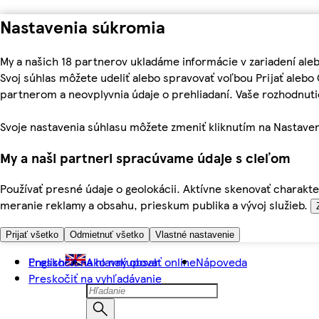
Nastavenia súkromia
My a našich 18 partnerov ukladáme informácie v zariadení ale
Svoj súhlas môžete udeliť alebo spravovať voľbou Prijať aleb
partnerom a neovplyvnia údaje o prehliadaní. Vaše rozhodnu
Svoje nastavenia súhlasu môžete zmeniť kliknutím na Nastaven
My a naši partneri spracúvame údaje s cieľom
Používať presné údaje o geolokácii. Aktívne skenovať charakter
meranie reklamy a obsahu, prieskum publika a vývoj služieb.
Prijať všetko
Odmietnuť všetko
Vlastné nastavenie
Preskočiť na hlavný obsah
English
Ako nakupovať online
Nápoveda
Preskočiť na vyhľadávanie