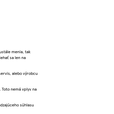
ustále menia, tak
iehať sa len na
servis, alebo výrobcu
. Toto nemá vplyv na
ádzajúceho súhlasu