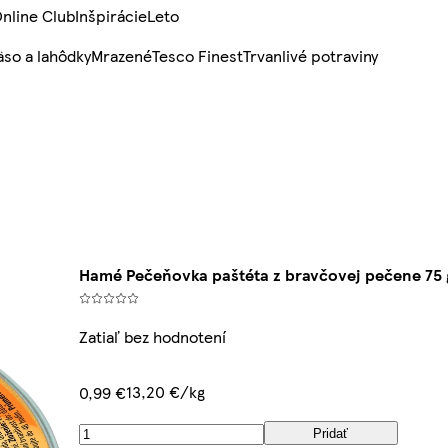
nline Club
Inšpirácie
Leto
so a lahôdky
Mrazené
Tesco Finest
Trvanlivé potraviny
Hamé Pečeňovka paštéta z bravčovej pečene 75 
Zatiaľ bez hodnotení
13,20 €/kg
0,99 €
Pridať