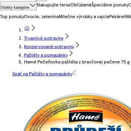
Nakupujte teraz
Obľúbené
Špeciálne ponuky
O
Všetky kategórie
Top ponuky
Ovocie, zelenina
Mliečne výrobky a vajcia
Pekáreň
Mä
Trvanlivé potraviny
Konzervované potraviny
Paštéty a pomazánky
Hamé Pečeňovka paštéta z bravčovej pečene 75 g
Späť na Paštéty a pomazánky