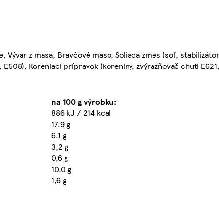
, Vývar z mäsa, Bravčové mäso, Soliaca zmes (soľ, stabilizáto
7, E508), Koreniaci prípravok (koreniny, zvýrazňovač chuti E621,
na 100 g výrobku:
886 kJ / 214 kcal
17,9 g
6,1 g
3,2 g
0,6 g
10,0 g
1,6 g