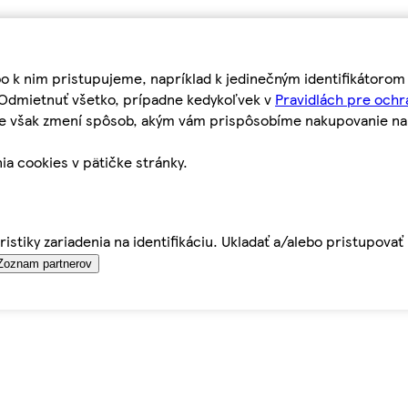
bo k nim pristupujeme, napríklad k jedinečným identifikátoro
o Odmietnuť všetko, prípadne kedykoľvek v
Pravidlách pre ochr
tie však zmení spôsob, akým vám prispôsobíme nakupovanie n
ia cookies v pätičke stránky.
istiky zariadenia na identifikáciu. Ukladať a/alebo pristupova
Zoznam partnerov