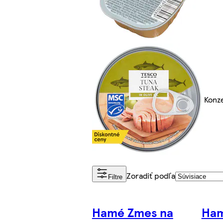
Konz
Zoradiť podľa
Filtre
Hamé Zmes na
Ham