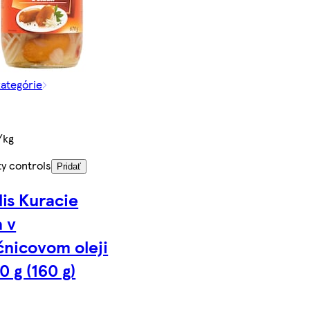
kategórie
/kg
ty controls
Pridať
lis Kuracie
a v
čnicovom oleji
0 g (160 g)