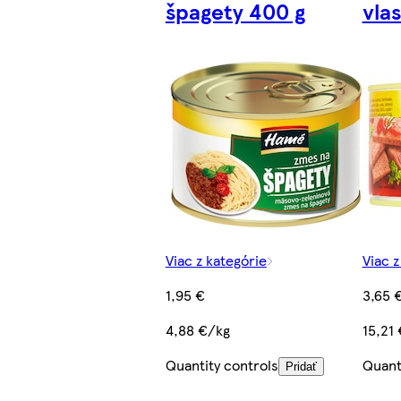
špagety 400 g
vla
Viac z kategórie
Viac z
1,95 €
3,65 
4,88 €/kg
15,21
Quantity controls
Quant
Pridať