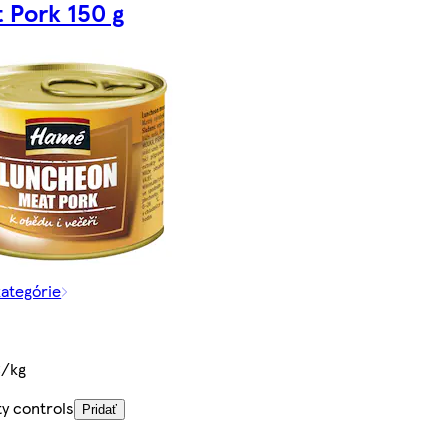
 Pork 150 g
kategórie
€/kg
ty controls
Pridať