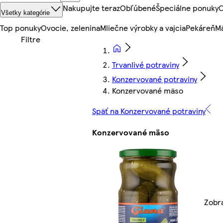
Nakupujte teraz
Obľúbené
Špeciálne ponuky
O
Všetky kategórie
Top ponuky
Ovocie, zelenina
Mliečne výrobky a vajcia
Pekáreň
Mä
Trvanlivé potraviny
Konzervované potraviny
Konzervované mäso
Späť na Konzervované potraviny
Konzervované mäso
Zobr