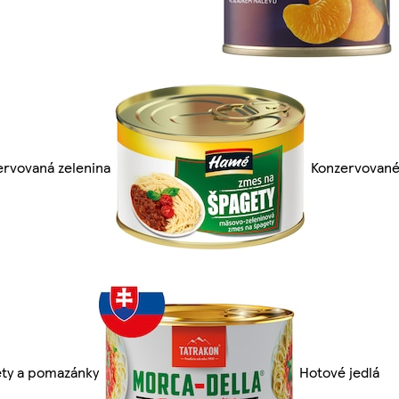
ervovaná zelenina
Konzervovan
éty a pomazánky
Hotové jedlá