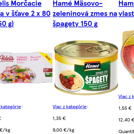
elis Morčacie
Hamé Mäsovo-
Ham
a v šťave 2 x 80
zeleninová zmes na
vlas
60 g)
špagety 150 g
Viac z 
 kategórie
Viac z kategórie
1,55 €
€
1,35 €
12,40 
 €/kg
9,00 €/kg
Quanti