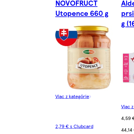
NOVOFRUCT
Ald
Utopence 660 g
prsi
g (1
Viac z kategórie
Viac z
4,59 
2,79 € s Clubcard
44,14