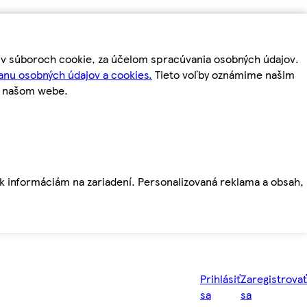
m v súboroch cookie, za účelom spracúvania osobných údajov.
anu osobných údajov a cookies.
Tieto voľby oznámime našim
a našom webe.
ť k informáciám na zariadení. Personalizovaná reklama a obsah,
Prihlásiť
Zaregistrovať
sa
sa