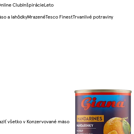
nline Club
Inšpirácie
Leto
so a lahôdky
Mrazené
Tesco Finest
Trvanlivé potraviny
aziť všetko v Konzervované mäso