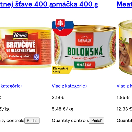
stnej šťave 400 g
omáčka 400 g
Meat
 kategórie
Viac z kategórie
Viac z 
€
2,19 €
1,85 €
 €/kg
5,48 €/kg
12,33 
ity controls
Quantity controls
Quanti
Pridať
Pridať