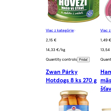
Viac z kategórie
Viac z
2,15 €
1,49 
14,33 €/kg
13,54
Quantity controls
Quant
Pridať
Zwan Párky
Ham
Hotdogs 8 ks 270 g
mäs
šťa