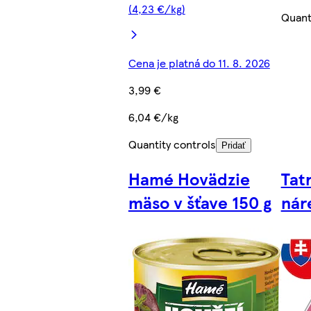
(4,23 €/kg)
Quant
Cena je platná do 11. 8. 2026
3,99 €
6,04 €/kg
Quantity controls
Pridať
Hamé Hovädzie
Tat
mäso v šťave 150 g
nár