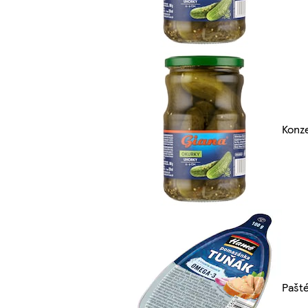
Konz
Pašt