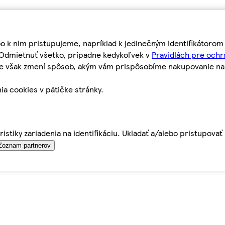
bo k nim pristupujeme, napríklad k jedinečným identifikátoro
o Odmietnuť všetko, prípadne kedykoľvek v
Pravidlách pre ochr
tie však zmení spôsob, akým vám prispôsobíme nakupovanie n
ia cookies v pätičke stránky.
istiky zariadenia na identifikáciu. Ukladať a/alebo pristupova
Zoznam partnerov