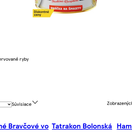
ervované ryby
Zobrazený
Súvisiace
é Bravčové vo
Tatrakon Bolonská
Ham