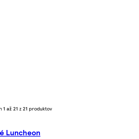
ch
1 až 21
z
21
produktov
é Luncheon