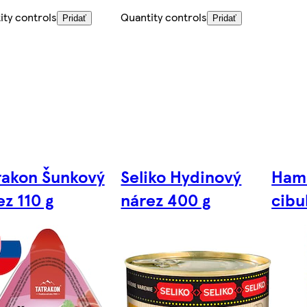
ity controls
Quantity controls
Pridať
Pridať
rakon Šunkový
Seliko Hydinový
Hamé
ez 110 g
nárez 400 g
cibu