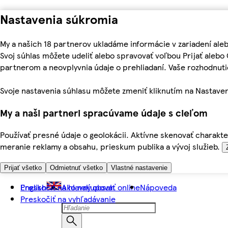
Nastavenia súkromia
My a našich 18 partnerov ukladáme informácie v zariadení ale
Svoj súhlas môžete udeliť alebo spravovať voľbou Prijať aleb
partnerom a neovplyvnia údaje o prehliadaní. Vaše rozhodnu
Svoje nastavenia súhlasu môžete zmeniť kliknutím na Nastaven
My a naši partneri spracúvame údaje s cieľom
Používať presné údaje o geolokácii. Aktívne skenovať charakter
meranie reklamy a obsahu, prieskum publika a vývoj služieb.
Prijať všetko
Odmietnuť všetko
Vlastné nastavenie
Preskočiť na hlavný obsah
English
Ako nakupovať online
Nápoveda
Preskočiť na vyhľadávanie