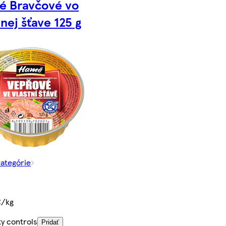
é Bravčové vo
tnej šťave 125 g
kategórie
€/kg
ty controls
Pridať