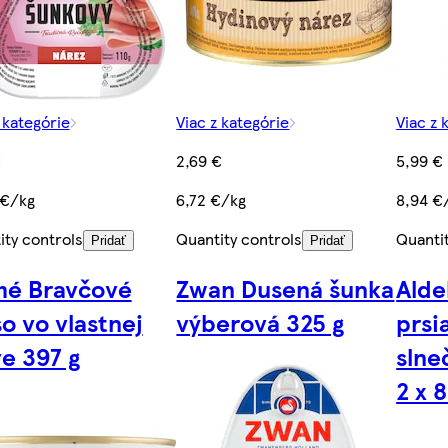
 kategórie
Viac z kategórie
Viac z 
€
2,69 €
5,99 €
 €/kg
6,72 €/kg
8,94 €
ity controls
Quantity controls
Quanti
Pridať
Pridať
é Bravčové
Zwan Dusená šunka
Alde
o vo vlastnej
výberová 325 g
prsi
ve 397 g
slne
2 x 8