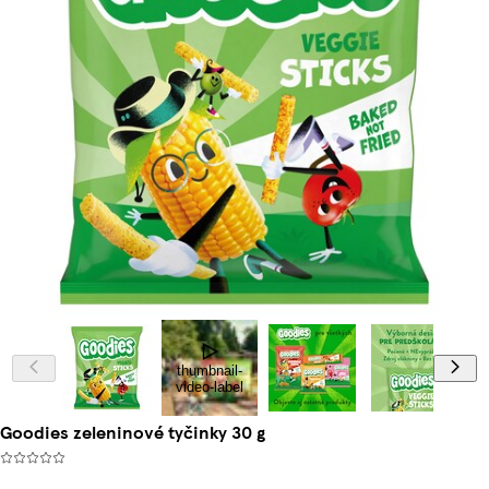
thumbnail-
video-label
Goodies zeleninové tyčinky 30 g