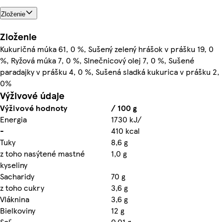
Zloženie
Zloženie
Kukuričná múka 61, 0 %, Sušený zelený hrášok v prášku 19, 0
%, Ryžová múka 7, 0 %, Slnečnicový olej 7, 0 %, Sušené
paradajky v prášku 4, 0 %, Sušená sladká kukurica v prášku 2,
0%
Výživové údaje
Výživové hodnoty
/ 100 g
Energia
1730 kJ/
-
410 kcal
Tuky
8,6 g
z toho nasýtené mastné
1,0 g
kyseliny
Sacharidy
70 g
z toho cukry
3,6 g
Vláknina
3,6 g
Bielkoviny
12 g
Soľ
0,01 g