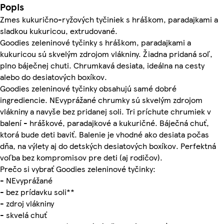
Popis
Zmes kukurično-ryžových tyčiniek s hráškom, paradajkami a
sladkou kukuricou, extrudované.
Goodies zeleninové tyčinky s hráškom, paradajkami a
kukuricou sú skvelým zdrojom vlákniny. Žiadna pridaná soľ,
plno báječnej chuti. Chrumkavá desiata, ideálna na cesty
alebo do desiatových boxíkov.
Goodies zeleninové tyčinky obsahujú samé dobré
ingrediencie. NEvyprážané chrumky sú skvelým zdrojom
vlákniny a navyše bez pridanej soli. Tri príchute chrumiek v
balení - hráškové, paradajkové a kukuričné. Báječná chuť,
ktorá bude deti baviť. Balenie je vhodné ako desiata počas
dňa, na výlety aj do detských desiatových boxíkov. Perfektná
voľba bez kompromisov pre deti (aj rodičov).
Prečo si vybrať Goodies zeleninové tyčinky:
- NEvyprážané
- bez prídavku soli**
- zdroj vlákniny
- skvelá chuť