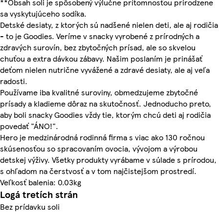
**Obsah soli je spôsobený výlučne prítomnosťou prirodzene
sa vyskytujúceho sodíka.
Detské desiaty, z ktorých sú nadšené nielen deti, ale aj rodičia
- to je Goodies. Veríme v snacky vyrobené z prírodných a
zdravých surovín, bez zbytočných prísad, ale so skvelou
chuťou a extra dávkou zábavy. Našim poslaním je prinášať
deťom nielen nutrične vyvážené a zdravé desiaty, ale aj veľa
radosti.
Používame iba kvalitné suroviny, obmedzujeme zbytočné
prísady a kladieme dôraz na skutočnosť. Jednoducho preto,
aby boli snacky Goodies vždy tie, ktorým chcú deti aj rodičia
povedať "ÁNO!".
Hero je medzinárodná rodinná firma s viac ako 130 ročnou
skúsenosťou so spracovaním ovocia, vývojom a výrobou
detskej výživy. Všetky produkty vyrábame v súlade s prírodou,
s ohľadom na čerstvosť a v tom najčistejšom prostredí.
Veľkosť balenia: 0.03kg
Logá tretích strán
Bez prídavku soli