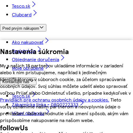
Tesco.sk
Clubcard
Pred prvým nákupom
Ako nakupovať
Nastavenia súkromia
Registrácia
Objednanie doručenia
My a našich 18 partnerov ukladáme informácie v zariadení
Moje obľúbené
alebo k nim pristupujeme, napríklad k jedinečným
identifikátorom v súboroch cookie, za účelom spracúvania
Kontaktujte nás
osobných údajov. Svoj súhlas môžete udeliť alebo spravovať
voľbou Prijať alebo Odmietnuť všetko, prípadne kedykoľvek v
Tesco.sk
Pravidlách pre ochranu osobných údajov a cookies.
Tieto
Zákaznícka linka - 0800222333
voľby oznámime našim partnerom a neovplyvnia údaje o
Výber obchodu
prehliadaní. Vaše rozhodnutie však zmení spôsob, akým vám
prispôsobíme nakupovanie na našom webe.
followUs