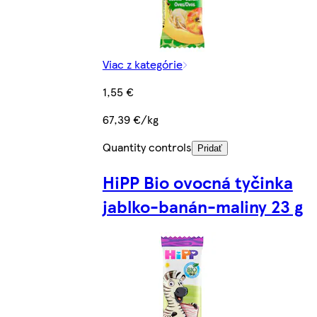
Viac z kategórie
1,55 €
67,39 €/kg
Quantity controls
Pridať
HiPP Bio ovocná tyčinka
jablko-banán-maliny 23 g