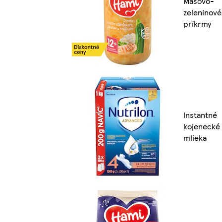
Mäsovo-
zeleninové
príkrmy
Instantné
kojenecké
mlieka