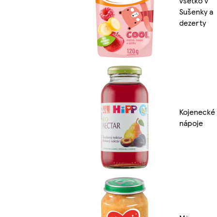
všetko v
Sušenky a
dezerty
Kojenecké
nápoje