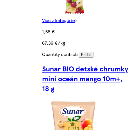
Viac z kategórie
1,55 €
67,39 €/kg
Quantity controls
Pridať
Sunar BIO detské chrumky
mini oceán mango 10m+,
18 g