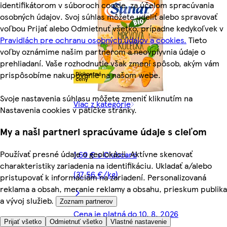
identifikátorom v súboroch cookie, za účelom spracúvania
osobných údajov. Svoj súhlas môžete udeliť alebo spravovať
voľbou Prijať alebo Odmietnuť všetko, prípadne kedykoľvek v
Pravidlách pre ochranu osobných údajov a cookies.
Tieto
voľby oznámime našim partnerom a neovplyvnia údaje o
prehliadaní. Vaše rozhodnutie však zmení spôsob, akým vám
prispôsobíme nakupovanie na našom webe.
Svoje nastavenia súhlasu môžete zmeniť kliknutím na
Viac z kategórie
Nastavenia cookies v pätičke stránky.
My a naši partneri spracúvame údaje s cieľom
Používať presné údaje o geolokácii. Aktívne skenovať
1,69 € s Clubcard
charakteristiky zariadenia na identifikáciu. Ukladať a/alebo
(37,56 €/kg)
pristupovať k informáciám na zariadení. Personalizovaná
reklama a obsah, meranie reklamy a obsahu, prieskum publika
a vývoj služieb.
Zoznam partnerov
Cena je platná do 10. 8. 2026
Prijať všetko
Odmietnuť všetko
Vlastné nastavenie