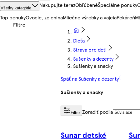
Nakupujte teraz
Obľúbené
Špeciálne ponuky
O
Všetky kategórie
Top ponuky
Ovocie, zelenina
Mliečne výrobky a vajcia
Pekáreň
Mä
Dieťa
Strava pre deti
Sušenky a dezerty
Sušienky a snacky
Späť na Sušenky a dezerty
Sušienky a snacky
Zoradiť podľa
Filtre
Sunar detské
Su