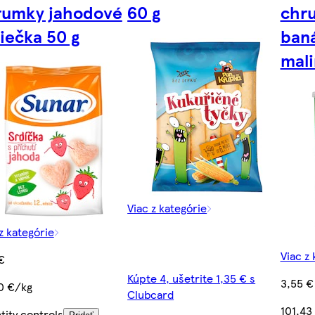
rumky jahodové
60 g
chr
iečka 50 g
ban
mali
Viac z kategórie
z kategórie
Viac z 
€
Kúpte 4, ušetrite 1,35 € s
3,55 €
0 €/kg
Clubcard
101,43
tity controls