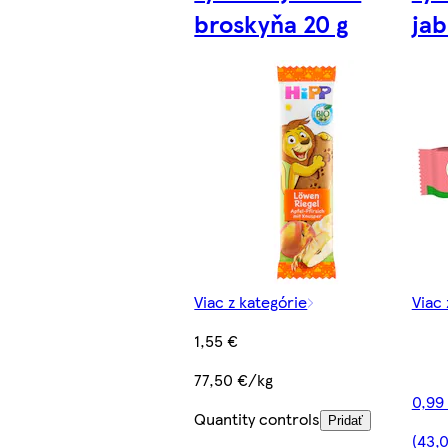
broskyňa 20 g
jab
Viac z kategórie
Viac 
1,55 €
77,50 €/kg
0,99
Quantity controls
Pridať
(43,