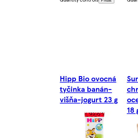
Pridať
Hipp Bio ovocná
Sun
tyčinka banán-
ch
višňa-jogurt 23 g
oc
18 