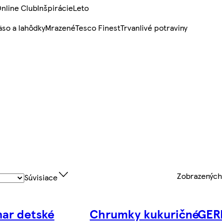
nline Club
Inšpirácie
Leto
so a lahôdky
Mrazené
Tesco Finest
Trvanlivé potraviny
Zobrazenýc
Súvisiace
nar detské
Chrumky kukuričné
GER