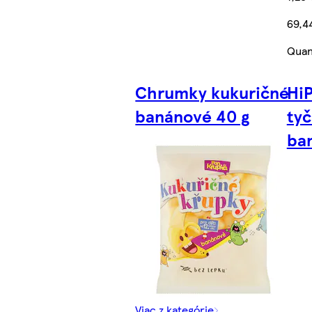
69,4
Quan
Chrumky kukuričné
HiP
banánové 40 g
tyč
ba
Viac z kategórie