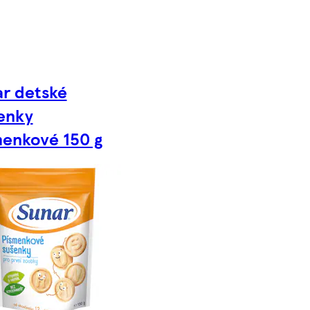
r detské
enky
enkové 150 g