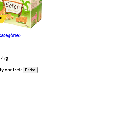
kategórie
€/kg
ty controls
Pridať