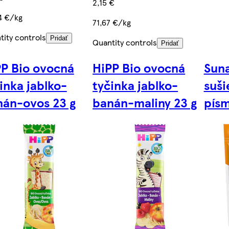
2,15 €
4 €/kg
71,67 €/kg
tity controls
Pridať
Quantity controls
Pridať
P Bio ovocná
HiPP Bio ovocná
Suna
inka jablko-
tyčinka jablko-
suši
nán-ovos 23 g
banán-maliny 23 g
písm