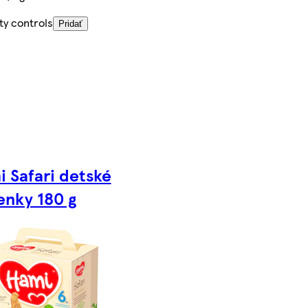
ty controls
Pridať
 Safari detské
enky 180 g