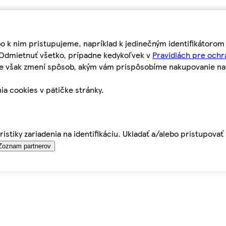
bo k nim pristupujeme, napríklad k jedinečným identifikátoro
o Odmietnuť všetko, prípadne kedykoľvek v
Pravidlách pre ochr
tie však zmení spôsob, akým vám prispôsobíme nakupovanie n
ia cookies v pätičke stránky.
istiky zariadenia na identifikáciu. Ukladať a/alebo pristupova
Zoznam partnerov