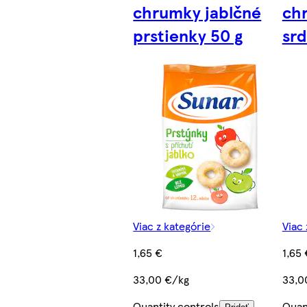
chrumky jablčné
ch
prstienky 50 g
srd
Viac z kategórie
Viac 
1,65 €
1,65 
33,00 €/kg
33,0
Quantity controls
Quan