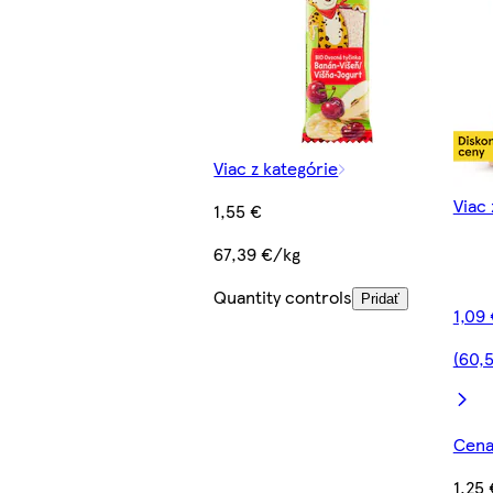
Viac z kategórie
Viac 
1,55 €
67,39 €/kg
Quantity controls
Pridať
1,09
(60,
Cena 
1,25 