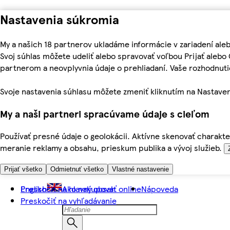
Nastavenia súkromia
My a našich 18 partnerov ukladáme informácie v zariadení ale
Svoj súhlas môžete udeliť alebo spravovať voľbou Prijať aleb
partnerom a neovplyvnia údaje o prehliadaní. Vaše rozhodnu
Svoje nastavenia súhlasu môžete zmeniť kliknutím na Nastaven
My a naši partneri spracúvame údaje s cieľom
Používať presné údaje o geolokácii. Aktívne skenovať charakter
meranie reklamy a obsahu, prieskum publika a vývoj služieb.
Prijať všetko
Odmietnuť všetko
Vlastné nastavenie
Preskočiť na hlavný obsah
English
Ako nakupovať online
Nápoveda
Preskočiť na vyhľadávanie