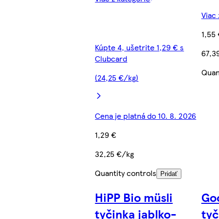
Viac 
1,55
Kúpte 4, ušetrite 1,29 € s
67,3
Clubcard
Quan
(24,25 €/kg)
Cena je platná do 10. 8. 2026
1,29 €
32,25 €/kg
Quantity controls
Pridať
HiPP Bio müsli
Go
tyčinka jablko-
tyč