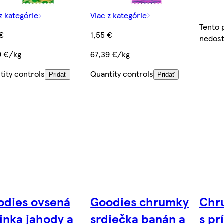
z kategórie
Viac z kategórie
Tento 
 €
1,55 €
nedos
9 €/kg
67,39 €/kg
tity controls
Quantity controls
Pridať
Pridať
odies ovsená
Goodies chrumky
Chr
inka jahody a
srdiečka banán a
s pr