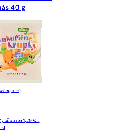
ás 40 g
kategórie
, ušetrite 1,29 € s
ard