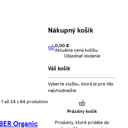
Nákupný košík
0,00 €
Aktuálna cena košíku
0,00 €
Aktuálna cena košíku
Objednať dodanie
Váš košík
Vyberte službu, ktorá je pre Vás
najvhodnejšie
h
1 až 24
z
64
produktov
Prázdny košík
BER Organic
Produkty, ktoré pridáte do