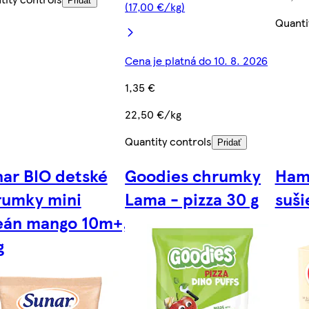
Pridať
(17,00 €/kg)
Quanti
Cena je platná do 10. 8. 2026
1,35 €
22,50 €/kg
Quantity controls
Pridať
ar BIO detské
Goodies chrumky
Hami
rumky mini
Lama - pizza 30 g
suši
eán mango 10m+,
g