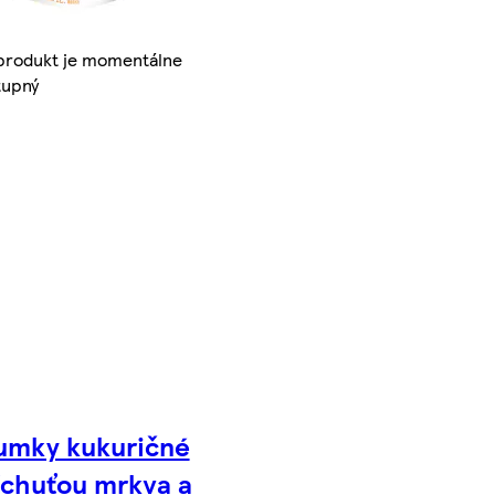
produkt je momentálne
tupný
umky kukuričné
íchuťou mrkva a