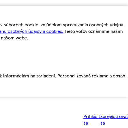
m v súboroch cookie, za účelom spracúvania osobných údajov.
anu osobných údajov a cookies.
Tieto voľby oznámime našim
a našom webe.
ť k informáciám na zariadení. Personalizovaná reklama a obsah,
Prihlásiť
Zaregistrovať
sa
sa