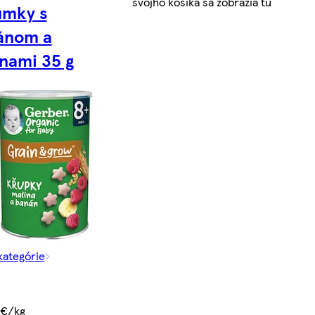
svojho košíka sa zobrazia tu
umky s
ánom a
nami 35 g
kategórie
 €/kg