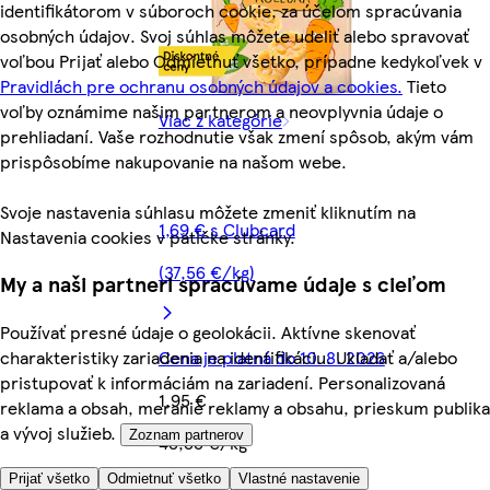
identifikátorom v súboroch cookie, za účelom spracúvania
osobných údajov. Svoj súhlas môžete udeliť alebo spravovať
voľbou Prijať alebo Odmietnuť všetko, prípadne kedykoľvek v
Pravidlách pre ochranu osobných údajov a cookies.
Tieto
voľby oznámime našim partnerom a neovplyvnia údaje o
Viac z kategórie
prehliadaní. Vaše rozhodnutie však zmení spôsob, akým vám
prispôsobíme nakupovanie na našom webe.
Svoje nastavenia súhlasu môžete zmeniť kliknutím na
1,69 € s Clubcard
Nastavenia cookies v pätičke stránky.
(37,56 €/kg)
My a naši partneri spracúvame údaje s cieľom
Používať presné údaje o geolokácii. Aktívne skenovať
Cena je platná do 10. 8. 2026
charakteristiky zariadenia na identifikáciu. Ukladať a/alebo
pristupovať k informáciám na zariadení. Personalizovaná
1,95 €
reklama a obsah, meranie reklamy a obsahu, prieskum publika
a vývoj služieb.
Zoznam partnerov
43,33 €/kg
Prijať všetko
Odmietnuť všetko
Vlastné nastavenie
Quantity controls
Pridať