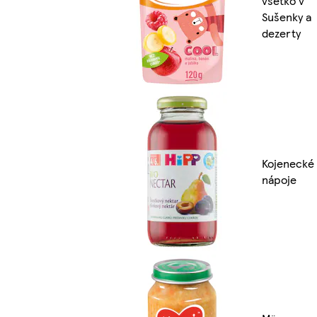
všetko v
Sušenky a
dezerty
Kojenecké
nápoje