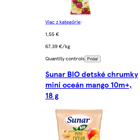
Viac z kategórie
1,55 €
67,39 €/kg
Quantity controls
Pridať
Sunar BIO detské chrumky
mini oceán mango 10m+,
18 g