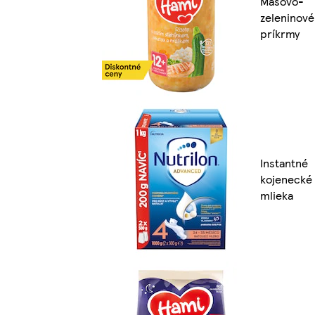
Mäsovo-
zeleninové
príkrmy
Instantné
kojenecké
mlieka