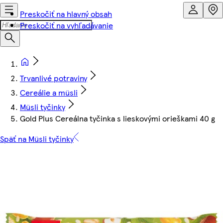
Preskočiť na hlavný obsah
Preskočiť na vyhľadávanie
Trvanlivé potraviny
Cereálie a müsli
Müsli tyčinky
Gold Plus Cereálna tyčinka s lieskovými orieškami 40 g
Späť na Müsli tyčinky