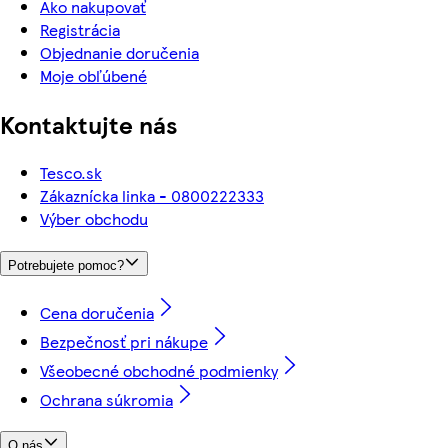
Ako nakupovať
Registrácia
Objednanie doručenia
Moje obľúbené
Kontaktujte nás
Tesco.sk
Zákaznícka linka - 0800222333
Výber obchodu
Potrebujete pomoc?
Cena doručenia
Bezpečnosť pri nákupe
Všeobecné obchodné podmienky
Ochrana súkromia
O nás