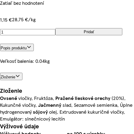
Zatiaľ bez hodnotení
28,75 €/kg
1,15 €
Pridať
Popis produktu
Veľkosť balenia: 0.04kg
Zloženie
Zloženie
Ovsené
vločky, Fruktóza,
Pražené
lieskové orechy
(20%),
Kukunčné vločky,
Jačmenný
slad, Sezamové semienka, Úplne
hydrogenovaný
sójový
olej, Extrudované kukuričné vločky,
Emulgátor: slnečnicový lecitín
Výživové údaje
Výživové hodnoty
na 100 g výrobku