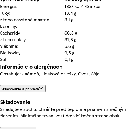
Energia:
1827 kJ / 435 kcal
Tuky:
13,4 g
z toho nasýtené mastne
3,1 g
kyseliny:
Sacharidy
66,3 g
z toho cukry:
31,8 g
Vláknina:
5,6 g
Bielkoviny
9,5 g
Soľ
0,1 g
Informácie o alergénoch
Obsahuje: Jačmeň, Lieskové oriešky, Ovos, Sója
Skladovanie a príprava
Skladovanie
Skladujte v suchu, chráňte pred teplom a priamym slnečným
žiarením. Minimálna trvanlivosť do: viď bočná strana obalu.