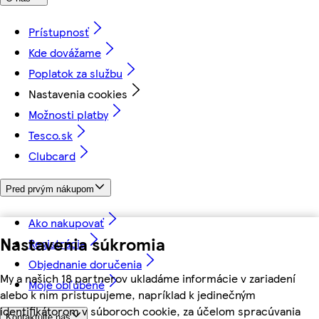
Prístupnosť
Kde dovážame
Poplatok za službu
Nastavenia cookies
Možnosti platby
Tesco.sk
Clubcard
Pred prvým nákupom
Ako nakupovať
Nastavenia súkromia
Registrácia
Objednanie doručenia
My a našich 18 partnerov ukladáme informácie v zariadení
Moje obľúbené
alebo k nim pristupujeme, napríklad k jedinečným
identifikátorom v súboroch cookie, za účelom spracúvania
Kontaktujte nás