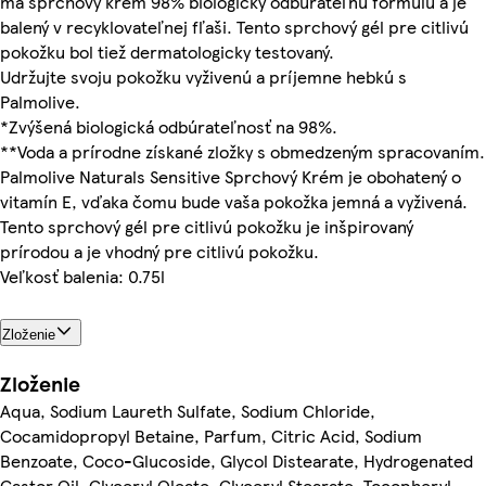
má sprchový krém 98% biologicky odbúrateľnú formulu a je
balený v recyklovateľnej fľaši. Tento sprchový gél pre citlivú
pokožku bol tiež dermatologicky testovaný.
Udržujte svoju pokožku vyživenú a príjemne hebkú s
Palmolive.
*Zvýšená biologická odbúrateľnosť na 98%.
**Voda a prírodne získané zložky s obmedzeným spracovaním.
Palmolive Naturals Sensitive Sprchový Krém je obohatený o
vitamín E, vďaka čomu bude vaša pokožka jemná a vyživená.
Tento sprchový gél pre citlivú pokožku je inšpirovaný
prírodou a je vhodný pre citlivú pokožku.
Veľkosť balenia: 0.75l
Zloženie
Zloženie
Aqua, Sodium Laureth Sulfate, Sodium Chloride,
Cocamidopropyl Betaine, Parfum, Citric Acid, Sodium
Benzoate, Coco-Glucoside, Glycol Distearate, Hydrogenated
Castor Oil, Glyceryl Oleate, Glyceryl Stearate, Tocopheryl