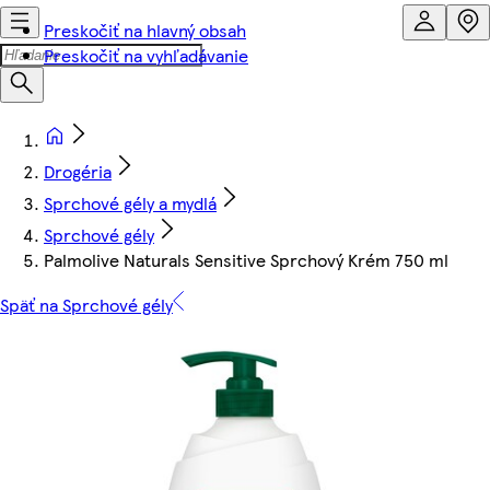
Preskočiť na hlavný obsah
Preskočiť na vyhľadávanie
Drogéria
Sprchové gély a mydlá
Sprchové gély
Palmolive Naturals Sensitive Sprchový Krém 750 ml
Späť na Sprchové gély