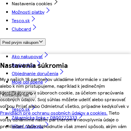
Nastavenia cookies
Možnosti platby
Tesco.sk
Clubcard
Pred prvým nákupom
Ako nakupovať
Nastavenia súkromia
Registrácia
Objednanie doručenia
My a našich 18 partnerov ukladáme informácie v zariadení
Moje obľúbené
alebo k nim pristupujeme, napríklad k jedinečným
identifikátorom v súboroch cookie, za účelom spracúvania
Kontaktujte nás
osobných údajov. Svoj súhlas môžete udeliť alebo spravovať
voľbou Prijať alebo Odmietnuť všetko, prípadne kedykoľvek v
Tesco.sk
Pravidlách pre ochranu osobných údajov a cookies.
Tieto
Zákaznícka linka - 0800222333
voľby oznámime našim partnerom a neovplyvnia údaje o
Výber obchodu
prehliadaní. Vaše rozhodnutie však zmení spôsob, akým vám