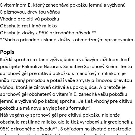
S vitamínom E, ktorý zanecháva pokožku jemnú a vyživenú
S pižmovou, drevitou vôňou
Vhodné pre citlivú pokožku
Obsahuje rastlinné mlieko
Obsahuje zložky z 95% prírodného pôvodu**
**Voda a prírodne získané zložky s obmedzeným spracovaním.
Popis
Každá sprcha sa stane vyživujúcim a voňavým zážitkom, keď
použijete Palmolive Naturals Sensitive Sprchový Krém. Tento
sprchový gél pre citlivú pokožku s mandľovým mliekom je
inšpirovaný prírodou a poteší vaše zmysly pižmovou drevitou
vôňou, ktorá je zároveň citlivá a upokojujúca. A pretože je
sprchový gél obohatený o vitamín E, zanechá vašu pokožku
jemnú a vyživenú po každej sprche. Je tiež vhodný pre citlivú
pokožku a má novú a vylepšenú formulu*!
Náš vegánsky sprchový gél pre citlivú pokožku nielenže
obsahuje rastlinné mlieko, ale je tiež vyrobený z ingrediencií z
95% prírodného pôvodu**. S ohľadom na životné prostredie