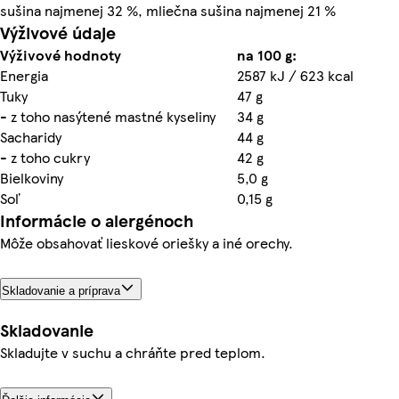
sušina najmenej 32 %, mliečna sušina najmenej 21 %
Výživové údaje
Výživové hodnoty
na 100 g:
Energia
2587 kJ / 623 kcal
Tuky
47 g
- z toho nasýtené mastné kyseliny
34 g
Sacharidy
44 g
- z toho cukry
42 g
Bielkoviny
5,0 g
Soľ
0,15 g
Informácie o alergénoch
Môže obsahovať lieskové oriešky a iné orechy.
Skladovanie a príprava
Skladovanie
Skladujte v suchu a chráňte pred teplom.