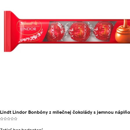
Lindt Lindor Bonbóny z mliečnej čokolády s jemnou náplňou
Zatiaľ bez hodnotení