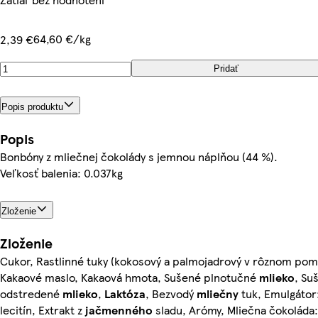
64,60 €/kg
2,39 €
Pridať
Popis produktu
Popis
Bonbóny z mliečnej čokolády s jemnou náplňou (44 %).
Veľkosť balenia: 0.037kg
Zloženie
Zloženie
Cukor, Rastlinné tuky (kokosový a palmojadrový v rôznom pom
Kakaové maslo, Kakaová hmota, Sušené plnotučné
mlieko
, Su
odstredené
mlieko
,
Laktóza
, Bezvodý
mliečny
tuk, Emulgátor
lecitín, Extrakt z
jačmenného
sladu, Arómy, Mliečna čokoláda