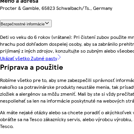
Meno a adresa
Procter & Gamble, 65823 Schwalbach/Ts., Germany
Bezpečnostné informácie
Deti vo veku do 6 rokov (vrátane): Pri čistení zubov použite m
hrachu pod dohľadom dospelej osoby, aby sa zabránilo prehltnu
prijímaný z iných zdrojov, konzultujte so zubným alebo všeob
Ukázať všetko Zubné pasty
Príprava a použitie
Robíme všetko pre to, aby sme zabezpečili správnosť informác
nakoľko sa potravinárske produkty neustále menia, tak prísady
zložiek a alergénov sa môžu zmeniť. Mali by ste si vždy prečíta
nespoliehať sa len na informácie poskytnuté na webových str
Ak máte nejaké otázky alebo sa chcete poradiť o akýchkoľvek
obráťte sa na Tesco zákaznícky servis, alebo výrobcu výrobku, 
Tesco.