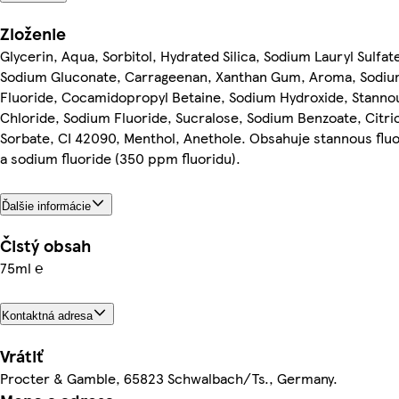
Zloženie
Glycerin, Aqua, Sorbitol, Hydrated Silica, Sodium Lauryl Sulfat
Sodium Gluconate, Carrageenan, Xanthan Gum, Aroma, Sodiu
Fluoride, Cocamidopropyl Betaine, Sodium Hydroxide, Stanno
Chloride, Sodium Fluoride, Sucralose, Sodium Benzoate, Citri
Sorbate, CI 42090, Menthol, Anethole. Obsahuje stannous fluo
a sodium fluoride (350 ppm fluoridu).
Ďalšie informácie
Čistý obsah
75ml ℮
Kontaktná adresa
Vrátiť
Procter & Gamble, 65823 Schwalbach/Ts., Germany.