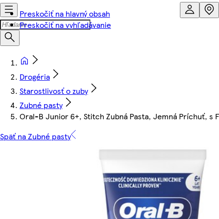
Preskočiť na hlavný obsah
Preskočiť na vyhľadávanie
Drogéria
Starostlivosť o zuby
Zubné pasty
Oral-B Junior 6+, Stitch Zubná Pasta, Jemná Príchuť, s 
Späť na Zubné pasty