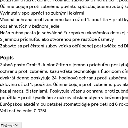
Účinne bojuje proti zubnému povlaku spôsobujúcemu zubný ka
Vyvinutá v spolupráci so zubnými lekármi
Včasná ochrana proti zubnému kazu už od 1. použitia – proti k
obsiahnutých v bežnom jedle
Naša zubná pasta je schválená Európskou akadémiou detskej 
S jemnou príchuťou ako stvorenou pre rastúce úsmevy
Zabavte sa pri čistení zubov vďaka obľúbenej postavičke od D
Popis
Zubná pasta Oral-B Junior Stitch s jemnou príchuťou poskytuj
ochranu proti zubnému kazu vďaka technológii s fluoridom cín
dvakrát denne poskytuje 24-hodinovú ochranu proti zubnému 
sklovinu už od 1. použitia. Účinne bojuje proti zubnému povl
kaz aj medzi čisteniami. Poskytuje včasnú ochranu proti zub
použitia – proti kyselinám z cukrov obsiahnutých v bežnom je
Európskou akadémiou detskej stomatológie pre deti od 6 roko
Veľkosť balenia: 0.075l
Zloženie