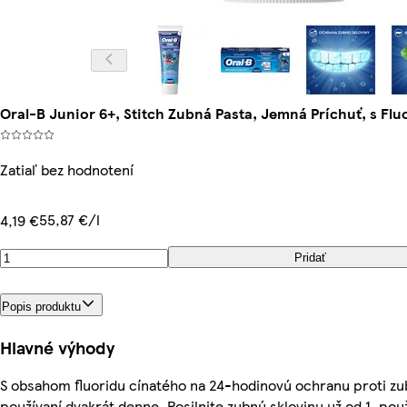
Oral-B Junior 6+, Stitch Zubná Pasta, Jemná Príchuť, s Fl
Zatiaľ bez hodnotení
55,87 €/l
4,19 €
Pridať
Popis produktu
Hlavné výhody
S obsahom fluoridu cínatého na 24-hodinovú ochranu proti z
používaní dvakrát denne. Posilnite zubnú sklovinu už od 1. použ