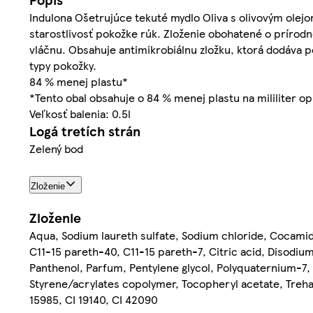
Indulona Ošetrujúce tekuté mydlo Oliva s olivovým olejo
starostlivosť pokožke rúk. Zloženie obohatené o prírod
vláčnu. Obsahuje antimikrobiálnu zložku, ktorá dodáva 
typy pokožky.
84 % menej plastu*
*Tento obal obsahuje o 84 % menej plastu na mililiter o
Veľkosť balenia: 0.5l
Logá tretích strán
Zelený bod
Zloženie
Zloženie
Aqua, Sodium laureth sulfate, Sodium chloride, Cocamido
C11-15 pareth-40, C11-15 pareth-7, Citric acid, Disodium
Panthenol, Parfum, Pentylene glycol, Polyquaternium-7,
Styrene/acrylates copolymer, Tocopheryl acetate, Treha
15985, CI 19140, CI 42090