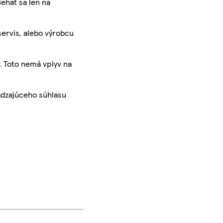
iehať sa len na
servis, alebo výrobcu
. Toto nemá vplyv na
ádzajúceho súhlasu