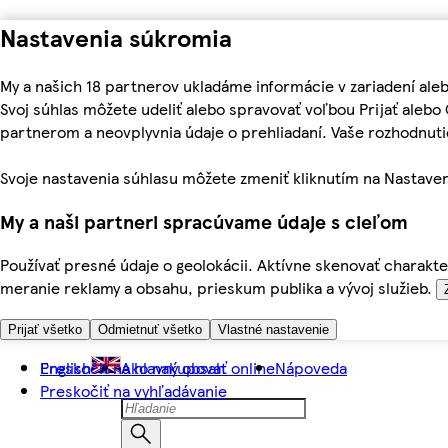
Nastavenia súkromia
My a našich 18 partnerov ukladáme informácie v zariadení ale
Svoj súhlas môžete udeliť alebo spravovať voľbou Prijať aleb
partnerom a neovplyvnia údaje o prehliadaní. Vaše rozhodnu
Svoje nastavenia súhlasu môžete zmeniť kliknutím na Nastaven
My a naši partneri spracúvame údaje s cieľom
Používať presné údaje o geolokácii. Aktívne skenovať charakter
meranie reklamy a obsahu, prieskum publika a vývoj služieb.
Prijať všetko
Odmietnuť všetko
Vlastné nastavenie
Preskočiť na hlavný obsah
English
Ako nakupovať online
Nápoveda
Preskočiť na vyhľadávanie