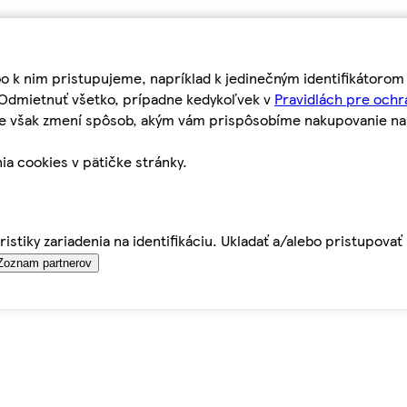
bo k nim pristupujeme, napríklad k jedinečným identifikátoro
o Odmietnuť všetko, prípadne kedykoľvek v
Pravidlách pre ochr
tie však zmení spôsob, akým vám prispôsobíme nakupovanie n
ia cookies v pätičke stránky.
istiky zariadenia na identifikáciu. Ukladať a/alebo pristupova
Zoznam partnerov