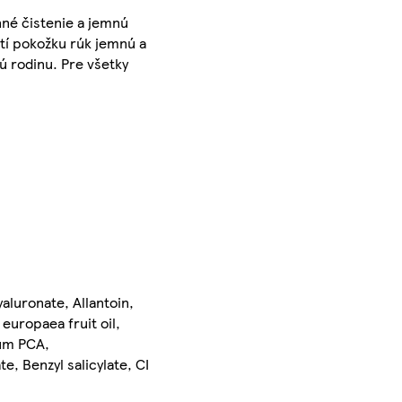
nné čistenie a jemnú
tí pokožku rúk jemnú a
ú rodinu. Pre všetky
aluronate, Allantoin,
europaea fruit oil,
ium PCA,
, Benzyl salicylate, CI