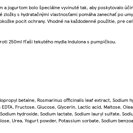
m a jogurtom bolo špeciálne vyvinuté tak, aby poskytovalo úči
né zložky s hydratačnými vlastnosťami pomáha zanechať po umy
pokožke pocit ochrany. Vhodné na každodenné použitie, pre cel
proti 250ml fľaši tekutého mydla Indulona s pumpičkou.
propyl betaine, Rosmarinus officinalis leaf extract, Sodium hy
 EDTA, Fructose, Glucose, Glycerin, Lactic acid, Maltose, Olea 
 Sodium hydroxide, Sodium lactate, Sodium lauryl sulfate, Sod
lose, Urea, Yogurt powder, Potassium sorbate, Sodium benzoate