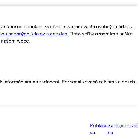
m v súboroch cookie, za účelom spracúvania osobných údajov.
anu osobných údajov a cookies.
Tieto voľby oznámime našim
a našom webe.
ť k informáciám na zariadení. Personalizovaná reklama a obsah,
Prihlásiť
Zaregistrovať
sa
sa