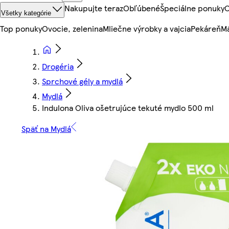
Nakupujte teraz
Obľúbené
Špeciálne ponuky
O
Všetky kategórie
Top ponuky
Ovocie, zelenina
Mliečne výrobky a vajcia
Pekáreň
Mä
Drogéria
Sprchové gély a mydlá
Mydlá
Indulona Oliva ošetrujúce tekuté mydlo 500 ml
Späť na Mydlá