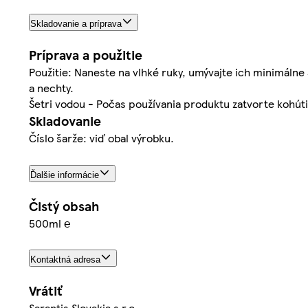
Skladovanie a príprava
Príprava a použitie
Použitie: Naneste na vlhké ruky, umývajte ich minimáln
a nechty.
Šetri vodou - Počas používania produktu zatvorte kohúti
Skladovanie
Číslo šarže: viď obal výrobku.
Ďalšie informácie
Čistý obsah
500ml ℮
Kontaktná adresa
Vrátiť
Sarantis Slovakia s.r.o.