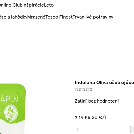
nline Club
Inšpirácie
Leto
so a lahôdky
Mrazené
Tesco Finest
Trvanlivé potraviny
Indulona Oliva ošetrujúce
Zatiaľ bez hodnotení
6,30 €/l
3,15 €