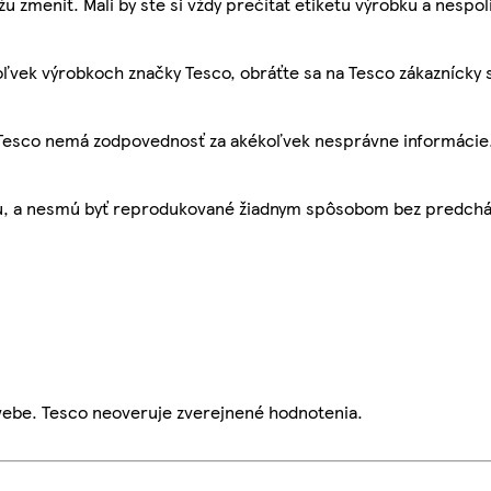
žu zmeniť. Mali by ste si vždy prečítať etiketu výrobku a nespol
ľvek výrobkoch značky Tesco, obráťte sa na Tesco zákaznícky 
, Tesco nemá zodpovednosť za akékoľvek nesprávne informácie
bu, a nesmú byť reprodukované žiadnym spôsobom bez predch
webe. Tesco neoveruje zverejnené hodnotenia.