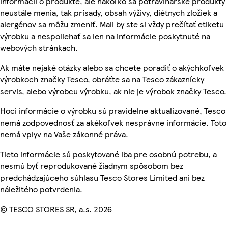
informácií o produkte, ale nakoľko sa potravinárske produkty
neustále menia, tak prísady, obsah výživy, diétnych zložiek a
alergénov sa môžu zmeniť. Mali by ste si vždy prečítať etiketu
výrobku a nespoliehať sa len na informácie poskytnuté na
webových stránkach.
Ak máte nejaké otázky alebo sa chcete poradiť o akýchkoľvek
výrobkoch značky Tesco, obráťte sa na Tesco zákaznícky
servis, alebo výrobcu výrobku, ak nie je výrobok značky Tesco.
Hoci informácie o výrobku sú pravidelne aktualizované, Tesco
nemá zodpovednosť za akékoľvek nesprávne informácie. Toto
nemá vplyv na Vaše zákonné práva.
Tieto informácie sú poskytované iba pre osobnú potrebu, a
nesmú byť reprodukované žiadnym spôsobom bez
predchádzajúceho súhlasu Tesco Stores Limited ani bez
náležitého potvrdenia.
© TESCO STORES SR, a.s. 2026