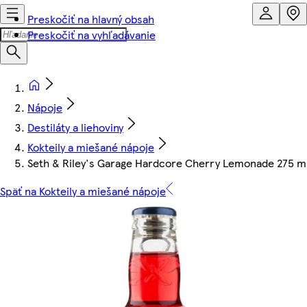
Preskočiť na hlavný obsah
Preskočiť na vyhľadávanie
Nápoje
Destiláty a liehoviny
Kokteily a miešané nápoje
Seth & Riley's Garage Hardcore Cherry Lemonade 275 m
Späť na Kokteily a miešané nápoje