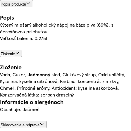
Popis produktu
Popis
Sýtený miešaný alkoholický nápoj na báze piva (66%), s
čerešňovou príchuťou.
Veľkosť balenia: 0.275l
Zloženie
Zloženie
Voda, Cukor,
Jačmenný
slad, Glukózový sirup, Oxid uhličitý,
Kyselina: kyselina citrónová, Farbiaci koncentrát z mrkvy,
Chmeľ, Prírodné arómy, Antioxidant: kyselina askorbová,
Konzervačná látka: sorban draselný
Informácie o alergénoch
Obsahuje: Jačmeň
Skladovanie a príprava