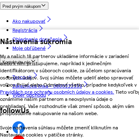
Pred prvým nákupom
Ako nakupovať
Registrácia
Objednanie doručenia
Nastavenia súkromia
Moje obľúbené
My a našich 18 partnerov ukladáme informácie v zariadení
alebo k nim pristupujeme, napríklad k jedinečným
Kontaktujte nás
identifikátorom v súboroch cookie, za účelom spracúvania
Tesco.sk
osobných údajov. Svoj súhlas môžete udeliť alebo spravovať
voľbou Prijať alebo Odmietnuť všetko, prípadne kedykoľvek v
Zákaznícka linka - 0800222333
Pravidlách pre ochranu osobných údajov a cookies.
Tieto voľb
Výber obchodu
oznámime našim partnerom a neovplyvnia údaje o
prehliadaní. Vaše rozhodnutie však zmení spôsob, akým vám
followUs
prispôsobíme nakupovanie na našom webe.
Svoje nastavenia súhlasu môžete zmeniť kliknutím na
Nastavenia cookies v pätičke stránky.