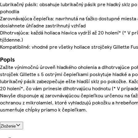
Lubrikačný pásik: obsahuje lubrikačný pásik pre hladký sklz po
pohodlia
Zarovnávajúca čepieľka: navrhnutá na ťažko dostupné miesta 
dosiahnete úhľadne zastrihnutý vzhľad
Dlhotrvajúca: každá holiaca hlavica vydrží až 20 holení* (* V p
týždenne.)
Kompatibilné: vhodné pre všetky holiace strojčeky Gillette Fus
Popis
Zažite výnimočnú úroveň hladkého oholenia a dlhotrvajúce poh
strojček Gillette s 5 ostrými čepieľkami poskytuje hladké a po
lubrikačný pásik zabezpečuje ešte hladší sklz po pokožke. Každ
20 holení*, čo vám prinesie dlhotrvajúcu hodnotu (* V prípade
Navyše disponuje aj zarovnávajúcou čepieľkou určenou na ťa
ochranou z mikrolamiel, ktoré vyhladzujú pokožku a hrebeňo
usmerňuje chĺpky priamo k čepieľkam.
Zloženie