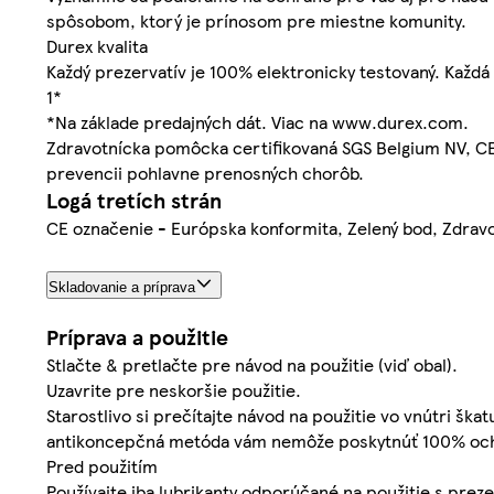
spôsobom, ktorý je prínosom pre miestne komunity.
Durex kvalita
Každý prezervatív je 100% elektronicky testovaný. Každá 
1*
*Na základe predajných dát. Viac na www.durex.com.
Zdravotnícka pomôcka certifikovaná SGS Belgium NV, CE
prevencii pohlavne prenosných chorôb.
Logá tretích strán
CE označenie - Európska konformita, Zelený bod, Zdrav
Skladovanie a príprava
Príprava a použitie
Stlačte & pretlačte pre návod na použitie (viď obal).
Uzavrite pre neskoršie použitie.
Starostlivo si prečítajte návod na použitie vo vnútri ška
antikoncepčná metóda vám nemôže poskytnúť 100% ochr
Pred použitím
Používajte iba lubrikanty odporúčané na použitie s preze