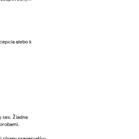
cepcia alebo k
y sex. Žiadna
orobami.
j strany prezervatívu.