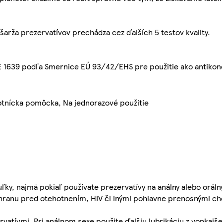
šarža prezervatívov prechádza cez ďalších 5 testov kvality.
 1639 podľa Smernice EÚ 93/42/EHS pre použitie ako antikon
otnícka pomôcka, Na jednorazové použitie
tuľky, najmä pokiaľ používate prezervatívy na análny alebo oráln
anu pred otehotnením, HIV či inými pohlavne prenosnými ch
rvatívmi. Pri análnom sexe použite ďalšiu lubrikáciu z vonkajše