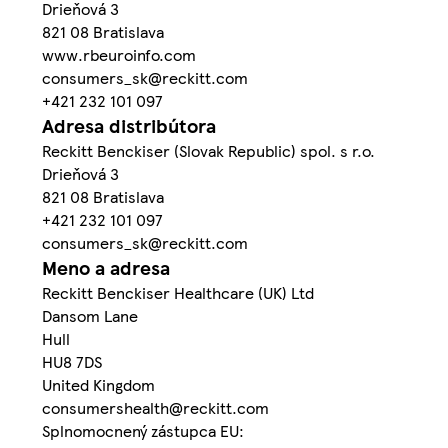
Drieňová 3
821 08 Bratislava
www.rbeuroinfo.com
consumers_sk@reckitt.com
+421 232 101 097
Adresa distribútora
Reckitt Benckiser (Slovak Republic) spol. s r.o.
Drieňová 3
821 08 Bratislava
+421 232 101 097
consumers_sk@reckitt.com
Meno a adresa
Reckitt Benckiser Healthcare (UK) Ltd
Dansom Lane
Hull
HU8 7DS
United Kingdom
consumershealth@reckitt.com
Splnomocnený zástupca EU: