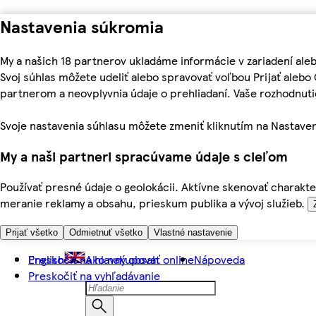
Nastavenia súkromia
My a našich 18 partnerov ukladáme informácie v zariadení ale
Svoj súhlas môžete udeliť alebo spravovať voľbou Prijať aleb
partnerom a neovplyvnia údaje o prehliadaní. Vaše rozhodnu
Svoje nastavenia súhlasu môžete zmeniť kliknutím na Nastaven
My a naši partneri spracúvame údaje s cieľom
Používať presné údaje o geolokácii. Aktívne skenovať charakter
meranie reklamy a obsahu, prieskum publika a vývoj služieb.
Prijať všetko
Odmietnuť všetko
Vlastné nastavenie
Preskočiť na hlavný obsah
English
Ako nakupovať online
Nápoveda
Preskočiť na vyhľadávanie