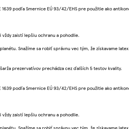
 1639 podľa Smernice EÚ 93/42/EHS pre použitie ako antikon
i vždy zaistí lepšiu ochranu a pohodlie.
planétu. Snažíme sa robiť správnu vec tým, že získavame lat
šarža prezervatívov prechádza cez ďalších 5 testov kvality.
 1639 podľa Smernice EÚ 93/42/EHS pre použitie ako antikon
i vždy zaistí lepšiu ochranu a pohodlie.
planétu. Snažíme sa robiť správnu vec tým, že získavame lat