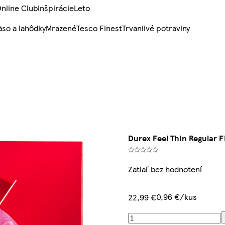
nline Club
Inšpirácie
Leto
so a lahôdky
Mrazené
Tesco Finest
Trvanlivé potraviny
Durex Feel Thin Regular F
Zatiaľ bez hodnotení
0,96 €/kus
22,99 €