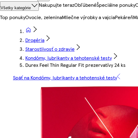
Nakupujte teraz
Obľúbené
Špeciálne ponuky
O
Všetky kategórie
Top ponuky
Ovocie, zelenina
Mliečne výrobky a vajcia
Pekáreň
Mä
Drogéria
Starostlivosť o zdravie
Kondómy, lubrikanty a tehotenské testy
Durex Feel Thin Regular Fit prezervatívy 24 ks
Späť na Kondómy, lubrikanty a tehotenské testy