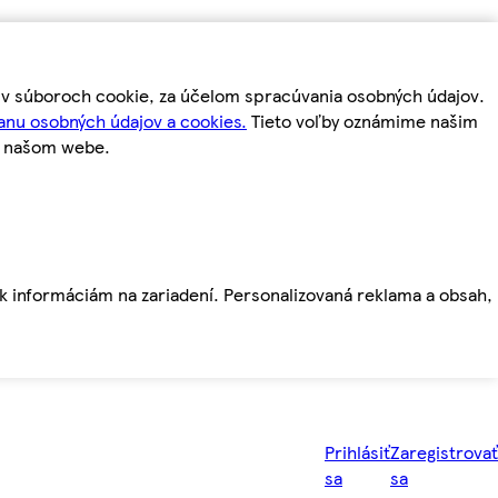
m v súboroch cookie, za účelom spracúvania osobných údajov.
anu osobných údajov a cookies.
Tieto voľby oznámime našim
a našom webe.
ť k informáciám na zariadení. Personalizovaná reklama a obsah,
Prihlásiť
Zaregistrovať
sa
sa