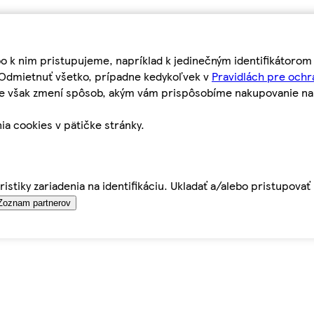
bo k nim pristupujeme, napríklad k jedinečným identifikátoro
o Odmietnuť všetko, prípadne kedykoľvek v
Pravidlách pre ochr
tie však zmení spôsob, akým vám prispôsobíme nakupovanie n
ia cookies v pätičke stránky.
istiky zariadenia na identifikáciu. Ukladať a/alebo pristupova
Zoznam partnerov