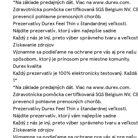
*Na základe predajných dát. Viac na www.durex.com.
Zdravotnícka pomôcka certifikovaná SGS Belgium NV, CE
prevencii pohlavne prenosných chorôb.
Prezervatívy Durex Feel Thin v štandardnej veľkosti.
Nájdite prezervatív, ktorý vám najlepšie sadne
Každý z nás je iný, preto výber správneho tvaru a veľkost
Získavanie zdrojov
Významne sa podieľame na ochrane pre vás aj pre našu 
spôsobom, ktorý je prínosom pre miestne komunity.
Durex kvalita
Každý prezervatív je 100% elektronicky testovaný. Každá 
1*
*Na základe predajných dát. Viac na www.durex.com.
Zdravotnícka pomôcka certifikovaná SGS Belgium NV, CE
prevencii pohlavne prenosných chorôb.
Prezervatívy Durex Feel Thin v štandardnej veľkosti.
Nájdite prezervatív, ktorý vám najlepšie sadne
Každý z nás je iný, preto výber správneho tvaru a veľkost
Získavanie zdrojov
Významne sa podieľame na ochrane pre vás aj pre našu 