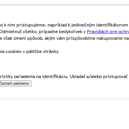
bo k nim pristupujeme, napríklad k jedinečným identifikátoro
o Odmietnuť všetko, prípadne kedykoľvek v
Pravidlách pre ochr
tie však zmení spôsob, akým vám prispôsobíme nakupovanie n
ia cookies v pätičke stránky.
istiky zariadenia na identifikáciu. Ukladať a/alebo pristupova
Zoznam partnerov