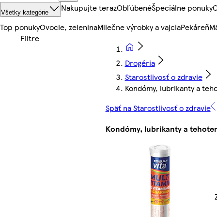
Nakupujte teraz
Obľúbené
Špeciálne ponuky
O
Všetky kategórie
Top ponuky
Ovocie, zelenina
Mliečne výrobky a vajcia
Pekáreň
Mä
Drogéria
Starostlivosť o zdravie
Kondómy, lubrikanty a teh
Späť na Starostlivosť o zdravie
Kondómy, lubrikanty a tehoten