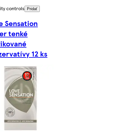
ity controls
Pridať
e Sensation
er tenké
rikované
zervatívy 12 ks