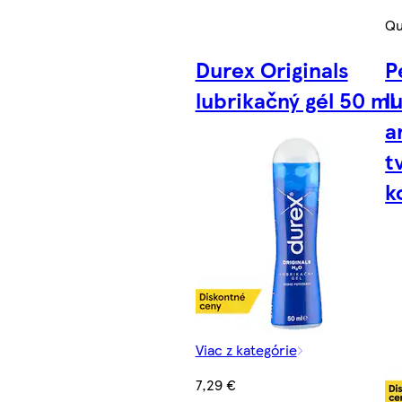
Qu
Durex Originals
P
lubrikačný gél 50 ml
l
a
t
k
Viac z kategórie
7,29 €