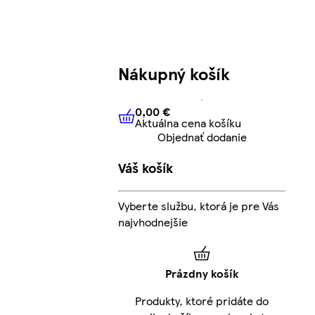
Nákupný košík
0,00 €
Aktuálna cena košíku
0,00 €
Aktuálna cena košíku
Objednať dodanie
Váš košík
Vyberte službu, ktorá je pre Vás
najvhodnejšie
Prázdny košík
Produkty, ktoré pridáte do