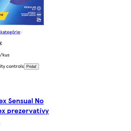
 kategórie
 €
€/kus
ity controls
Pridať
ex Sensual No
ex prezervatívy
s