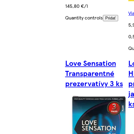
145,80 €/l
Vi
Quantity controls
Pridať
5,
0,
Qu
Love Sensation
L
Transparentné
H
prezervatívy 3 ks
p
j
k