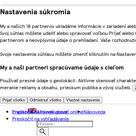
Nastavenia súkromia
My a našich 18 partnerov ukladáme informácie v zariadení ale
Svoj súhlas môžete udeliť alebo spravovať voľbou Prijať aleb
partnerom a neovplyvnia údaje o prehliadaní. Vaše rozhodnu
Svoje nastavenia súhlasu môžete zmeniť kliknutím na Nastaven
My a naši partneri spracúvame údaje s cieľom
Používať presné údaje o geolokácii. Aktívne skenovať charakter
meranie reklamy a obsahu, prieskum publika a vývoj služieb.
Prijať všetko
Odmietnuť všetko
Vlastné nastavenie
Preskočiť na hlavný obsah
English
Ako nakupovať online
Nápoveda
Preskočiť na vyhľadávanie