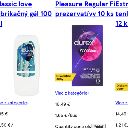
lassic love
Pleasure Regular Fit
Ext
ubrikačný gél 100
prezervatívy 10 ks
ten
l
12 k
Viac z kategórie
ac z kategórie
Viac z
16,49 €
35 €
14,49
1,65 €/kus
,50 €/l
1,21 
Quantity controls
Pridať