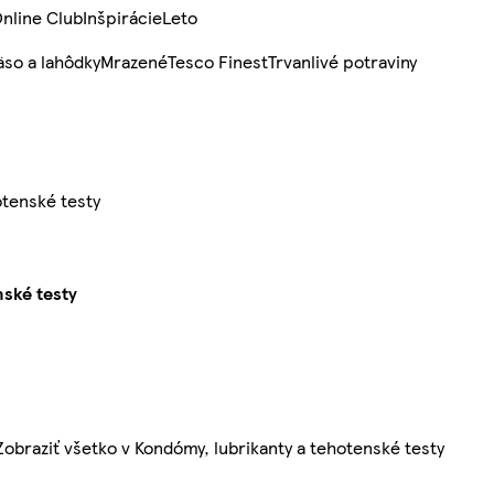
nline Club
Inšpirácie
Leto
so a lahôdky
Mrazené
Tesco Finest
Trvanlivé potraviny
otenské testy
ské testy
Zobraziť všetko v Kondómy, lubrikanty a tehotenské testy