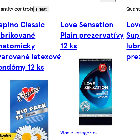
antity controls
Quant
Pridať
epino Classic
Love Sensation
Lov
ubrikované
Plain prezervatívy
Sup
natomicky
12 ks
lub
varované latexové
pre
ondómy 12 ks
Viac z kategórie