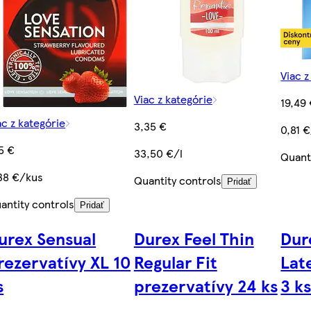
Viac z
Viac z kategórie
19,49
ac z kategórie
3,35 €
0,81 
15 €
33,50 €/l
Quant
38 €/kus
Quantity controls
Pridať
antity controls
Pridať
urex Sensual
Durex Feel Thin
Dur
rezervatívy XL 10
Regular Fit
Lat
s
prezervatívy 24 ks
3 k