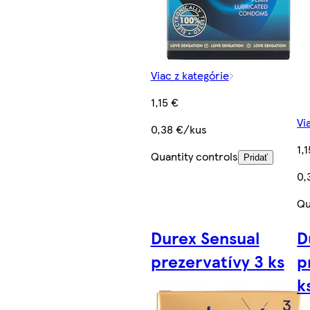
Viac z kategórie
1,15 €
Vi
0,38 €/kus
1,
Quantity controls
Pridať
0,
Qu
Durex Sensual
D
prezervatívy 3 ks
p
k