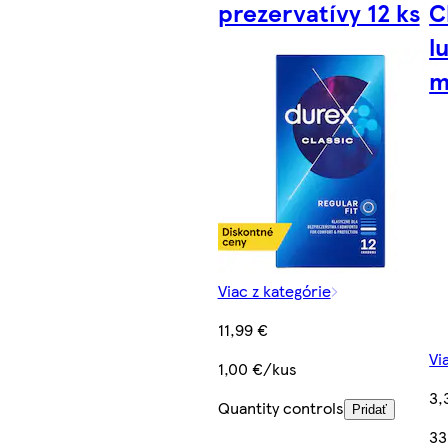
prezervatívy 12 ks
C
l
m
Viac z kategórie
11,99 €
Vi
1,00 €/kus
3,
Quantity controls
Pridať
33