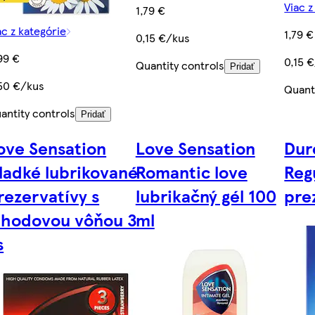
Viac z
1,79 €
ac z kategórie
1,79 €
0,15 €/kus
99 €
0,15 
Quantity controls
Pridať
50 €/kus
Quant
antity controls
Pridať
ove Sensation
Love Sensation
Dur
ladké lubrikované
Romantic love
Regu
rezervatívy s
lubrikačný gél 100
pre
ahodovou vôňou 3
ml
s