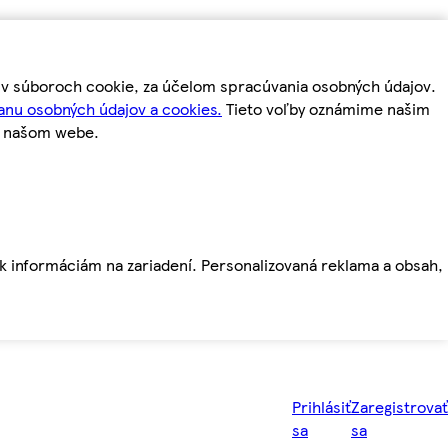
m v súboroch cookie, za účelom spracúvania osobných údajov.
anu osobných údajov a cookies.
Tieto voľby oznámime našim
a našom webe.
ť k informáciám na zariadení. Personalizovaná reklama a obsah,
Prihlásiť
Zaregistrovať
sa
sa