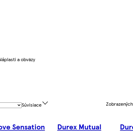
Náplasti a obväzy
Zobrazenýc
Súvisiace
ove Sensation
Durex Mutual
Dur