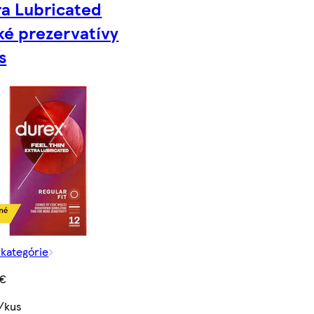
ra Lubricated
ké prezervatívy
s
 kategórie
 €
€/kus