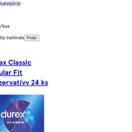
 kategórie
€/kus
ity controls
Pridať
ex Classic
lar Fit
zervatívy 24 ks