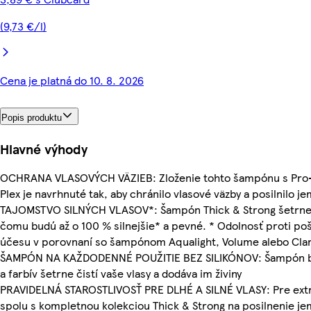
(9,73 €/l)
Cena je platná do 10. 8. 2026
Popis produktu
Hlavné výhody
OCHRANA VLASOVÝCH VÄZIEB: Zloženie tohto šampónu s Pro-V
Plex je navrhnuté tak, aby chránilo vlasové väzby a posilnilo j
TAJOMSTVO SILNÝCH VLASOV*: Šampón Thick & Strong šetrne či
čomu budú až o 100 % silnejšie* a pevné. * Odolnosť proti 
účesu v porovnaní so šampónom Aqualight, Volume alebo Clar
ŠAMPÓN NA KAŽDODENNÉ POUŽITIE BEZ SILIKÓNOV: Šampón bez 
a farbív šetrne čistí vaše vlasy a dodáva im živiny
PRAVIDELNÁ STAROSTLIVOSŤ PRE DLHÉ A SILNÉ VLASY: Pre extra
spolu s kompletnou kolekciou Thick & Strong na posilnenie j