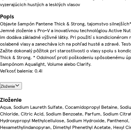
vyzerajúcich hustých a lesklých vlasov
Popis
Objavte šampón Pantene Thick & Strong, tajomstvo silnejších*
Jemné zloženie s Pro-V a inovatívnou technológiou Active Nutri
im dodáva základné výživné látky. Pri použití s kondicionérom
oslabené vlasy a zanecháva ich na pohľad husté a zdravé. Test
Zažite dokonalý pôžitok pri starostlivosti o vlasy spolu s kon
Thick & Strong. * Odolnosť proti poškodeniu spôsobenému úp
šampónom Aqualight, Volume alebo Clarify.
Veľkosť balenia: 0.4l
Zloženie
Zloženie
Aqua, Sodium Laureth Sulfate, Cocamidopropyl Betaine, Sodi
Chloride, Citric Acid, Sodium Benzoate, Parfum, Sodium Citrat
Hydroxypropyl Methylcellulose, Sodium Hydroxide, Panthenol,
Hexamethylindanopyran, Dimethyl Phenethyl Acetate, Hexyl Cin