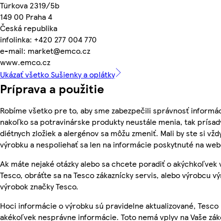
Türkova 2319/5b
149 00 Praha 4
Česká republika
infolinka: +420 277 004 770
e-mail: market@emco.cz
www.emco.cz
Ukázať všetko Sušienky a oplátky
Príprava a použitie
Robíme všetko pre to, aby sme zabezpečili správnosť informác
nakoľko sa potravinárske produkty neustále menia, tak prísady
diétnych zložiek a alergénov sa môžu zmeniť. Mali by ste si vžd
výrobku a nespoliehať sa len na informácie poskytnuté na we
Ak máte nejaké otázky alebo sa chcete poradiť o akýchkoľvek
Tesco, obráťte sa na Tesco zákaznícky servis, alebo výrobcu vý
výrobok značky Tesco.
Hoci informácie o výrobku sú pravidelne aktualizované, Tesc
akékoľvek nesprávne informácie. Toto nemá vplyv na Vaše zá