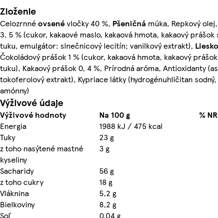
Zloženie
Celozrnné
ovsené
vločky 40 %,
Pšeničná
múka, Repkový olej,
3, 5 % (cukor, kakaové maslo, kakaová hmota, kakaový prášo
tuku, emulgátor: slnečnicový lecitín; vanilkový extrakt),
Liesko
Čokoládový prášok 1 % (cukor, kakaová hmota, kakaový prášo
tuku), Kakaový prášok 0, 4 %, Prírodná aróma, Antioxidanty (a
tokoferolový extrakt), Kypriace látky (hydrogénuhličitan sodný
amónny)
Výživové údaje
Výživové hodnoty
Na 100 g
% NR
Energia
1988 kJ / 475 kcal
Tuky
23 g
z toho nasýtené mastné
3 g
kyseliny
Sacharidy
56 g
z toho cukry
18 g
Vláknina
5,2 g
Bielkoviny
8,2 g
Soľ
0,04 g