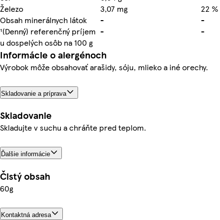
Železo
3,07 mg
22 %
Obsah minerálnych látok
-
-
¹(Denný) referenčný príjem
-
-
u dospelých osôb na 100 g
Informácie o alergénoch
Výrobok môže obsahovať arašidy, sóju, mlieko a iné orechy.
Skladovanie a príprava
Skladovanie
Skladujte v suchu a chráňte pred teplom.
Ďalšie informácie
Čistý obsah
60g
Kontaktná adresa