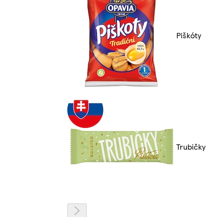
Piškóty
Trubičky