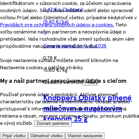
identifikátorom v súboroch cookie, za účelom spracúvania
0,47 € s Clubcard
osobných údajov. Svoj súhlas môžete udeliť alebo spravovať
voľbou Prijať alebo Odmietnuť všetko, prípadne kedykoľvek v
(9,40 €/kg)
Pravidlách pre ochranu osobných údajov a cookies.
Tieto
voľby oznámime našim partnerom a neovplyvnia údaje o
prehliadaní. Vaše rozhodnutie však zmení spôsob, akým vám
Cena je platná do 11. 8. 2026
prispôsobíme nakupovanie na našom webe.
0,78 €
Svoje nastavenia súhlasu môžete zmeniť kliknutím na
Nastavenia cookies v pätičke stránky.
15,60 €/kg
My a naši partneri spracúvame údaje s cieľom
Quantity controls
Pridať
Používať presné údaje o geolokácii. Aktívne skenovať
Knoppers Oblátky plnené
charakteristiky zariadenia na identifikáciu. Ukladať a/alebo
mliečnym a nugátovým
pristupovať k informáciám na zariadení. Personalizovaná
reklama a obsah, meranie reklamy a obsahu, prieskum publika
krémom 25 g
a vývoj služieb.
Zoznam partnerov
Prijať všetko
Odmietnuť všetko
Vlastné nastavenie