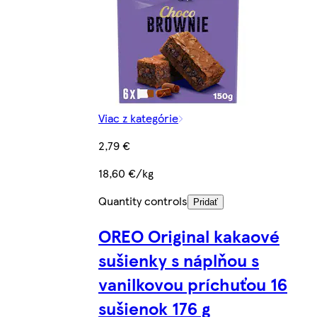
Viac z kategórie
2,79 €
18,60 €/kg
Quantity controls
Pridať
OREO Original kakaové
sušienky s náplňou s
vanilkovou príchuťou 16
sušienok 176 g