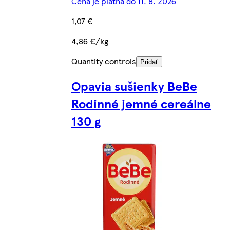
Cena je platná do 11. 8. 2026
1,07 €
4,86 €/kg
Quantity controls
Pridať
Opavia sušienky BeBe
Rodinné jemné cereálne
130 g