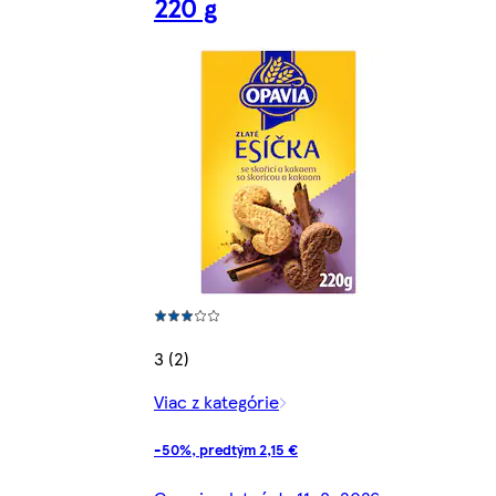
220 g
3 (2)
Viac z kategórie
-50%, predtým 2,15 €