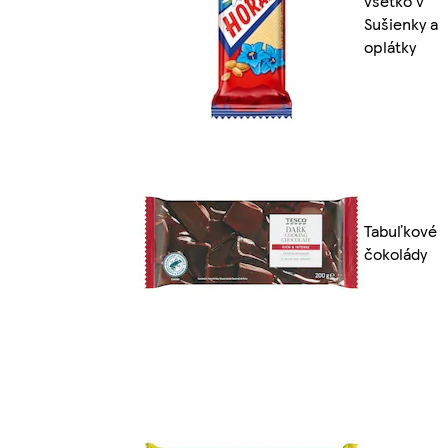
všetko v
Sušienky a
oplátky
Tabuľkové
čokolády