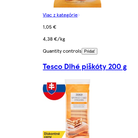
Viac z kategórie
1,05 €
4,38 €/kg
Quantity controls
Pridať
Tesco Dlhé piškóty 200 g