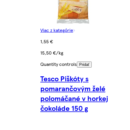
Viac z kategórie
1,55 €
15,50 €/kg
Quantity controls
Pridať
Tesco Piškóty s
pomarančovým želé
polomáčané v horkej
čokoláde 150 g