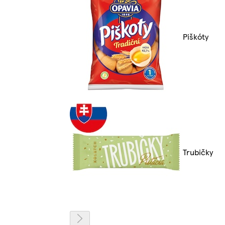
Piškóty
Trubičky