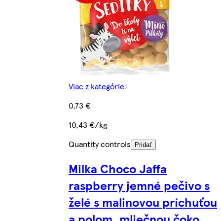
Viac z kategórie
0,73 €
10,43 €/kg
Quantity controls
Pridať
Milka Choco Jaffa
raspberry jemné pečivo s
želé s malinovou príchuťou
a polom. mliečnou čoko.