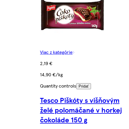
Viac z kategórie
2,19 €
14,90 €/kg
Quantity controls
Pridať
Tesco Piškóty s višňovým
želé polomáčané v horkej
čokoláde 150 g