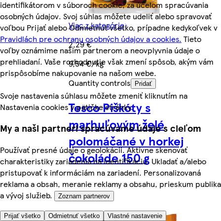
identifikátorom v súboroch cookie, za účelom spracúvania
osobných údajov. Svoj súhlas môžete udeliť alebo spravovať
Viac z kategórie
voľbou Prijať alebo Odmietnuť všetko, prípadne kedykoľvek v
Pravidlách pre ochranu osobných údajov a cookies.
Tieto
2,29 €
voľby oznámime našim partnerom a neovplyvnia údaje o
prehliadaní. Vaše rozhodnutie však zmení spôsob, akým vám
9,54 €/kg
prispôsobíme nakupovanie na našom webe.
Quantity controls
Pridať
Svoje nastavenia súhlasu môžete zmeniť kliknutím na
Tesco Piškóty s
Nastavenia cookies v pätičke stránky.
marhuľovým želé
My a naši partneri spracúvame údaje s cieľom
polomáčané v horkej
Používať presné údaje o geolokácii. Aktívne skenovať
čokoláde 150 g
charakteristiky zariadenia na identifikáciu. Ukladať a/alebo
pristupovať k informáciám na zariadení. Personalizovaná
reklama a obsah, meranie reklamy a obsahu, prieskum publika
a vývoj služieb.
Zoznam partnerov
Prijať všetko
Odmietnuť všetko
Vlastné nastavenie