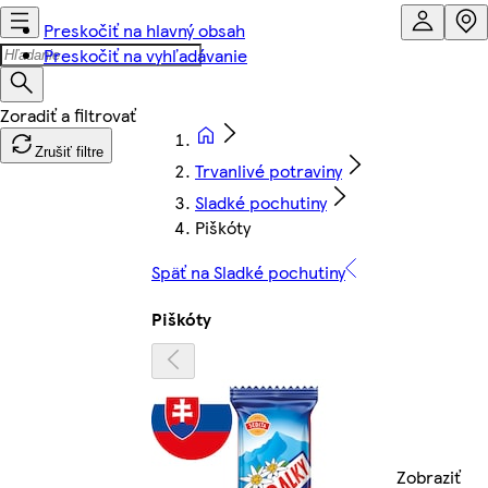
Preskočiť na hlavný obsah
Preskočiť na vyhľadávanie
Zrušiť filtre
Trvanlivé potraviny
Sladké pochutiny
Piškóty
Späť na Sladké pochutiny
Piškóty
Zobraziť