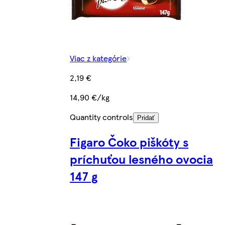
Viac z kategórie
2,19 €
14,90 €/kg
Quantity controls
Pridať
Figaro Čoko piškóty s
príchuťou lesného ovocia
147 g