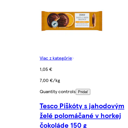
Viac z kategórie
1,05 €
7,00 €/kg
Quantity controls
Pridať
Tesco Piškóty s jahodovým
želé polomáčané v horkej
čokoláde 150 g