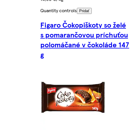
Quantity controls
Pridať
Figaro Čokopiškoty so želé
s pomarančovou príchuťou
polomáčané v čokoláde 147
g