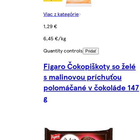
Viac z kategórie
1,29 €
6,45 €/kg
Quantity controls
Pridať
Figaro Čokopiškoty so želé
s malinovou príchuťou
polomáčané v čokoláde 147
g