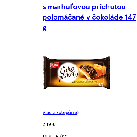
s marhuľovou príchuťou
polomáčané v čokoláde 147
g
Viac z kategórie
2,19 €
14,90 €/kg