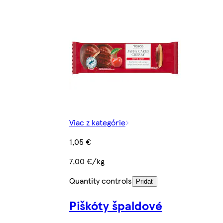
Viac z kategórie
1,05 €
7,00 €/kg
Quantity controls
Pridať
Piškóty špaldové