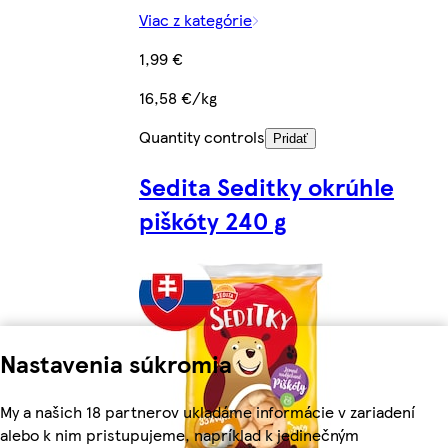
Viac z kategórie
1,99 €
16,58 €/kg
Quantity controls
Pridať
Sedita Seditky okrúhle
piškóty 240 g
Nastavenia súkromia
My a našich 18 partnerov ukladáme informácie v zariadení
alebo k nim pristupujeme, napríklad k jedinečným