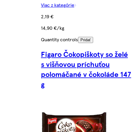
Viac z kategórie
2,19 €
14,90 €/kg
Quantity controls
Pridať
Figaro Čokopiškoty so želé
s višňovou príchuťou
polomáčané v čokoláde 147
g