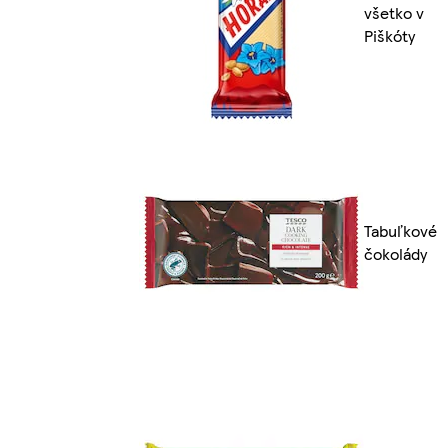
všetko v
Piškóty
Tabuľkové
čokolády