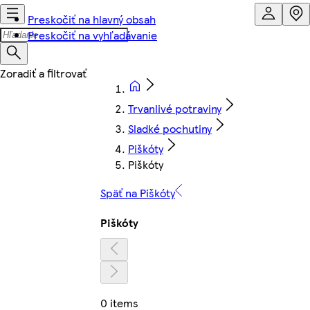
Preskočiť na hlavný obsah
Preskočiť na vyhľadávanie
Trvanlivé potraviny
Sladké pochutiny
Piškóty
Piškóty
Späť na Piškóty
Piškóty
0 items