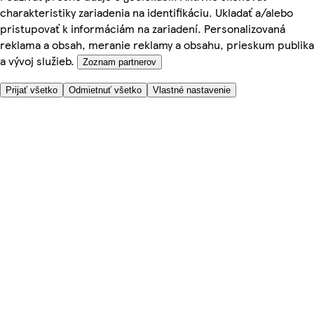
charakteristiky zariadenia na identifikáciu. Ukladať a/alebo
pristupovať k informáciám na zariadení. Personalizovaná
reklama a obsah, meranie reklamy a obsahu, prieskum publika
a vývoj služieb.
Zoznam partnerov
Prijať všetko
Odmietnuť všetko
Vlastné nastavenie
Potrebujete pomoc?
Cena doručenia
Bezpečnosť pri nákupe
Všeobecné obchodné podmienky
Ochrana súkromia
O nás