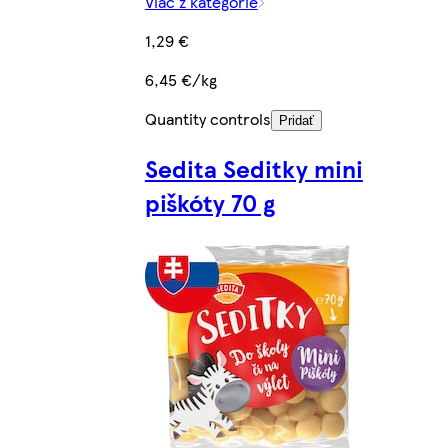
Viac z kategórie
1,29 €
6,45 €/kg
Quantity controls
Pridať
Sedita Seditky mini
piškóty 70 g