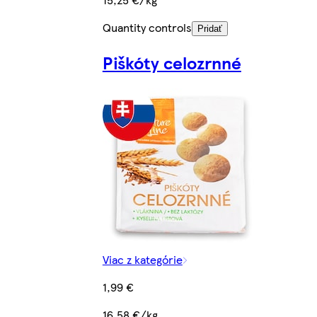
Quantity controls
Pridať
Piškóty celozrnné
Viac z kategórie
1,99 €
16,58 €/kg