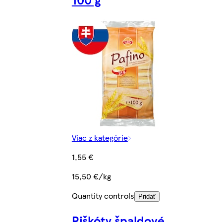
Viac z kategórie
1,55 €
15,50 €/kg
Quantity controls
Pridať
Piškóty špaldové