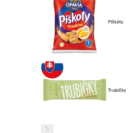
Piškóty
Trubičky