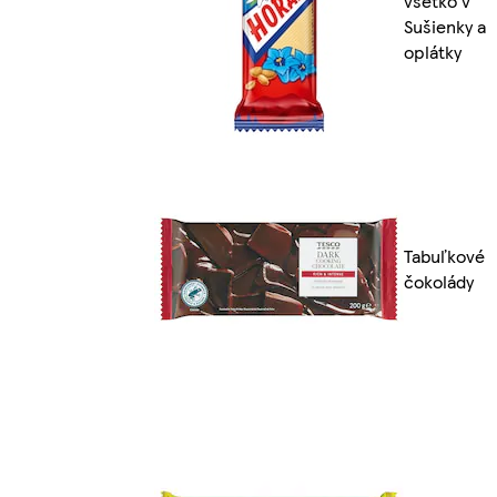
všetko v
Sušienky a
oplátky
Tabuľkové
čokolády