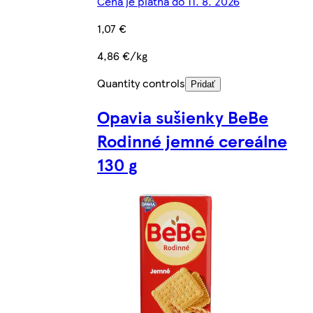
Cena je platná do 11. 8. 2026
1,07 €
4,86 €/kg
Quantity controls
Pridať
Opavia sušienky BeBe
Rodinné jemné cereálne
130 g