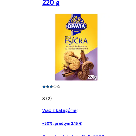
220 g
3 (2)
Viac z kategórie
-50%, predtým 2,15 €