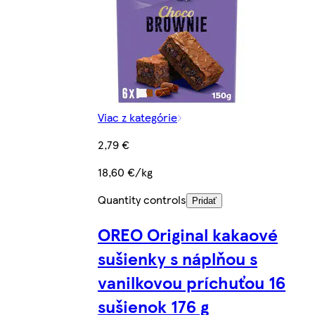
Viac z kategórie
2,79 €
18,60 €/kg
Quantity controls
Pridať
OREO Original kakaové
sušienky s náplňou s
vanilkovou príchuťou 16
sušienok 176 g