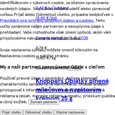
identifikátorom v súboroch cookie, za účelom spracúvania
0,47 € s Clubcard
osobných údajov. Svoj súhlas môžete udeliť alebo spravovať
voľbou Prijať alebo Odmietnuť všetko, prípadne kedykoľvek v
(9,40 €/kg)
Pravidlách pre ochranu osobných údajov a cookies.
Tieto
voľby oznámime našim partnerom a neovplyvnia údaje o
prehliadaní. Vaše rozhodnutie však zmení spôsob, akým vám
Cena je platná do 11. 8. 2026
prispôsobíme nakupovanie na našom webe.
0,78 €
Svoje nastavenia súhlasu môžete zmeniť kliknutím na
Nastavenia cookies v pätičke stránky.
15,60 €/kg
My a naši partneri spracúvame údaje s cieľom
Quantity controls
Pridať
Používať presné údaje o geolokácii. Aktívne skenovať
Knoppers Oblátky plnené
charakteristiky zariadenia na identifikáciu. Ukladať a/alebo
mliečnym a nugátovým
pristupovať k informáciám na zariadení. Personalizovaná
reklama a obsah, meranie reklamy a obsahu, prieskum publika
krémom 25 g
a vývoj služieb.
Zoznam partnerov
Prijať všetko
Odmietnuť všetko
Vlastné nastavenie