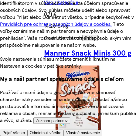
Viac z kategórie
identifikátorom v súboroch cookie, za účelom spracúvania
osobných údajov. Svoj súhlas môžete udeliť alebo spravovať
0,71 €
voľbou Prijať alebo Odmietnuť všetko, prípadne kedykoľvek v
Pravidlách pre ochranu osobných údajov a cookies.
Tieto
14,20 €/kg
voľby oznámime našim partnerom a neovplyvnia údaje o
Quantity controls
prehliadaní. Vaše rozhodnutie však zmení spôsob, akým vám
Pridať
prispôsobíme nakupovanie na našom webe.
Manner Snack Minis 300 g
Svoje nastavenia súhlasu môžete zmeniť kliknutím na
Nastavenia cookies v pätičke stránky.
My a naši partneri spracúvame údaje s cieľom
Používať presné údaje o geolokácii. Aktívne skenovať
charakteristiky zariadenia na identifikáciu. Ukladať a/alebo
pristupovať k informáciám na zariadení. Personalizovaná
reklama a obsah, meranie reklamy a obsahu, prieskum publika
a vývoj služieb.
Zoznam partnerov
Prijať všetko
Odmietnuť všetko
Vlastné nastavenie