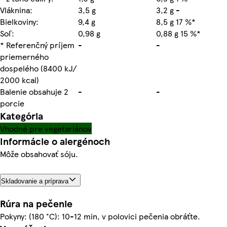
Vláknina:
3,5 g
3,2 g -
Bielkoviny:
9,4 g
8,5 g 17 %*
Soľ:
0,98 g
0,88 g 15 %*
* Referenčný príjem
-
-
priemerného
dospelého (8400 kJ/
2000 kcal)
Balenie obsahuje 2
-
-
porcie
Kategória
Vhodné pre vegetariánov
Informácie o alergénoch
Môže obsahovať sóju.
Skladovanie a príprava
Rúra na pečenie
Pokyny: (180 °C): 10-12 min, v polovici pečenia obráťte.