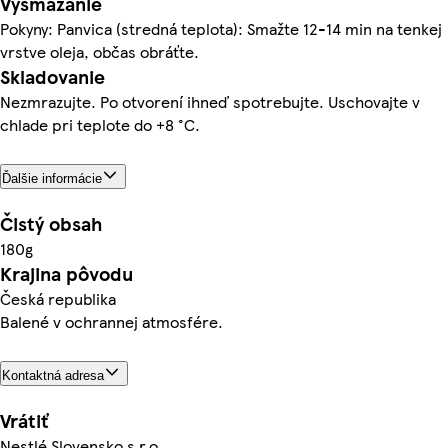
Vysmážanie
Pokyny: Panvica (stredná teplota): Smažte 12-14 min na tenkej
vrstve oleja, občas obráťte.
Skladovanie
Nezmrazujte. Po otvorení ihneď spotrebujte. Uschovajte v
chlade pri teplote do +8 °C.
Ďalšie informácie
Čistý obsah
180g
Krajina pôvodu
Česká republika
Balené v ochrannej atmosfére.
Kontaktná adresa
Vrátiť
Nestlé Slovensko s.r.o.