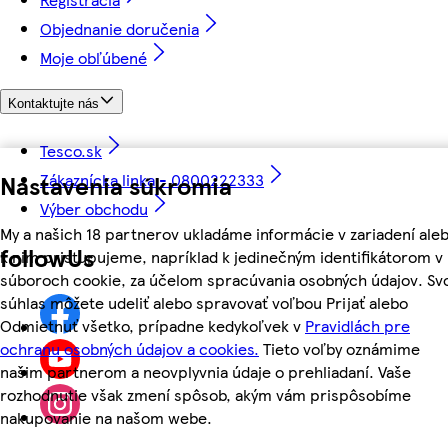
Objednanie doručenia
Moje obľúbené
Kontaktujte nás
Tesco.sk
Nastavenia súkromia
Zákaznícka linka - 0800222333
Výber obchodu
My a našich 18 partnerov ukladáme informácie v zariadení ale
followUs
k nim pristupujeme, napríklad k jedinečným identifikátorom v
súboroch cookie, za účelom spracúvania osobných údajov. Sv
súhlas môžete udeliť alebo spravovať voľbou Prijať alebo
Odmietnuť všetko, prípadne kedykoľvek v
Pravidlách pre
ochranu osobných údajov a cookies.
Tieto voľby oznámime
našim partnerom a neovplyvnia údaje o prehliadaní. Vaše
rozhodnutie však zmení spôsob, akým vám prispôsobíme
nakupovanie na našom webe.