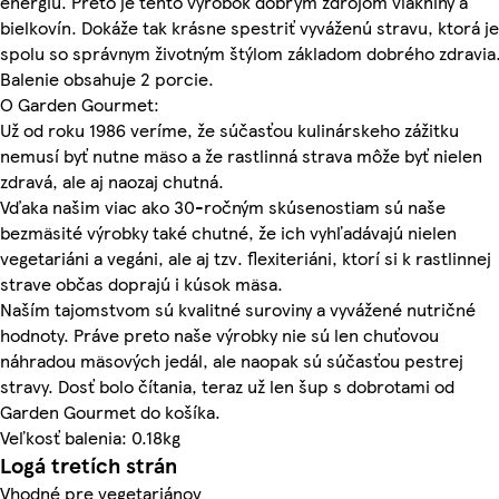
energiu. Preto je tento výrobok dobrým zdrojom vlákniny a
bielkovín. Dokáže tak krásne spestriť vyváženú stravu, ktorá je
spolu so správnym životným štýlom základom dobrého zdravia
Balenie obsahuje 2 porcie.
O Garden Gourmet:
Už od roku 1986 veríme, že súčasťou kulinárskeho zážitku
nemusí byť nutne mäso a že rastlinná strava môže byť nielen
zdravá, ale aj naozaj chutná.
Vďaka našim viac ako 30-ročným skúsenostiam sú naše
bezmäsité výrobky také chutné, že ich vyhľadávajú nielen
vegetariáni a vegáni, ale aj tzv. flexiteriáni, ktorí si k rastlinnej
strave občas doprajú i kúsok mäsa.
Naším tajomstvom sú kvalitné suroviny a vyvážené nutričné
hodnoty. Práve preto naše výrobky nie sú len chuťovou
náhradou mäsových jedál, ale naopak sú súčasťou pestrej
stravy. Dosť bolo čítania, teraz už len šup s dobrotami od
Garden Gourmet do košíka.
Veľkosť balenia: 0.18kg
Logá tretích strán
Vhodné pre vegetariánov