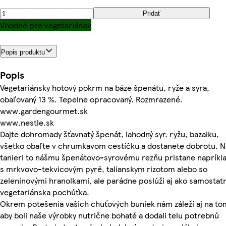
Pridať
Vhodné pre vegetariánov
Popis produktu
Popis
Vegetariánsky hotový pokrm na báze špenátu, ryže a syra,
obaľovaný 13 %. Tepelne opracovaný. Rozmrazené.
www.gardengourmet.sk
www.nestle.sk
Dajte dohromady šťavnatý špenát, lahodný syr, ryžu, bazalku,
všetko obaľte v chrumkavom cestíčku a dostanete dobrotu. N
tanieri to nášmu špenátovo-syrovému rezňu pristane napríkl
s mrkvovo-tekvicovým pyré, talianskym rizotom alebo so
zeleninovými hranolkami, ale parádne poslúži aj ako samostat
vegetariánska pochúťka.
Okrem potešenia vašich chuťových buniek nám záleží aj na to
aby boli naše výrobky nutrične bohaté a dodali telu potrebnú