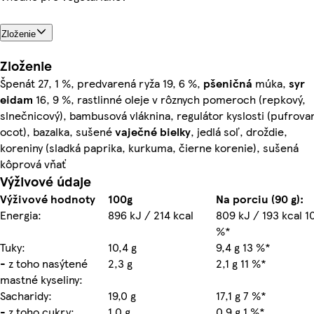
Zloženie
Zloženie
Špenát 27, 1 %, predvarená ryža 19, 6 %,
pšeničná
múka,
syr
eidam
16, 9 %, rastlinné oleje v rôznych pomeroch (repkový,
slnečnicový), bambusová vláknina, regulátor kyslosti (pufrova
ocot), bazalka, sušené
vaječné
bielky
, jedlá soľ, droždie,
koreniny (sladká paprika, kurkuma, čierne korenie), sušená
kôprová vňať
Výživové údaje
Výživové hodnoty
100g
Na porciu (90 g):
Energia:
896 kJ / 214 kcal
809 kJ / 193 kcal 1
%*
Tuky:
10,4 g
9,4 g 13 %*
- z toho nasýtené
2,3 g
2,1 g 11 %*
mastné kyseliny:
Sacharidy:
19,0 g
17,1 g 7 %*
- z toho cukry:
1,0 g
0,9 g 1 %*