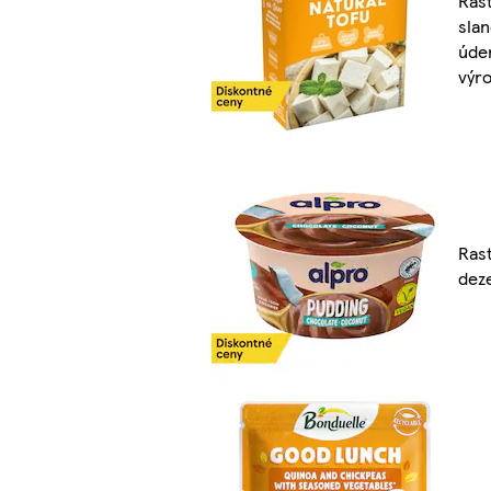
Rast
slan
úde
výr
Rast
dez