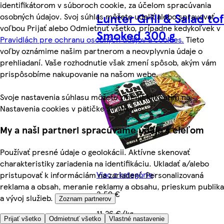
identifikátorom v súboroch cookie, za účelom spracúvania
Lunter Grill & Salad to
osobných údajov. Svoj súhlas môžete udeliť alebo spravovať
voľbou Prijať alebo Odmietnuť všetko, prípadne kedykoľvek v
Smoked 300 g
Pravidlách pre ochranu osobných údajov a cookies.
Tieto
voľby oznámime našim partnerom a neovplyvnia údaje o
prehliadaní. Vaše rozhodnutie však zmení spôsob, akým vám
prispôsobíme nakupovanie na našom webe.
Svoje nastavenia súhlasu môžete zmeniť kliknutím na
Nastavenia cookies v pätičke stránky.
My a naši partneri spracúvame údaje s cieľom
Používať presné údaje o geolokácii. Aktívne skenovať
charakteristiky zariadenia na identifikáciu. Ukladať a/alebo
Viac z kategórie
pristupovať k informáciám na zariadení. Personalizovaná
reklama a obsah, meranie reklamy a obsahu, prieskum publika
2,59 €
a vývoj služieb.
Zoznam partnerov
11,26 €/kg
Prijať všetko
Odmietnuť všetko
Vlastné nastavenie