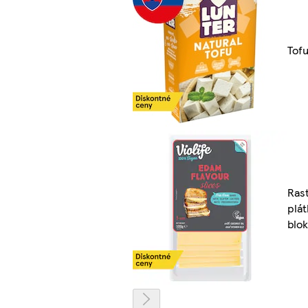
Tof
Rast
plát
blok