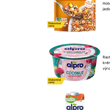
Hot
jedl
Rast
kré
výr