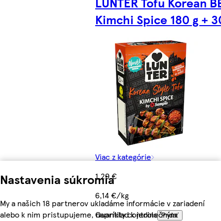
LUNTER Tofu Korean B
Kimchi Spice 180 g + 3
Viac z kategórie
1,29 €
Nastavenia súkromia
6,14 €/kg
My a našich 18 partnerov ukladáme informácie v zariadení
alebo k nim pristupujeme, napríklad k jedinečným
Quantity controls
Pridať