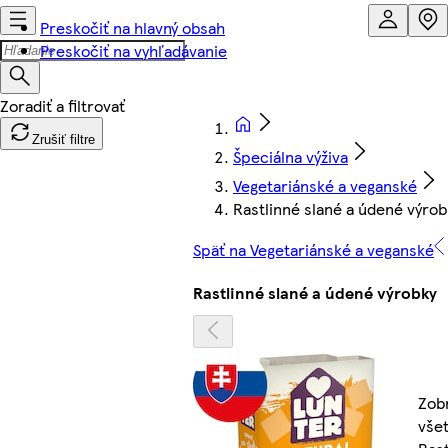
Preskočiť na hlavný obsah
Preskočiť na vyhľadávanie
Zrušiť filtre
Špeciálna výživa
Vegetariánské a veganské
Rastlinné slané a údené výrob
Späť na Vegetariánské a veganské
Rastlinné slané a údené výrobky
Zobr
všet