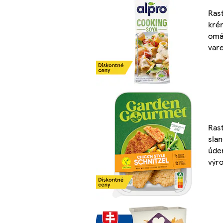
Rast
kré
omá
var
Rast
slan
úde
výr