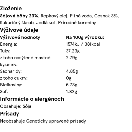
Zloženie
Sójové bôby
23%
, Repkový olej, Pitná voda, Cesnak 3%,
Kukuričný škrob, Jedlá soľ, Prírodné koreniny
Výživové údaje
Výživové hodnoty
Na 100g výrobku:
Energia:
1574kJ / 381kcal
Tuky:
37.23g
z toho nasýtené mastné
2.79g
kyseliny:
Sacharidy:
4.85g
z toho cukry:
0g
Bielkoviny:
6.73g
Soľ:
1.82g
Informácie o alergénoch
Obsahuje: Sója
Prísady
Neobsahuje Geneticky upravené prísady