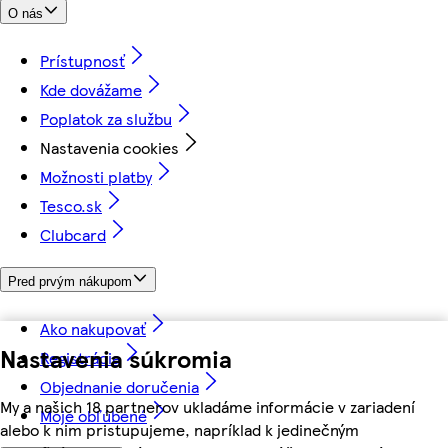
O nás
Prístupnosť
Kde dovážame
Poplatok za službu
Nastavenia cookies
Možnosti platby
Tesco.sk
Clubcard
Pred prvým nákupom
Ako nakupovať
Nastavenia súkromia
Registrácia
Objednanie doručenia
My a našich 18 partnerov ukladáme informácie v zariadení
Moje obľúbené
alebo k nim pristupujeme, napríklad k jedinečným