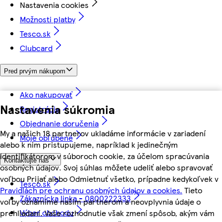
Nastavenia cookies
Možnosti platby
Tesco.sk
Clubcard
Pred prvým nákupom
Ako nakupovať
Nastavenia súkromia
Registrácia
Objednanie doručenia
My a našich 18 partnerov ukladáme informácie v zariadení
Moje obľúbené
alebo k nim pristupujeme, napríklad k jedinečným
identifikátorom v súboroch cookie, za účelom spracúvania
Kontaktujte nás
osobných údajov. Svoj súhlas môžete udeliť alebo spravovať
voľbou Prijať alebo Odmietnuť všetko, prípadne kedykoľvek v
Tesco.sk
Pravidlách pre ochranu osobných údajov a cookies.
Tieto
Zákaznícka linka - 0800222333
voľby oznámime našim partnerom a neovplyvnia údaje o
Výber obchodu
prehliadaní. Vaše rozhodnutie však zmení spôsob, akým vám