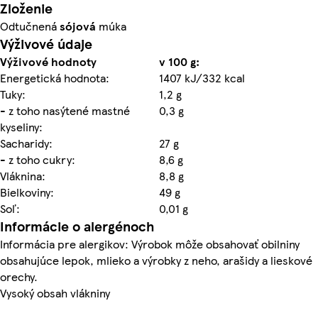
Zloženie
Odtučnená
sójová
múka
Výživové údaje
Výživové hodnoty
v 100 g:
Energetická hodnota:
1407 kJ/332 kcal
Tuky:
1,2 g
- z toho nasýtené mastné
0,3 g
kyseliny:
Sacharidy:
27 g
- z toho cukry:
8,6 g
Vláknina:
8,8 g
Bielkoviny:
49 g
Soľ:
0,01 g
Informácie o alergénoch
Informácia pre alergikov: Výrobok môže obsahovať obilniny
obsahujúce lepok, mlieko a výrobky z neho, arašidy a lieskové
orechy.
Vysoký obsah vlákniny