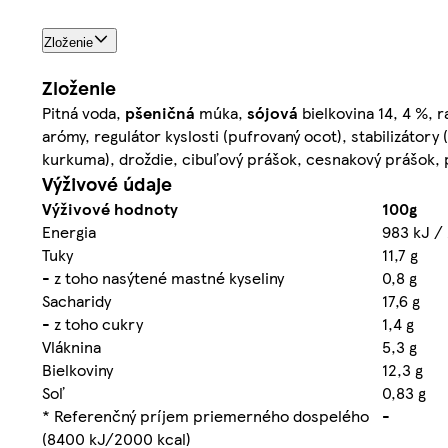
Zloženie
Zloženie
Pitná voda,
pšeničná
múka,
sójová
bielkovina 14, 4 %, 
arómy, regulátor kyslosti (pufrovaný ocot), stabilizátory
kurkuma), droždie, cibuľový prášok, cesnakový prášok, 
Výživové údaje
Výživové hodnoty
100g
Energia
983 kJ /
Tuky
11,7 g
- z toho nasýtené mastné kyseliny
0,8 g
Sacharidy
17,6 g
- z toho cukry
1,4 g
Vláknina
5,3 g
Bielkoviny
12,3 g
Soľ
0,83 g
* Referenčný príjem priemerného dospelého
-
(8400 kJ/2000 kcal)