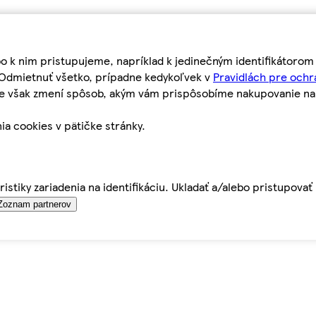
bo k nim pristupujeme, napríklad k jedinečným identifikátoro
o Odmietnuť všetko, prípadne kedykoľvek v
Pravidlách pre ochr
tie však zmení spôsob, akým vám prispôsobíme nakupovanie n
ia cookies v pätičke stránky.
istiky zariadenia na identifikáciu. Ukladať a/alebo pristupova
Zoznam partnerov