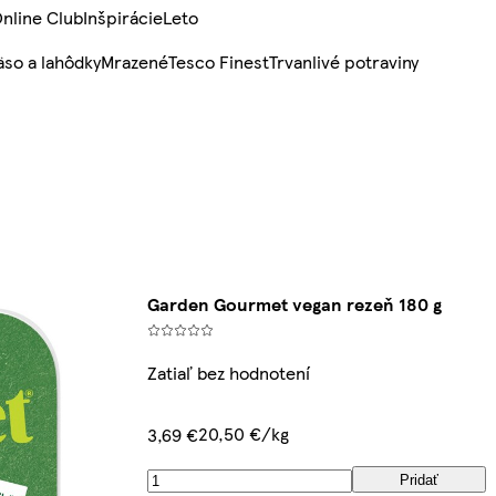
nline Club
Inšpirácie
Leto
so a lahôdky
Mrazené
Tesco Finest
Trvanlivé potraviny
Garden Gourmet vegan rezeň 180 g
Zatiaľ bez hodnotení
20,50 €/kg
3,69 €
Pridať