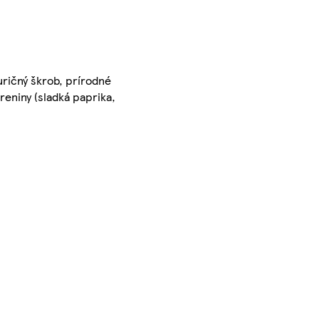
uričný škrob, prírodné
oreniny (sladká paprika,