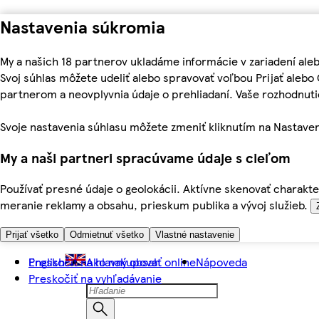
Nastavenia súkromia
My a našich 18 partnerov ukladáme informácie v zariadení ale
Svoj súhlas môžete udeliť alebo spravovať voľbou Prijať aleb
partnerom a neovplyvnia údaje o prehliadaní. Vaše rozhodnu
Svoje nastavenia súhlasu môžete zmeniť kliknutím na Nastaven
My a naši partneri spracúvame údaje s cieľom
Používať presné údaje o geolokácii. Aktívne skenovať charakter
meranie reklamy a obsahu, prieskum publika a vývoj služieb.
Prijať všetko
Odmietnuť všetko
Vlastné nastavenie
Preskočiť na hlavný obsah
English
Ako nakupovať online
Nápoveda
Preskočiť na vyhľadávanie