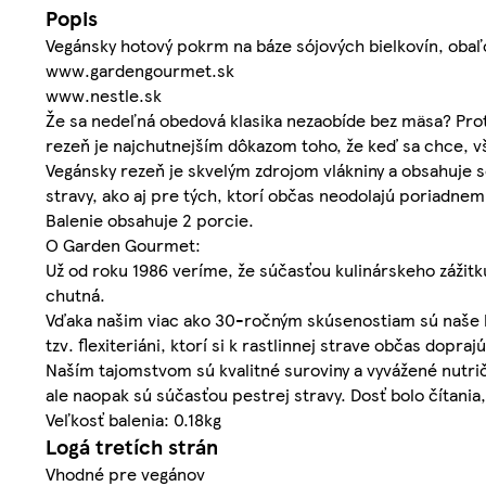
Popis
Vegánsky hotový pokrm na báze sójových bielkovín, oba
www.gardengourmet.sk
www.nestle.sk
Že sa nedeľná obedová klasika nezaobíde bez mäsa? Prot
rezeň je najchutnejším dôkazom toho, že keď sa chce, vše
Vegánsky rezeň je skvelým zdrojom vlákniny a obsahuje s
stravy, ako aj pre tých, ktorí občas neodolajú poriadn
Balenie obsahuje 2 porcie.
O Garden Gourmet:
Už od roku 1986 veríme, že súčasťou kulinárskeho zážitku
chutná.
Vďaka našim viac ako 30-ročným skúsenostiam sú naše bez
tzv. flexiteriáni, ktorí si k rastlinnej strave občas dopraj
Naším tajomstvom sú kvalitné suroviny a vyvážené nutri
ale naopak sú súčasťou pestrej stravy. Dosť bolo čítani
Veľkosť balenia: 0.18kg
Logá tretích strán
Vhodné pre vegánov