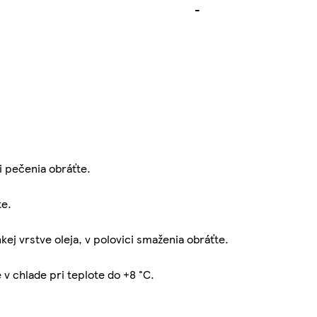
-
i pečenia obráťte.
te.
kej vrstve oleja, v polovici smaženia obráťte.
v chlade pri teplote do +8 °C.