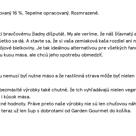
ľovaný 16 %. Tepelne opracovaný. Rozmrazené.
i bravčovému žiadny dišputát. My ale veríme, že náš šťavnatý
tko sa dá. A stavte sa, že si vaša zemiaková kaša rozdiel ani
ójové bielkoviny. Je tak ideálnou alternatívou pre všetkých fa
emu kusu mäsa, ale chcú jeho spotrebu obmedziť.
 nemusí byť nutne mäso a že rastlinná strava môže byť nielen z
mäsité výrobky také chutné, že ich vyhľadávajú nielen vegetar
ú i kúsok mäsa.
čné hodnoty. Práve preto naše výrobky nie sú len chuťovou ná
a, teraz už len šup s dobrotami od Garden Gourmet do košíka.