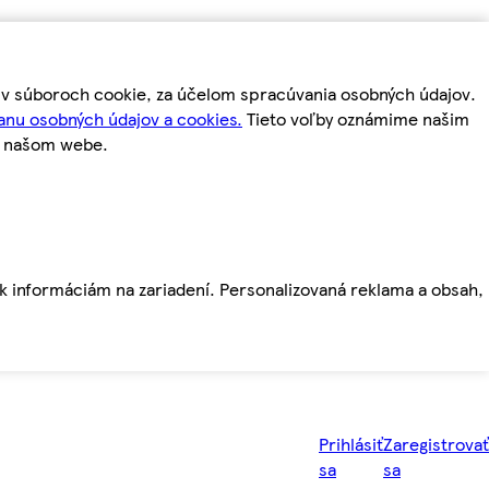
m v súboroch cookie, za účelom spracúvania osobných údajov.
anu osobných údajov a cookies.
Tieto voľby oznámime našim
a našom webe.
ť k informáciám na zariadení. Personalizovaná reklama a obsah,
Prihlásiť
Zaregistrovať
sa
sa