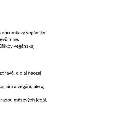
 a chrumkavý vegánsky
 nevšimne.
núšikov vegánskej
dravá, ale aj naozaj
iáni a vegáni, ale aj
hradou mäsových jedál,