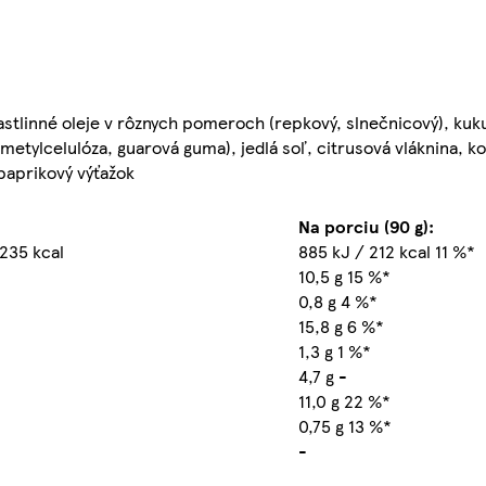
rastlinné oleje v rôznych pomeroch (repkový, slnečnicový), kuk
 (metylcelulóza, guarová guma), jedlá soľ, citrusová vláknina, k
paprikový výťažok
Na porciu (90 g):
 235 kcal
885 kJ / 212 kcal 11 %*
10,5 g 15 %*
0,8 g 4 %*
15,8 g 6 %*
1,3 g 1 %*
4,7 g -
11,0 g 22 %*
0,75 g 13 %*
-