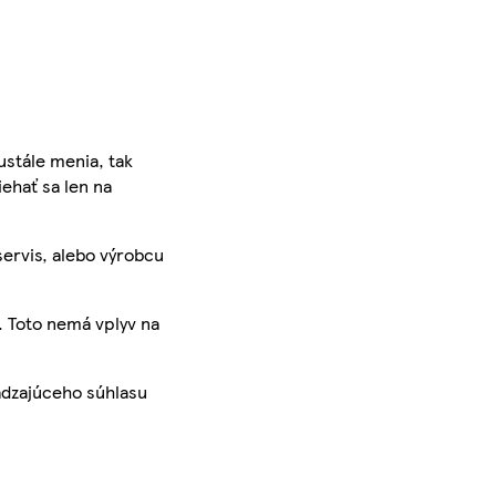
ustále menia, tak
iehať sa len na
servis, alebo výrobcu
. Toto nemá vplyv na
ádzajúceho súhlasu