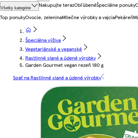
Nakupujte teraz
Obľúbené
Špeciálne ponuky
O
Všetky kategórie
Top ponuky
Ovocie, zelenina
Mliečne výrobky a vajcia
Pekáreň
Mä
Špeciálna výživa
Vegetariánské a veganské
Rastlinné slané a údené výrobky
Garden Gourmet vegan rezeň 180 g
Späť na Rastlinné slané a údené výrobky