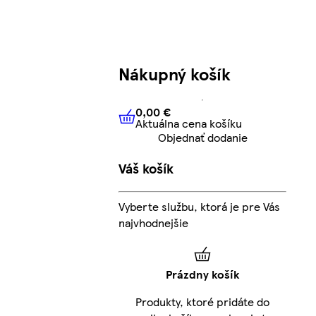
Nákupný košík
0,00 €
Aktuálna cena košíku
0,00 €
Aktuálna cena košíku
Objednať dodanie
Váš košík
Vyberte službu, ktorá je pre Vás
najvhodnejšie
Prázdny košík
Produkty, ktoré pridáte do