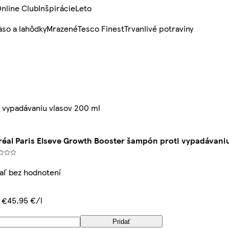
nline Club
Inšpirácie
Leto
so a lahôdky
Mrazené
Tesco Finest
Trvanlivé potraviny
 vypadávaniu vlasov 200 ml
réal Paris Elseve Growth Booster šampón proti vypadávani
iaľ bez hodnotení
45,95 €/l
9 €
Pridať