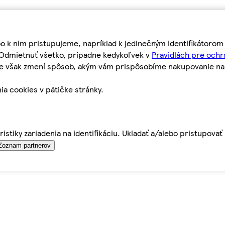
bo k nim pristupujeme, napríklad k jedinečným identifikátoro
o Odmietnuť všetko, prípadne kedykoľvek v
Pravidlách pre ochr
tie však zmení spôsob, akým vám prispôsobíme nakupovanie n
ia cookies v pätičke stránky.
istiky zariadenia na identifikáciu. Ukladať a/alebo pristupova
Zoznam partnerov