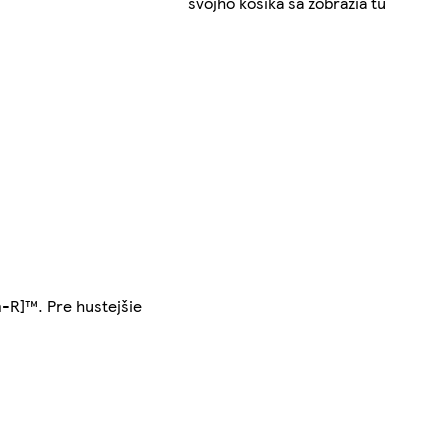
svojho košíka sa zobrazia tu
-R]™. Pre hustejšie