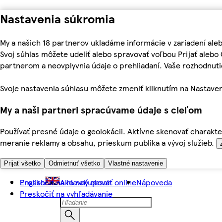
Nastavenia súkromia
My a našich 18 partnerov ukladáme informácie v zariadení ale
Svoj súhlas môžete udeliť alebo spravovať voľbou Prijať aleb
partnerom a neovplyvnia údaje o prehliadaní. Vaše rozhodnu
Svoje nastavenia súhlasu môžete zmeniť kliknutím na Nastaven
My a naši partneri spracúvame údaje s cieľom
Používať presné údaje o geolokácii. Aktívne skenovať charakter
meranie reklamy a obsahu, prieskum publika a vývoj služieb.
Prijať všetko
Odmietnuť všetko
Vlastné nastavenie
Preskočiť na hlavný obsah
English
Ako nakupovať online
Nápoveda
Preskočiť na vyhľadávanie