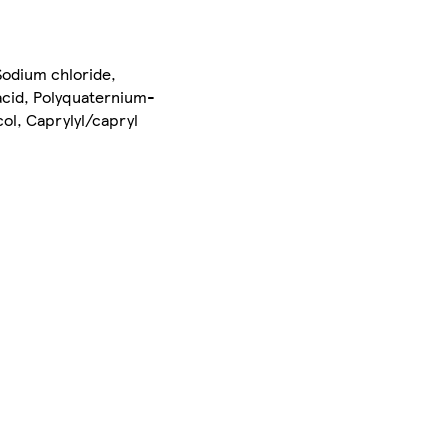
Sodium chloride,
acid, Polyquaternium-
col, Caprylyl/capryl