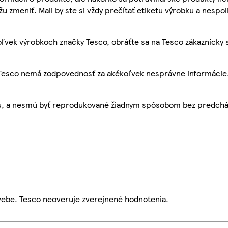
žu zmeniť. Mali by ste si vždy prečítať etiketu výrobku a nespol
ľvek výrobkoch značky Tesco, obráťte sa na Tesco zákaznícky 
, Tesco nemá zodpovednosť za akékoľvek nesprávne informácie
bu, a nesmú byť reprodukované žiadnym spôsobom bez predch
webe. Tesco neoveruje zverejnené hodnotenia.