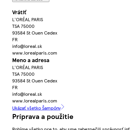
Vrátiť
L'ORÉAL PARIS
TSA 75000
93584 St Ouen Cedex
FR
info@loreal.sk
www.lorealparis.com
Meno a adresa
L'ORÉAL PARIS
TSA 75000
93584 St Ouen Cedex
FR
info@loreal.sk
www.lorealparis.com
Ukázať všetko Šampóny
Príprava a použitie
Robíme všetko pre to, aby sme zabezpečili správnosť inf