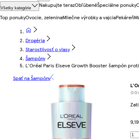
Nakupujte teraz
Obľúbené
Špeciálne ponuky
O
Všetky kategórie
Top ponuky
Ovocie, zelenina
Mliečne výrobky a vajcia
Pekáreň
Mä
Drogéria
Starostlivosť o vlasy
Šampóny
L'Oréal Paris Elseve Growth Booster šampón proti
Späť na Šampóny
L'O
Zat
9,1