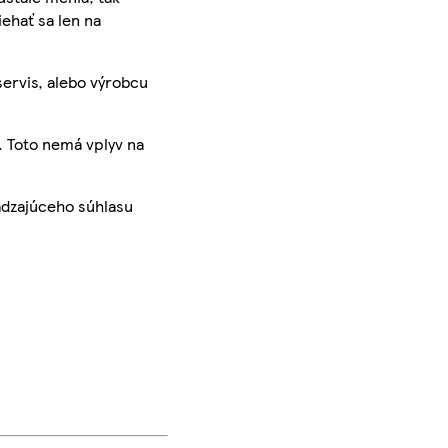
iehať sa len na
servis, alebo výrobcu
. Toto nemá vplyv na
ádzajúceho súhlasu