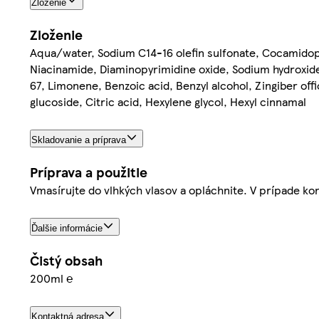
Zloženie
Zloženie
Aqua/water, Sodium C14-16 olefin sulfonate, Cocamidop
Niacinamide, Diaminopyrimidine oxide, Sodium hydroxide
67, Limonene, Benzoic acid, Benzyl alcohol, Zingiber offi
glucoside, Citric acid, Hexylene glycol, Hexyl cinnamal
Skladovanie a príprava
Príprava a použitie
Vmasírujte do vlhkých vlasov a opláchnite. V prípade ko
Ďalšie informácie
Čistý obsah
200ml ℮
Kontaktná adresa