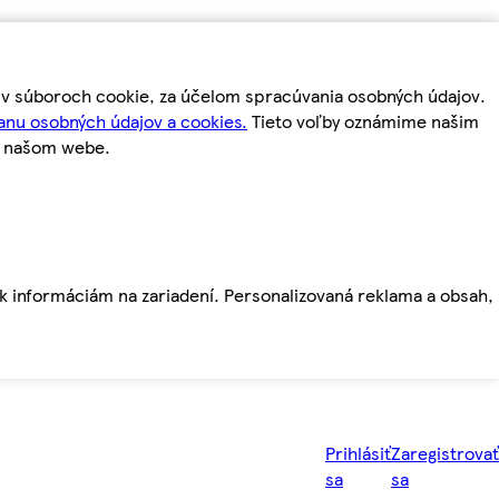
m v súboroch cookie, za účelom spracúvania osobných údajov.
anu osobných údajov a cookies.
Tieto voľby oznámime našim
a našom webe.
ť k informáciám na zariadení. Personalizovaná reklama a obsah,
Prihlásiť
Zaregistrovať
sa
sa