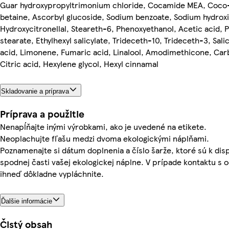
Guar hydroxypropyltrimonium chloride, Cocamide MEA, Coco
betaine, Ascorbyl glucoside, Sodium benzoate, Sodium hydrox
Hydroxycitronellal, Steareth-6, Phenoxyethanol, Acetic acid,
stearate, Ethylhexyl salicylate, Trideceth-10, Trideceth-3, Salic
acid, Limonene, Fumaric acid, Linalool, Amodimethicone, Ca
Citric acid, Hexylene glycol, Hexyl cinnamal
Skladovanie a príprava
Príprava a použitie
Nenapĺňajte inými výrobkami, ako je uvedené na etikete.
Neoplachujte fľašu medzi dvoma ekologickými náplňami.
Poznamenajte si dátum doplnenia a číslo šarže, ktoré sú k disp
spodnej časti vašej ekologickej náplne. V prípade kontaktu s 
ihneď dôkladne vypláchnite.
Ďalšie informácie
Čistý obsah