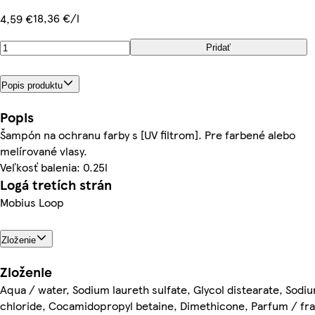
18,36 €/l
4,59 €
Pridať
Popis produktu
Popis
Šampón na ochranu farby s [UV filtrom]. Pre farbené alebo
melírované vlasy.
Veľkosť balenia: 0.25l
Logá tretích strán
Mobius Loop
Zloženie
Zloženie
Aqua / water, Sodium laureth sulfate, Glycol distearate, Sodi
chloride, Cocamidopropyl betaine, Dimethicone, Parfum / fr