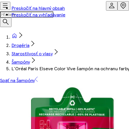
Preskočiť na hlavný obsah
Preskočiť na vyhľadávanie
Drogéria
Starostlivosť o vlasy
Šampóny
L'Oréal Paris Elseve Color Vive šampón na ochranu farb
Späť na Šampóny