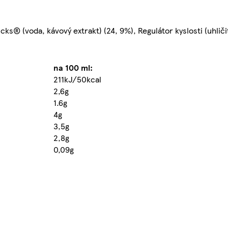
s® (voda, kávový extrakt) (24, 9%), Regulátor kyslosti (uhličit
na 100 ml:
211kJ/50kcal
2,6g
1.6g
4g
3,5g
2,8g
0,09g