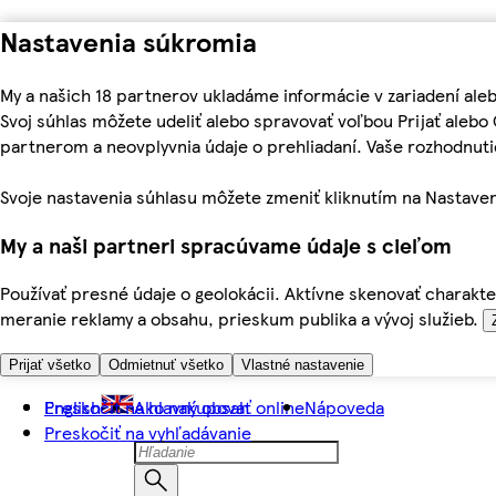
Nastavenia súkromia
My a našich 18 partnerov ukladáme informácie v zariadení ale
Svoj súhlas môžete udeliť alebo spravovať voľbou Prijať aleb
partnerom a neovplyvnia údaje o prehliadaní. Vaše rozhodnu
Svoje nastavenia súhlasu môžete zmeniť kliknutím na Nastaven
My a naši partneri spracúvame údaje s cieľom
Používať presné údaje o geolokácii. Aktívne skenovať charakter
meranie reklamy a obsahu, prieskum publika a vývoj služieb.
Prijať všetko
Odmietnuť všetko
Vlastné nastavenie
Preskočiť na hlavný obsah
English
Ako nakupovať online
Nápoveda
Preskočiť na vyhľadávanie