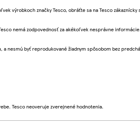
ľvek výrobkoch značky Tesco, obráťte sa na Tesco zákaznícky 
, Tesco nemá zodpovednosť za akékoľvek nesprávne informácie
bu, a nesmú byť reprodukované žiadnym spôsobom bez predch
webe. Tesco neoveruje zverejnené hodnotenia.