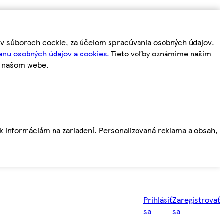
m v súboroch cookie, za účelom spracúvania osobných údajov.
anu osobných údajov a cookies.
Tieto voľby oznámime našim
a našom webe.
ť k informáciám na zariadení. Personalizovaná reklama a obsah,
Prihlásiť
Zaregistrovať
sa
sa