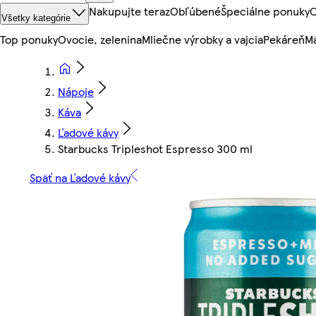
Nakupujte teraz
Obľúbené
Špeciálne ponuky
O
Všetky kategórie
Top ponuky
Ovocie, zelenina
Mliečne výrobky a vajcia
Pekáreň
Mä
Nápoje
Káva
Ľadové kávy
Starbucks Tripleshot Espresso 300 ml
Späť na Ľadové kávy