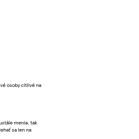
é osoby citlivé na
ustále menia, tak
iehať sa len na