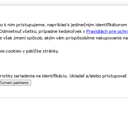
bo k nim pristupujeme, napríklad k jedinečným identifikátoro
o Odmietnuť všetko, prípadne kedykoľvek v
Pravidlách pre ochr
tie však zmení spôsob, akým vám prispôsobíme nakupovanie n
ia cookies v pätičke stránky.
istiky zariadenia na identifikáciu. Ukladať a/alebo pristupova
Zoznam partnerov