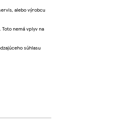
servis, alebo výrobcu
. Toto nemá vplyv na
ádzajúceho súhlasu