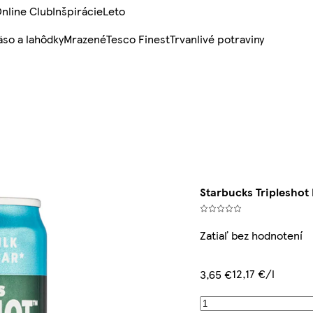
nline Club
Inšpirácie
Leto
so a lahôdky
Mrazené
Tesco Finest
Trvanlivé potraviny
Starbucks Tripleshot
Zatiaľ bez hodnotení
12,17 €/l
3,65 €