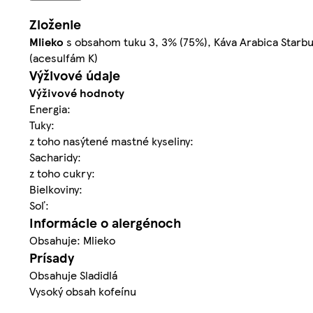
Zloženie
Mlieko
s obsahom tuku 3, 3% (75%), Káva Arabica Starbuck
(acesulfám K)
Výživové údaje
Výživové hodnoty
Energia:
Tuky:
z toho nasýtené mastné kyseliny:
Sacharidy:
z toho cukry:
Bielkoviny:
Soľ:
Informácie o alergénoch
Obsahuje: Mlieko
Prísady
Obsahuje Sladidlá
Vysoký obsah kofeínu