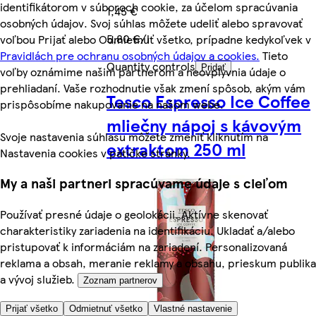
identifikátorom v súboroch cookie, za účelom spracúvania
1,45 €
osobných údajov. Svoj súhlas môžete udeliť alebo spravovať
5,80 €/l
voľbou Prijať alebo Odmietnuť všetko, prípadne kedykoľvek v
Pravidlách pre ochranu osobných údajov a cookies.
Tieto
Quantity controls
Pridať
voľby oznámime našim partnerom a neovplyvnia údaje o
prehliadaní. Vaše rozhodnutie však zmení spôsob, akým vám
Tesco Espresso Ice Coffee
prispôsobíme nakupovanie na našom webe.
mliečny nápoj s kávovým
Svoje nastavenia súhlasu môžete zmeniť kliknutím na
extraktom 250 ml
Nastavenia cookies v pätičke stránky.
My a naši partneri spracúvame údaje s cieľom
Používať presné údaje o geolokácii. Aktívne skenovať
charakteristiky zariadenia na identifikáciu. Ukladať a/alebo
pristupovať k informáciám na zariadení. Personalizovaná
reklama a obsah, meranie reklamy a obsahu, prieskum publika
a vývoj služieb.
Zoznam partnerov
Prijať všetko
Odmietnuť všetko
Vlastné nastavenie