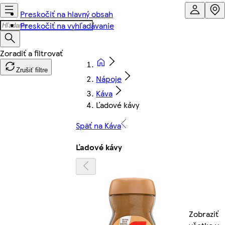
Preskočiť na hlavný obsah
Preskočiť na vyhľadávanie
Zrušiť filtre
Nápoje
Káva
Ľadové kávy
Späť na Káva
Ľadové kávy
Zobraziť