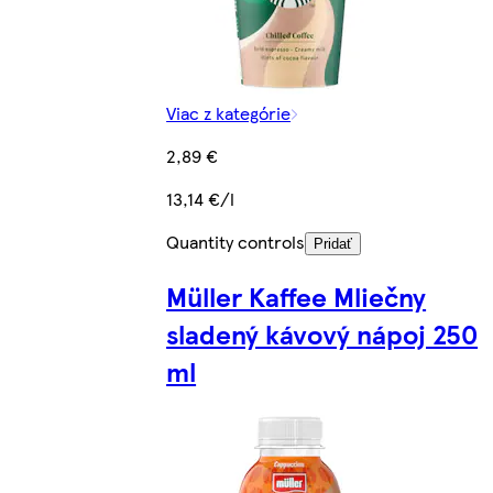
Viac z kategórie
2,89 €
13,14 €/l
Quantity controls
Pridať
Müller Kaffee Mliečny
sladený kávový nápoj 250
ml