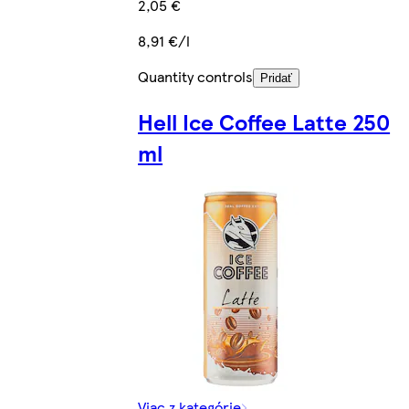
2,05 €
8,91 €/l
Quantity controls
Pridať
Hell Ice Coffee Latte 250
ml
Viac z kategórie