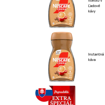
všetko v
Ľadové
kávy
Instantná
káva