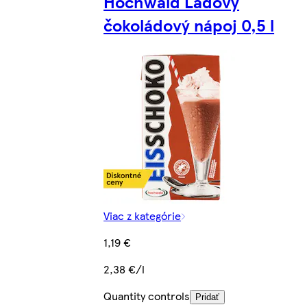
Hochwald Ľadový
čokoládový nápoj 0,5 l
Viac z kategórie
1,19 €
2,38 €/l
Quantity controls
Pridať