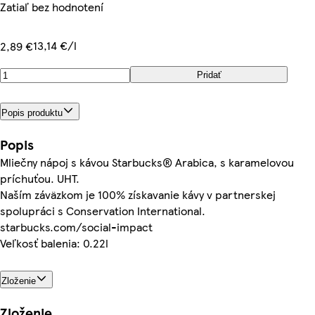
Zatiaľ bez hodnotení
13,14 €/l
2,89 €
Pridať
Popis produktu
Popis
Mliečny nápoj s kávou Starbucks® Arabica, s karamelovou
príchuťou. UHT.
Naším záväzkom je 100% získavanie kávy v partnerskej
spolupráci s Conservation International.
starbucks.com/social-impact
Veľkosť balenia: 0.22l
Zloženie
Zloženie