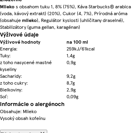
Mlieko
s obsahom tuku 1, 8% (75%), Káva Starbucks® arabica
(voda, kávový extrakt) (20%), Cukor (4, 7%), Prírodná aróma
(obsahuje
mlieko
), Regulátor kyslosti (uhličitany draselné),
Stabilizátory (guma gellan, karagénan)
Výživové údaje
Výživové hodnoty
na 100 ml
Energia:
259kJ/61kcal
Tuky:
1,4g
z toho nasycené mastné
0,9g
kyseliny
Sacharidy:
9,2g
z toho cukry:
8,7g
Bielkoviny:
2,9g
Soľ:
0,09g
Informácie o alergénoch
Obsahuje: Mlieko
Vysoký obsah kofeínu