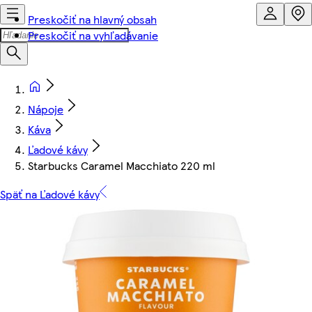
Preskočiť na hlavný obsah
Preskočiť na vyhľadávanie
Nápoje
Káva
Ľadové kávy
Starbucks Caramel Macchiato 220 ml
Späť na Ľadové kávy