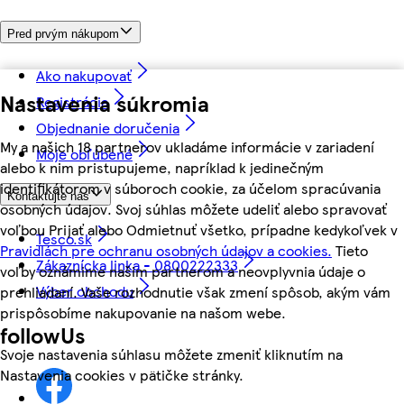
Pred prvým nákupom
Ako nakupovať
Nastavenia súkromia
Registrácia
Objednanie doručenia
My a našich 18 partnerov ukladáme informácie v zariadení
Moje obľúbené
alebo k nim pristupujeme, napríklad k jedinečným
identifikátorom v súboroch cookie, za účelom spracúvania
Kontaktujte nás
osobných údajov. Svoj súhlas môžete udeliť alebo spravovať
voľbou Prijať alebo Odmietnuť všetko, prípadne kedykoľvek v
Tesco.sk
Pravidlách pre ochranu osobných údajov a cookies.
Tieto
Zákaznícka linka - 0800222333
voľby oznámime našim partnerom a neovplyvnia údaje o
Výber obchodu
prehliadaní. Vaše rozhodnutie však zmení spôsob, akým vám
prispôsobíme nakupovanie na našom webe.
followUs
Svoje nastavenia súhlasu môžete zmeniť kliknutím na
Nastavenia cookies v pätičke stránky.