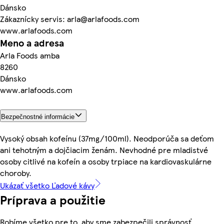
Dánsko
Zákaznícky servis: arla@arlafoods.com
www.arlafoods.com
Meno a adresa
Arla Foods amba
8260
Dánsko
www.arlafoods.com
Bezpečnostné informácie
Vysoký obsah kofeínu (37mg/100ml). Neodporúča sa deťom
ani tehotným a dojčiacim ženám. Nevhodné pre mladistvé
osoby citlivé na kofeín a osoby trpiace na kardiovaskulárne
choroby.
Ukázať všetko Ľadové kávy
Príprava a použitie
Robíme všetko pre to, aby sme zabezpečili správnosť