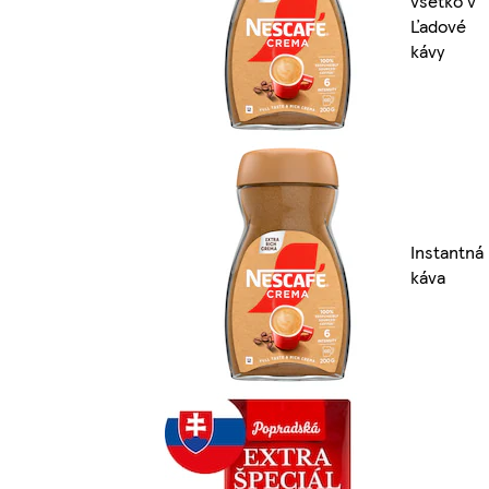
všetko v
Ľadové
kávy
Instantná
káva