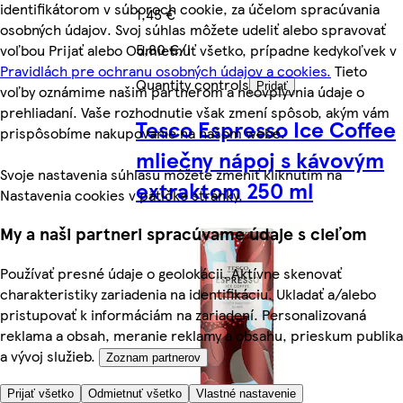
identifikátorom v súboroch cookie, za účelom spracúvania
1,45 €
osobných údajov. Svoj súhlas môžete udeliť alebo spravovať
5,80 €/l
voľbou Prijať alebo Odmietnuť všetko, prípadne kedykoľvek v
Pravidlách pre ochranu osobných údajov a cookies.
Tieto
Quantity controls
Pridať
voľby oznámime našim partnerom a neovplyvnia údaje o
prehliadaní. Vaše rozhodnutie však zmení spôsob, akým vám
Tesco Espresso Ice Coffee
prispôsobíme nakupovanie na našom webe.
mliečny nápoj s kávovým
Svoje nastavenia súhlasu môžete zmeniť kliknutím na
extraktom 250 ml
Nastavenia cookies v pätičke stránky.
My a naši partneri spracúvame údaje s cieľom
Používať presné údaje o geolokácii. Aktívne skenovať
charakteristiky zariadenia na identifikáciu. Ukladať a/alebo
pristupovať k informáciám na zariadení. Personalizovaná
reklama a obsah, meranie reklamy a obsahu, prieskum publika
a vývoj služieb.
Zoznam partnerov
Prijať všetko
Odmietnuť všetko
Vlastné nastavenie