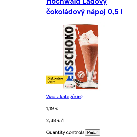
Hochwald Ľadový
čokoládový nápoj 0,5 l
Viac z kategórie
1,19 €
2,38 €/l
Quantity controls
Pridať