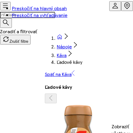
Preskočiť na hlavný obsah
Preskočiť na vyhľadávanie
Zrušiť filtre
Nápoje
Káva
Ľadové kávy
Späť na Káva
Ľadové kávy
Zobraziť