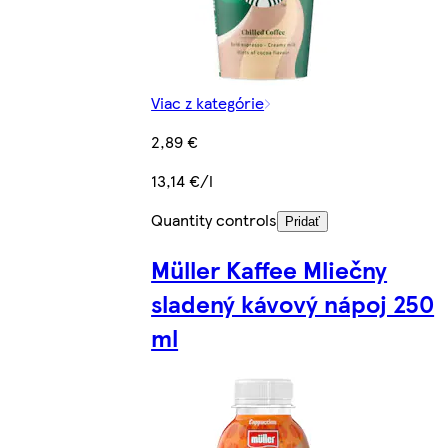
Viac z kategórie
2,89 €
13,14 €/l
Quantity controls
Pridať
Müller Kaffee Mliečny
sladený kávový nápoj 250
ml