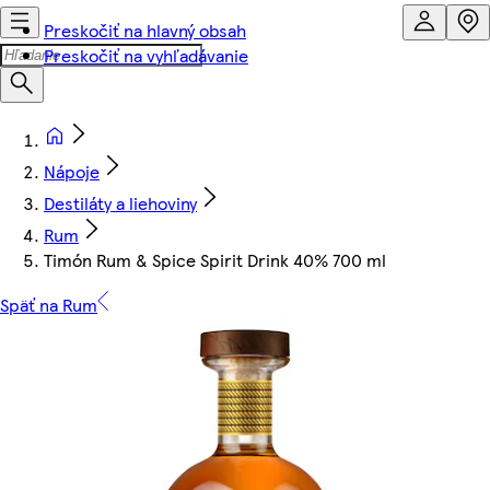
Preskočiť na hlavný obsah
Preskočiť na vyhľadávanie
Nápoje
Destiláty a liehoviny
Rum
Timón Rum & Spice Spirit Drink 40% 700 ml
Späť na Rum