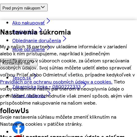
Pred prvým nákupom
Ako nakupovať
Nastavenia súkromia
Registrácia
Objednanie doručenia
My a našich 18 partnerov ukladáme informácie v zariadení
Moje obľúbené
alebo k nim pristupujeme, napríklad k jedinečným
identifikátorom v súboroch cookie, za účelom spracúvania
Kontaktujte nás
osobných údajov. Svoj súhlas môžete udeliť alebo spravovať
voľbou Prijať alebo Odmietnuť všetko, prípadne kedykoľvek v
Tesco.sk
Pravidlách pre ochranu osobných údajov a cookies.
Tieto
Zákaznícka linka - 0800222333
voľby oznámime našim partnerom a neovplyvnia údaje o
Výber obchodu
prehliadaní. Vaše rozhodnutie však zmení spôsob, akým vám
prispôsobíme nakupovanie na našom webe.
followUs
Svoje nastavenia súhlasu môžete zmeniť kliknutím na
Nastavenia cookies v pätičke stránky.
My a naši partneri spracúvame údaje s cieľom