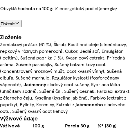
Obvyklá hodnota na 100g: % energetický podiel{energia}
Zloženie
Zloženie
Zemiakový prášok (61 %), Škrob, Rastlinné oleje (slnečnicový,
repkový v rôznych pomeroch), Cukor, Jedlá soľ, Emulgátor
(lecitíny), Sušená paprika (1 %), Kvasnicový extrakt, Prírodná
aróma, Sušené paradajky, Sušený balzamikový ocot
(koncentrovaný hroznový mušt, ocot kvasný vínny), Sušená
cibuľa, Sušené marhule, Regulátor kyslosti (fosforečnany
vápenaté),
Jačmenný
sladový ocot sušený, Kypriaca látka
(uhličitany sodné), Sušené čili, Sušený cesnak, Farbiaci extrakt
z čierneho čaju, Kyselina (kyselina jablčná), Farbivo (extrakt z
papriky), Bylinky, Koreniny, Extrakt z
jačmenného
sladového
octu, Sušený kvasný ocot liehový
Výživové údaje
Výživové
100 g
Porcia 30 g
%* (30 g)