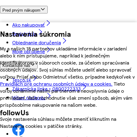
Pred prvým nákupom
Ako nakupovať
Nastavenia súkromia
Registrácia
Objednanie doručenia
My a našich 18 partnerov ukladáme informácie v zariadení
Moje obľúbené
alebo k nim pristupujeme, napríklad k jedinečným
identifikátorom v súboroch cookie, za účelom spracúvania
Kontaktujte nás
osobných údajov. Svoj súhlas môžete udeliť alebo spravovať
voľbou Prijať alebo Odmietnuť všetko, prípadne kedykoľvek v
Tesco.sk
Pravidlách pre ochranu osobných údajov a cookies.
Tieto
Zákaznícka linka - 0800222333
voľby oznámime našim partnerom a neovplyvnia údaje o
Výber obchodu
prehliadaní. Vaše rozhodnutie však zmení spôsob, akým vám
prispôsobíme nakupovanie na našom webe.
followUs
Svoje nastavenia súhlasu môžete zmeniť kliknutím na
Nastavenia cookies v pätičke stránky.