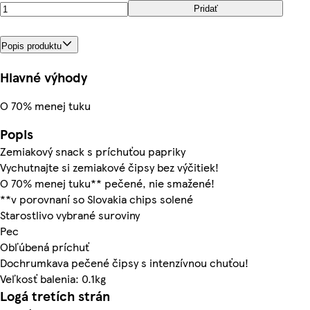
Pridať
Popis produktu
Hlavné výhody
O 70% menej tuku
Popis
Zemiakový snack s príchuťou papriky
Vychutnajte si zemiakové čipsy bez výčitiek!
O 70% menej tuku** pečené, nie smažené!
**v porovnaní so Slovakia chips solené
Starostlivo vybrané suroviny
Pec
Obľúbená príchuť
Dochrumkava pečené čipsy s intenzívnou chuťou!
Veľkosť balenia: 0.1kg
Logá tretích strán