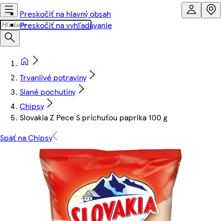
Preskočiť na hlavný obsah
Preskočiť na vyhľadávanie
Trvanlivé potraviny
Slané pochutiny
Chipsy
Slovakia Z Pece S príchuťou paprika 100 g
Späť na Chipsy