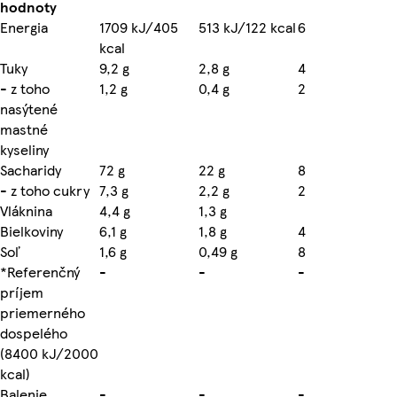
hodnoty
Energia
1709 kJ/405
513 kJ/122 kcal
6
kcal
Tuky
9,2 g
2,8 g
4
- z toho
1,2 g
0,4 g
2
nasýtené
mastné
kyseliny
Sacharidy
72 g
22 g
8
- z toho cukry
7,3 g
2,2 g
2
Vláknina
4,4 g
1,3 g
Bielkoviny
6,1 g
1,8 g
4
Soľ
1,6 g
0,49 g
8
*Referenčný
-
-
-
príjem
priemerného
dospelého
(8400 kJ/2000
kcal)
Balenie
-
-
-